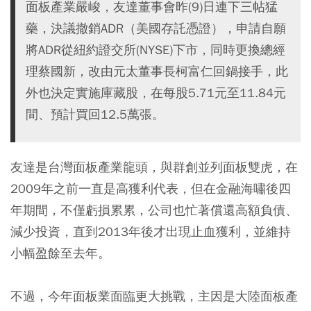
面板產業嚴峻，友達董事會昨(9)日連下三帖猛
藥，決議撤銷ADR（美國存託憑證），申請自願
將ADR從紐約證交所(NYSE)下市，同時更換總經
理蔡國新，改由元太董事長柯富仁回鍋接手，此
外也決定實施庫藏股，在每股5.71元至11.84元
間、預計買回12.5萬張。
友達是台灣面板產業龍頭，與群創並列面板雙虎，在
2009年之前一直是高獲利代表，但在金融海嘯後四
年期間，不僅虧損累累，公司也忙著償還高額負債、
減少投資，直到2013年後才出現止血獲利，並維持
小幅盈餘至去年。
不過，今年面板業面臨更大挑戰，主因是大陸面板產