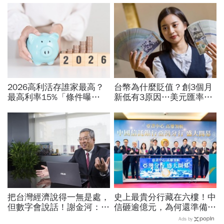
2026高利活存誰家最高？
台幣為什麼貶值？創3個月
最高利率15%「條件曝
新低有3原因…美元匯率接
光」！台新、北富銀、華
下來怎麼走？央行點出後市
南、台銀…9家利息翻倍秘
兩大關鍵
訣
把台灣經濟說得一無是處，
史上最貴分行藏在六樓！中
但數字會說話！謝金河：中
信砸逾億元，為何還準備一
國更依賴台灣「仍很需要我
間「不常用」的會議室？
Ads by