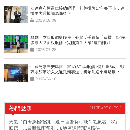
友達宣布柯富仁接總經理，赴美掛牌17年突下市，連
拋兩大震撼彈為哪樁？
2019-09-09
群創、友達股價殺跌停、外資反手買超「這檔」5.6萬
張原因？面板股修正完能買？大摩1理由補刀
2026-07-28
中國死敵三安爆雷，富采(3714)股價1個月飆5成！彭
双浪領軍殺入光通訊新賽道，明年能迎來爆發期？
2026-04-10
熱門話題
/ HOT ARTICLES /
天氣／白海豚慢慢跳！週日陸警有可能？氣象署「3字
回應」...最新風雨預測，8地區達停班課標準