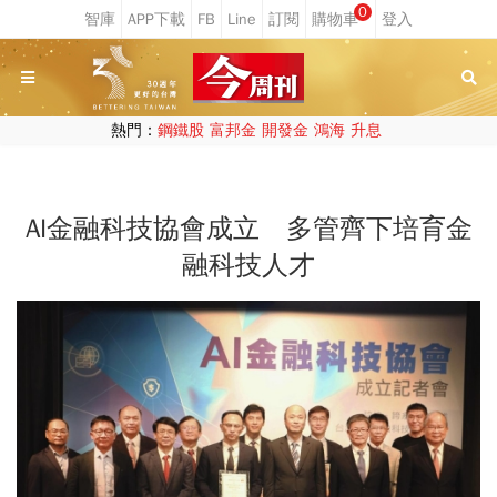
0
熱門：
鋼鐵股
富邦金
開發金
鴻海
升息
AI金融科技協會成立 多管齊下培育金
融科技人才