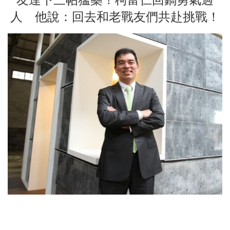
友達下三帖猛藥！柯富仁回鍋勇氣過
人 他說：回去和老戰友們共赴挑戰！