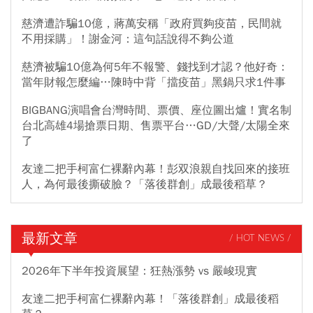
慈濟遭詐騙10億，蔣萬安稱「政府買夠疫苗，民間就
不用採購」！謝金河：這句話說得不夠公道
慈濟被騙10億為何5年不報警、錢找到才認？他好奇：
當年財報怎麼編…陳時中背「擋疫苗」黑鍋只求1件事
BIGBANG演唱會台灣時間、票價、座位圖出爐！實名制
台北高雄4場搶票日期、售票平台…GD/大聲/太陽全來
了
友達二把手柯富仁裸辭內幕！彭双浪親自找回來的接班
人，為何最後撕破臉？「落後群創」成最後稻草？
最新文章
/ HOT NEWS /
2026年下半年投資展望：狂熱漲勢 vs 嚴峻現實
友達二把手柯富仁裸辭內幕！「落後群創」成最後稻