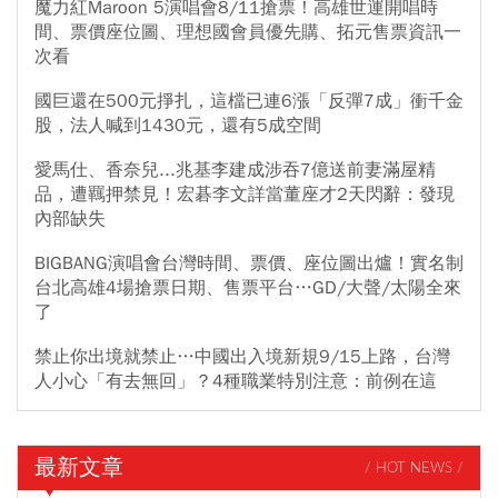
魔力紅Maroon 5演唱會8/11搶票！高雄世運開唱時
間、票價座位圖、理想國會員優先購、拓元售票資訊一
次看
國巨還在500元掙扎，這檔已連6漲「反彈7成」衝千金
股，法人喊到1430元，還有5成空間
愛馬仕、香奈兒...兆基李建成涉吞7億送前妻滿屋精
品，遭羈押禁見！宏碁李文詳當董座才2天閃辭：發現
內部缺失
BIGBANG演唱會台灣時間、票價、座位圖出爐！實名制
台北高雄4場搶票日期、售票平台…GD/大聲/太陽全來
了
禁止你出境就禁止…中國出入境新規9/15上路，台灣
人小心「有去無回」？4種職業特別注意：前例在這
最新文章
/ HOT NEWS /