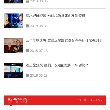
2019-08-05
顯示與觸控展 兩個現象透露面板新契機
2018-08-31
三年牢獄之災 友達反壟斷案讓台灣學到什麼教訓？
2018-07-13
趁三星熄火 群創、友達能扳回十年劣勢？
2018-03-28
熱門話題
/ HOT STORIES /