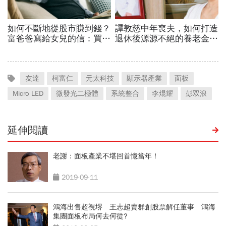
友達
柯富仁
元太科技
顯示器產業
面板
Micro LED
微發光二極體
系統整合
李焜耀
彭双浪
延伸閱讀
老謝：面板產業不堪回首憶當年！
2019-09-11
鴻海出售超視堺 王志超賣群創股票解任董事 鴻海
集團面板布局何去何從?