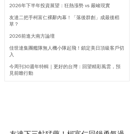
2026年下半年投資展望：狂熱漲勢 vs 嚴峻現實
友達二把手柯富仁裸辭內幕！「落後群創」成最後稻
草？
2026前進大南方論壇
佳世達集團艦隊無人機小隊起飛！鎖定美日頂級客戶切
入
今周刊30週年特輯｜更好的台灣：回望精彩風雲，預
見前瞻行動