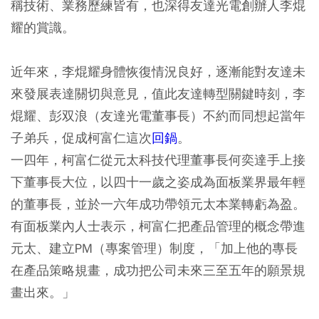
稱技術、業務歷練皆有，也深得友達光電創辦人李焜
耀的賞識。
近年來，李焜耀身體恢復情況良好，逐漸能對友達未
來發展表達關切與意見，值此友達轉型關鍵時刻，李
焜耀、彭双浪（友達光電董事長）不約而同想起當年
子弟兵，促成柯富仁這次
回鍋
。
一四年，柯富仁從元太科技代理董事長何奕達手上接
下董事長大位，以四十一歲之姿成為面板業界最年輕
的董事長，並於一六年成功帶領元太本業轉虧為盈。
有面板業內人士表示，柯富仁把產品管理的概念帶進
元太、建立PM（專案管理）制度，「加上他的專長
在產品策略規畫，成功把公司未來三至五年的願景規
畫出來。」