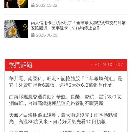
2023-11-22
兩大信用卡巨頭不玩了！全球最大加密貨幣交易所幣
安陷困境 萬事達卡、Visa均停止合作
2023-08-28
熱門話題
/ HOT ARTICLES /
華邦電、南亞科、旺宏…記憶體股「半年報勝利組」是
它！外資狂補近6萬張，這檔2天砍6.2萬張為什麼
白海豚颱風交通異動》華航、長榮、虎航、星宇8/9取
消航班，台鐵高鐵捷運航運公路管制不斷更新
天氣／白海豚颱風遠離，豪大雨還沒完！雨區熱點曝
光、高溫36度又來…何時好天氣先看10日預報