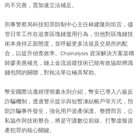
尚不完善，需加速立法補足。
刑事警察局科技犯罪防制中心主任林建隆則坦言，儘
管日常工作在追查區塊鏈濫用行為，但他對區塊鏈技
術本身持正面態度，並呼籲更多法規及交易所的配
合，以提升偵查效率。Chainalysis 資深解決方案架構
師廖美惠補充，鏈上金流追蹤技術已能有效協助辨識
錢包間的關聯，對執法單位極具幫助。
幣安國際法遵經理簡書永則介紹，幣安已導入八級反
詐騙機制，透過警示提示與短暫凍結帳戶等方式，預
防詐騙事件發生，強化用戶資產保護。整體而言，公
私協作與技術整合，將是守護數位前線、打擊虛擬資
產犯罪的核心關鍵。