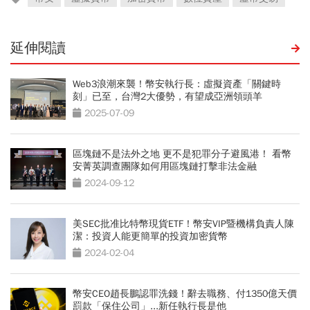
延伸閱讀
Web3浪潮來襲！幣安執行長：虛擬資產「關鍵時
刻」已至，台灣2大優勢，有望成亞洲領頭羊
2025-07-09
區塊鏈不是法外之地 更不是犯罪分子避風港！ 看幣
安菁英調查團隊如何用區塊鏈打擊非法金融
2024-09-12
美SEC批准比特幣現貨ETF！幣安VIP暨機構負責人陳
潔：投資人能更簡單的投資加密貨幣
2024-02-04
幣安CEO趙長鵬認罪洗錢！辭去職務、付1350億天價
罰款「保住公司」...新任執行長是他