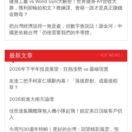
健身工廠 vs World Gym大解密！世界健身-KY營收大
勝，獲利卻輸給柏文？教練課、會籍…誰才是真正賺錢
金雞母？
把台灣經濟說得一無是處，但數字會說話！謝金河：中
國更依賴台灣「仍很需要我們的半導體」
最新文章
/ HOT NEWS /
2026年下半年投資展望：狂熱漲勢 vs 嚴峻現實
友達二把手柯富仁裸辭內幕！「落後群創」成最後稻
草？
2026前進大南方論壇
佳世達集團艦隊無人機小隊起飛！鎖定美日頂級客戶切
入
今周刊30週年特輯｜更好的台灣：回望精彩風雲，預