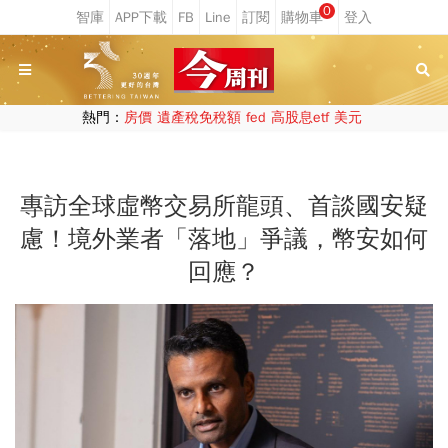
0
熱門：
房價
遺產稅免稅額
fed
高股息etf
美元
專訪全球虛幣交易所龍頭、首談國安疑
慮！境外業者「落地」爭議，幣安如何
回應？