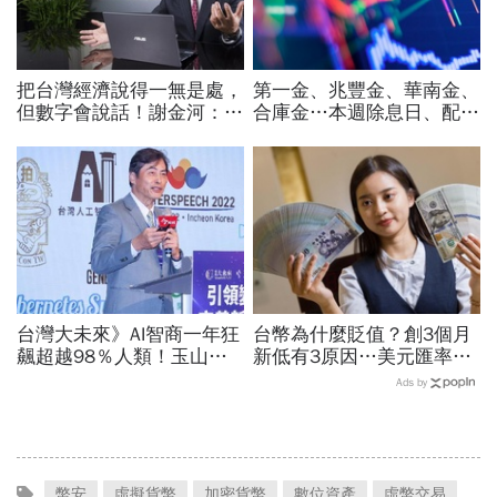
把台灣經濟說得一無是處，
第一金、兆豐金、華南金、
但數字會說話！謝金河：中
合庫金…本週除息日、配息
國更依賴台灣「仍很需要我
一表看！存股誰殖利率最
們的半導體」
高：它3.66%穩穩賺
台灣大未來》AI智商一年狂
台幣為什麼貶值？創3個月
飆超越98％人類！玉山金
新低有3原因…美元匯率接
控張智星揭密企業轉型「老
下來怎麼走？央行點出後市
Ads by
二哲學」：長官請自己卯下
兩大關鍵
去玩AI
幣安
虛擬貨幣
加密貨幣
數位資產
虛幣交易