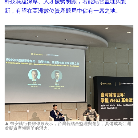
科技底蘊深厚、人才優勢明顯，若能結合監理與創
新，有望在亞洲數位資產競局中佔有一席之地。
▲ 幣安執行長鄧偉政表示，台灣若結合監理與創新，具備成為亞洲
虛擬資產領頭羊的潛力。