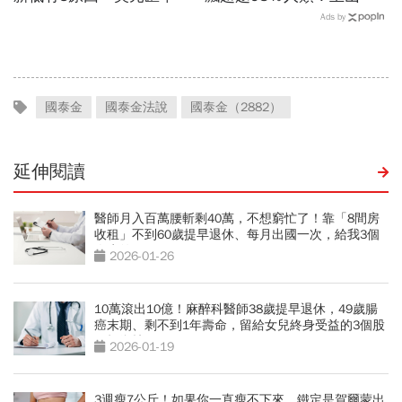
下來怎麼走？央行點出後市
控張智星揭密企業轉型「老
Ads by
兩大關鍵
二哲學」：長官請自己卯下
去玩AI
國泰金
國泰金法說
國泰金（2882）
延伸閱讀
醫師月入百萬腰斬剩40萬，不想窮忙了！靠「8間房
收租」不到60歲提早退休、每月出國一次，給我3個
人生啟示
2026-01-26
10萬滾出10億！麻醉科醫師38歲提早退休，49歲腸
癌末期、剩不到1年壽命，留給女兒終身受益的3個股
票投資技巧
2026-01-19
3週瘦7公斤！如果你一直瘦不下來，鐵定是賀爾蒙出