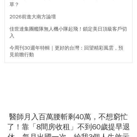
草？
2026前進大南方論壇
佳世達集團艦隊無人機小隊起飛！鎖定美日頂級客戶切
入
今周刊30週年特輯｜更好的台灣：回望精彩風雲，預
見前瞻行動
醫師月入百萬腰斬剩40萬，不想窮忙
了！靠「8間房收租」不到60歲提早退
休、每月出國一次，給我3個人生啟示