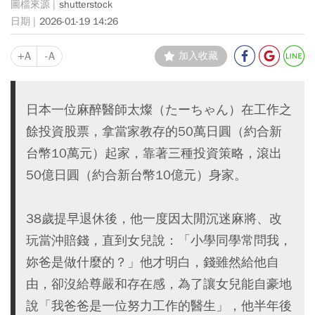
shutterstock
2026-01-19 14:26
+A
-A
加入收藏
日本一位麻醉醫師太燦（たーちゃん）在工作之
餘投資股票，拿當家教存的50萬日圓（約合新
台幣10萬元）起家，靠著三種投資策略，滾出
50億日圓（約合新台幣10億元）身家。
38歲提早退休後，他一度因太閒沉迷麻將、改
玩當沖賠錢，直到女兒說：「小學同學常問我，
妳爸是做什麼的？」他才明白，錢雖然給他自
由，卻沒給尊嚴和存在感，為了讓女兒能自豪地
說「我爸爸是一位努力工作的醫生」，他半年後