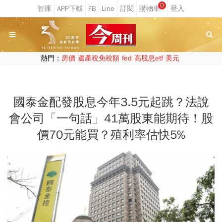
0
熱門：
房價
遺產稅免稅額
fed
高股息etf
美元
國泰金配發股息今年3.5元起跳？法說
會公司「一句話」41萬股東能期待！股
價70元能買？殖利率估快5%