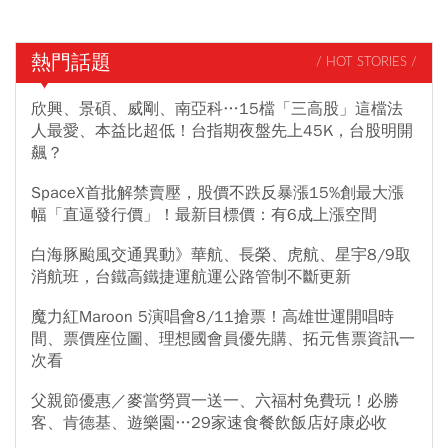
熱門話題
/ HOT STORIES /
欣興、景碩、威剛、南亞科…15檔「三高股」這檔法
人最愛、本益比超低！台指期夜盤先上45K，台股明開
飆？
SpaceX首批解禁賣壓，股價不跌反暴漲15%創最大漲
幅「直逼發行價」！最新目標價：有6成上漲空間
白海豚颱風交通異動》華航、長榮、虎航、星宇8/9取
消航班，台鐵高鐵捷運航運公路管制不斷更新
魔力紅Maroon 5演唱會8/11搶票！高雄世運開唱時
間、票價座位圖、理想國會員優先購、拓元售票資訊一
次看
父親節優惠／麥當勞買一送一、六福村免費玩！必勝
客、肯德基、遊樂園…29家速食餐飲飯店好康必收