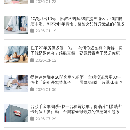
2026-01-23
10萬滾出10億！麻醉科醫師38歲提早退休，49歲腸
癌末期、剩不到1年壽命，留給女兒終身受益的3個股
票投資技巧
2026-01-19
住了20年房價多個「0」，為何你還是窮？拆解「房
子就是退休金」殘酷真相：硬買最貴房子恐是你窮一
輩子主因
2026-01-12
從住違建翻身20間套房包租婆！主婦投資房產30年，
悟出「房租是無聲孝子」：選屋3關鍵，沒退休俸也
能安穩養老
2026-01-06
台股千金軍團系列2一台積電領軍，從晶片到滑軌都
卡到位！黃仁勳：台灣有全球最好的供應鏈生態系
2026-07-29