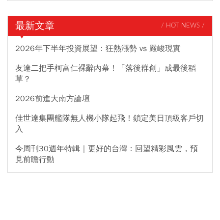
最新文章
/ HOT NEWS /
2026年下半年投資展望：狂熱漲勢 vs 嚴峻現實
友達二把手柯富仁裸辭內幕！「落後群創」成最後稻
草？
2026前進大南方論壇
佳世達集團艦隊無人機小隊起飛！鎖定美日頂級客戶切
入
今周刊30週年特輯｜更好的台灣：回望精彩風雲，預
見前瞻行動