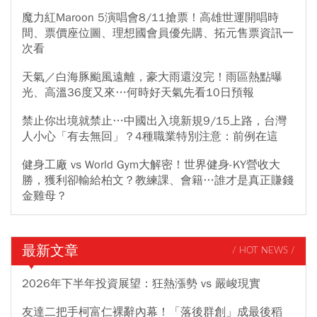
魔力紅Maroon 5演唱會8/11搶票！高雄世運開唱時
間、票價座位圖、理想國會員優先購、拓元售票資訊一
次看
天氣／白海豚颱風遠離，豪大雨還沒完！雨區熱點曝
光、高溫36度又來…何時好天氣先看10日預報
禁止你出境就禁止…中國出入境新規9/15上路，台灣
人小心「有去無回」？4種職業特別注意：前例在這
健身工廠 vs World Gym大解密！世界健身-KY營收大
勝，獲利卻輸給柏文？教練課、會籍…誰才是真正賺錢
金雞母？
最新文章
/ HOT NEWS /
2026年下半年投資展望：狂熱漲勢 vs 嚴峻現實
友達二把手柯富仁裸辭內幕！「落後群創」成最後稻