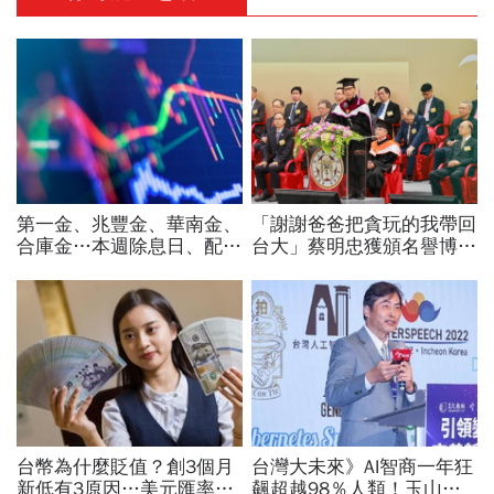
第一金、兆豐金、華南金、
「謝謝爸爸把貪玩的我帶回
合庫金…本週除息日、配息
台大」蔡明忠獲頒名譽博
一表看！存股誰殖利率最
士！回憶當年1通電話叫他
高：它3.66%穩穩賺
回來，至今沿用父親印泥
台幣為什麼貶值？創3個月
台灣大未來》AI智商一年狂
新低有3原因…美元匯率接
飆超越98％人類！玉山金