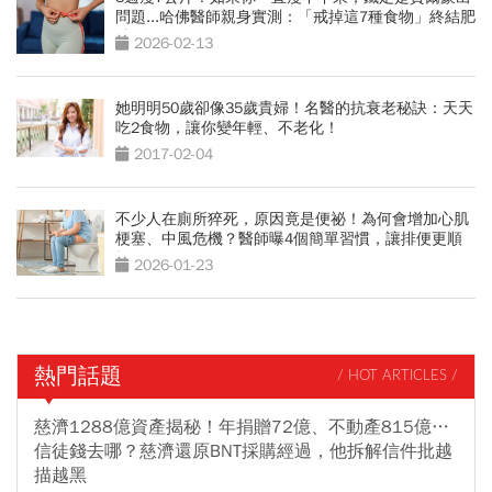
問題...哈佛醫師親身實測：「戒掉這7種食物」終結肥
胖
2026-02-13
她明明50歲卻像35歲貴婦！名醫的抗衰老秘訣：天天
吃2食物，讓你變年輕、不老化！
2017-02-04
不少人在廁所猝死，原因竟是便祕！為何會增加心肌
梗塞、中風危機？醫師曝4個簡單習慣，讓排便更順
暢
2026-01-23
熱門話題
/ HOT ARTICLES /
慈濟1288億資產揭秘！年捐贈72億、不動產815億…
信徒錢去哪？慈濟還原BNT採購經過，他拆解信件批越
描越黑