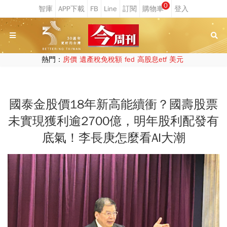
0
熱門：
房價
遺產稅免稅額
fed
高股息etf
美元
國泰金股價18年新高能續衝？國壽股票
未實現獲利逾2700億，明年股利配發有
底氣！李長庚怎麼看AI大潮