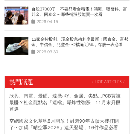
台股37000了，不要只看台積電！鴻海、聯發科、富
邦金、國泰金…哪些補漲股能買一次看
2026-04-15
13家金控股利、現金股息殖利率最新！國泰金、富邦
金、中信金、兆豐金…2檔逼近5%，存股一表必看
2026-03-30
熱門話題
/ HOT ARTICLES /
欣興、南電、景碩、臻鼎-KY、金居、尖點...PCB買誰
最賺？杜金龍點名「這檔」爆炸性強漲，11月末升段
首選
空總國家文化基地8月開放！封閉90年古蹟大樓打開
了…加碼「晴空季2026」這天登場，16件作品必看