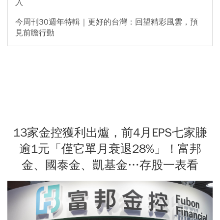
入
今周刊30週年特輯｜更好的台灣：回望精彩風雲，預
見前瞻行動
13家金控獲利出爐，前4月EPS七家賺
逾1元「僅它單月衰退28%」！富邦
金、國泰金、凱基金…存股一表看