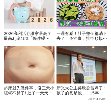
2026高利活存誰家最高？
一週有感！肚子整個都消下
最高利率15%「條件曝
去了！免節食，排空順暢就
光」！台新、北富銀、華
夠
南、台銀…9家利息翻倍秘
PR
訣
起床就先做件事，沒三天小
新光大公主吳欣盈當媽了！
腹就不見了! 肚子一天天變
孩子的爸是他...「15年前
小！
還來婚禮，我恢復單身後就
Ads by
此開啟新頁」