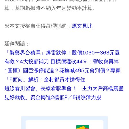
算，基期虧損時不納入年月變動率計算。
※本文授權自旺得富理財網，
原文見此
。
延伸閱讀：
「製藥界台積電」爆雷跌停！股價1030→363元還
有救？4大投顧補刀 目標價猛砍44％：營收會再掉
1圖懂》國巨漲停能追？花旗喊495元會到價？專家
「5面向」解析：全村都買才撐得住
短線看川習會、長線看聯準會！「主力大戶高檔震盪
見好就收」資金轉進2檔低P／E補漲潛力股