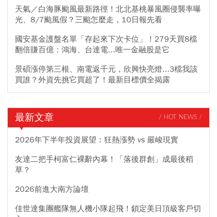
天氣／白海豚颱風最新路徑！北北基桃暴風圈侵襲率曝
光、8/7颱風假？三颱怎麼走，10日報先看
國安基金護盤名單「存起來下次卡位」！279天買8檔
翻倍賺百億：鴻海、台達電...唯一金融股是它
景碩漲停第三根、南電返千元，欣興快亮燈...3檔我該
買誰？外資先挑它買超了！最新目標價全揭露
最新文章
/ HOT NEWS /
2026年下半年投資展望：狂熱漲勢 vs 嚴峻現實
友達二把手柯富仁裸辭內幕！「落後群創」成最後稻
草？
2026前進大南方論壇
佳世達集團艦隊無人機小隊起飛！鎖定美日頂級客戶切