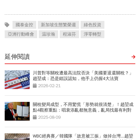
國泰金控
新加坡生態繁榮週
綠色投資
亞洲行動峰會
温珍瀚
程淑芬
淨零轉型
延伸閱讀
川普對等關稅遭最高法院否決「美國要退還關稅？」
趙堃成：恐是錯誤認知，他手上仍握4大法寶
2026-02-21
關稅變局成型，不用驚慌「形勢就很清楚」！趙堃成
點4觀察重點：唱衰添亂都無意義，亂局找最有利對
策
2025-08-09
WBC經典賽／韓國隊「故意被三振」做掉台灣...趙堃