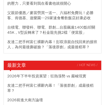
的壓力，只要看到我在看書他就很開心
父親節優惠／麥當勞買一送一、六福村免費玩！必勝
客、肯德基、遊樂園…29家速食餐飲飯店好康必收
台積電、聯發科、聯電、群創...台股飆逾1400點叩關
45K，V型反轉來了？杜金龍先挑2檔「便當股」
友達二把手柯富仁裸辭內幕！彭双浪親自找回來的接班
人，為何最後撕破臉？「落後群創」成最後稻草？
最新文章
/ HOT NEWS /
2026年下半年投資展望：狂熱漲勢 vs 嚴峻現實
友達二把手柯富仁裸辭內幕！「落後群創」成最後稻
草？
2026前進大南方論壇