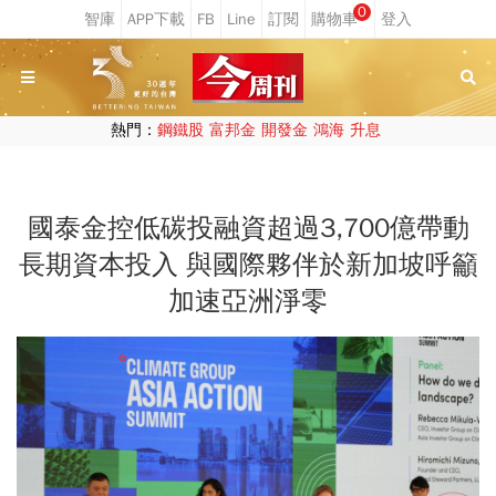
0
熱門：
鋼鐵股
富邦金
開發金
鴻海
升息
國泰金控低碳投融資超過3,700億帶動
長期資本投入 與國際夥伴於新加坡呼籲
加速亞洲淨零