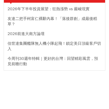
2026年下半年投資展望：狂熱漲勢 vs 嚴峻現實
友達二把手柯富仁裸辭內幕！「落後群創」成最後稻
草？
2026前進大南方論壇
佳世達集團艦隊無人機小隊起飛！鎖定美日頂級客戶切
入
今周刊30週年特輯｜更好的台灣：回望精彩風雲，預
見前瞻行動