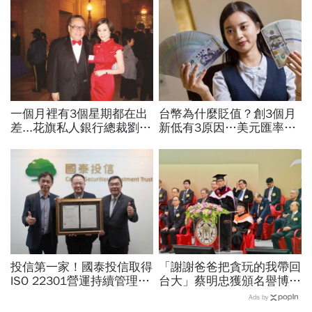
一個月裡有3個星期都在出
台幣為什麼貶值？創3個月
差...花旗私人銀行總裁劉宏
新低有3原因…美元匯率接
敏談眼裡的父親：他的白手
下來怎麼走？央行點出後市
成家，不是憑空而起
兩大關鍵
投信第一家！國泰投信取得
「謝謝爸爸把貪玩的我帶回
ISO 22301營運持續管理認
台大」蔡明忠獲頒名譽博
證
士！回憶當年1通電話叫他
Ads by
回來，至今沿用父親印泥