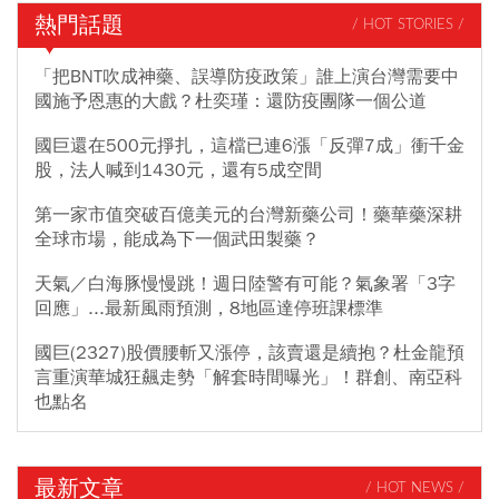
熱門話題
/ HOT STORIES /
「把BNT吹成神藥、誤導防疫政策」誰上演台灣需要中
國施予恩惠的大戲？杜奕瑾：還防疫團隊一個公道
國巨還在500元掙扎，這檔已連6漲「反彈7成」衝千金
股，法人喊到1430元，還有5成空間
第一家市值突破百億美元的台灣新藥公司！藥華藥深耕
全球市場，能成為下一個武田製藥？
天氣／白海豚慢慢跳！週日陸警有可能？氣象署「3字
回應」...最新風雨預測，8地區達停班課標準
國巨(2327)股價腰斬又漲停，該賣還是續抱？杜金龍預
言重演華城狂飆走勢「解套時間曝光」！群創、南亞科
也點名
最新文章
/ HOT NEWS /