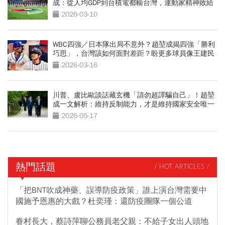
成：從人均GDP到台積電都輸台灣，運動家精神敗給
報復心
2026-03-10
WBC四強／日本隊出局不意外？趙堃成揭四強「勝利
巧思」，台灣該如何面對差距？盼更多球員像王建民
回台扎根
2026-03-16
川普、盧比歐談話藏玄機「請勿超譯騙自己」！趙堃
成一文解析：維持反制能力，才是維持國家安全唯一
方法
2026-05-17
熱門話題
/ HOT ARTICLES /
「把BNT吹成神藥、誤導防疫政策」誰上演台灣需要中
國施予恩惠的大戲？杜奕瑾：還防疫團隊一個公道
眷村長大，蔡詩萍聊公務員老父親：不給子女出人頭地