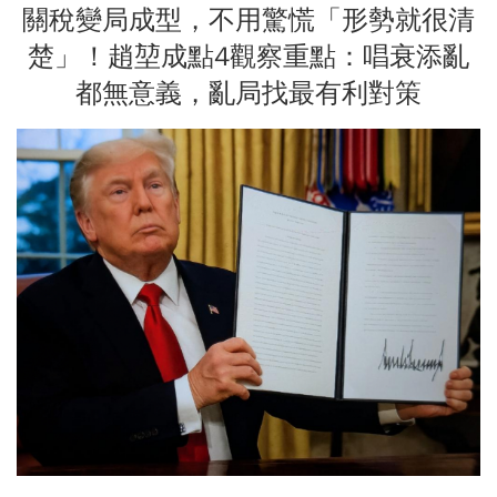
關稅變局成型，不用驚慌「形勢就很清
楚」！趙堃成點4觀察重點：唱衰添亂
都無意義，亂局找最有利對策