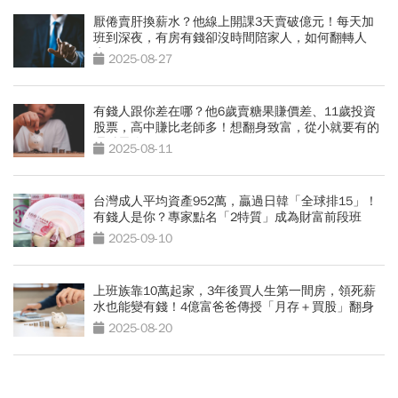
厭倦賣肝換薪水？他線上開課3天賣破億元！每天加
班到深夜，有房有錢卻沒時間陪家人，如何翻轉人
生？
2025-08-27
有錢人跟你差在哪？他6歲賣糖果賺價差、11歲投資
股票，高中賺比老師多！想翻身致富，從小就要有的
理財思維
2025-08-11
台灣成人平均資產952萬，贏過日韓「全球排15」！
有錢人是你？專家點名「2特質」成為財富前段班
2025-09-10
上班族靠10萬起家，3年後買人生第一間房，領死薪
水也能變有錢！4億富爸爸傳授「月存＋買股」翻身
術
2025-08-20