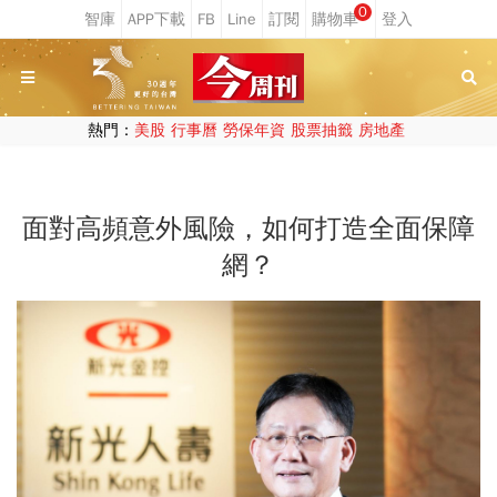
0
熱門：
美股
行事曆
勞保年資
股票抽籤
房地產
面對高頻意外風險，如何打造全面保障
網？