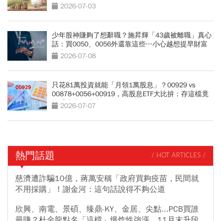
化」
2026-07-03
少年股神賺夠了想辭職？施昇輝「43歲被離職」真心
話：買0050、0056外還靠這些…小心越想提早財富
自由離越遠
2026-07-08
只花81萬投資就能「月領1萬股息」？00929 vs
00878+0056+00919，高股息ETF大比拚：存這檔竟
能「少花30萬本金」
2026-07-07
熱門話題
/ HOT ARTICLES /
慈濟遭詐騙10億，蔣萬安稱「政府買夠疫苗，民間就
不用採購」！謝金河：這句話說得不夠公道
欣興、南電、景碩、臻鼎-KY、金居、尖點...PCB買誰
最賺？杜金龍點名「這檔」爆炸性強漲，11月末升段