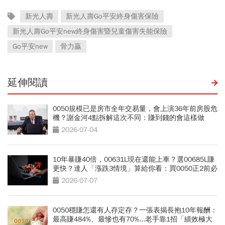
新光人壽
新光人壽Go平安終身傷害保險
新光人壽Go平安new終身傷害暨兒童傷害失能保險
Go平安new
骨力贏
延伸閱讀
0050規模已是房市全年交易量，會上演36年前房股危
機？謝金河4點拆解這次不同：賺到錢的會這樣做
2026-07-04
10年暴賺40倍，00631L現在還能上車？選00685L賺
更快？達人「漲跌3情境」算給你看：買0050正2前必
看
2026-07-07
0050穩賺怎還有人存定存？一張表揭長抱10年報酬：
最高賺484%、最慘也有70%...老手靠1招「績效極大