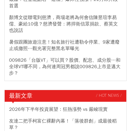
首選
顏博文從聯電到慈濟，商場老將為何會信陳昱瑄李易
儒、豪給10億？慈濟發聲：將捍衛信眾捐款、蔡英文
也說話
暑假跟團旅遊注意！知名旅行社遭勒令停業、9家遭廢
止或撤照…觀光署完整黑名單曝光
009826「台版VT」可以買？股價、配息、成分股…和
全球VT哪不同，為何連周冠男都說009826上市是邁大
步？
最新文章
/ HOT NEWS /
2026年下半年投資展望：狂熱漲勢 vs 嚴峻現實
友達二把手柯富仁裸辭內幕！「落後群創」成最後稻
草？