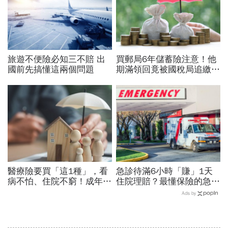
旅遊不便險必知三不賠 出
買郵局6年儲蓄險注意！他
國前先搞懂這兩個問題
期滿領回竟被國稅局追繳
37萬元贈與稅...幫兒女買
儲蓄險一定要注意3件事
醫療險要買「這1種」，看
急診待滿6小時「賺」1天
病不怕、住院不窮！成年人
住院理賠？最懂保險的急診
最該保的4種保險：用最低
醫師：申請保險理賠，診斷
Ads by
保費鎖住80%風險「省錢配
書該注意哪些事
置法」