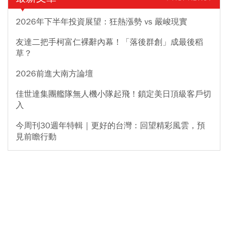
2026年下半年投資展望：狂熱漲勢 vs 嚴峻現實
友達二把手柯富仁裸辭內幕！「落後群創」成最後稻
草？
2026前進大南方論壇
佳世達集團艦隊無人機小隊起飛！鎖定美日頂級客戶切
入
今周刊30週年特輯｜更好的台灣：回望精彩風雲，預
見前瞻行動