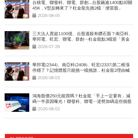
台積電、聯發科、聯電、群創...台股飆逾1400點叩關
45K，V型反轉來了？杜金龍先挑2檔「便當股」
2026-08-05
三大法人賣超1100億、台股逃殺有鑽石股？南亞科、
華邦電、旺宏、聯電、群創…杜金龍點3檔迎「黃金
坑」買點
2026-07-28
華邦電(2344)、南亞科(2408)、旺宏(2337)第二根漲
停穩了？記憶體股只能挑一檔挑誰，杜金龍2理由喊
選它
2026-08-03
鴻海股價250元能買嗎？杜金龍「手上一定要有」減
碼一半原因曝光！聯發科、聯電…逆勢加碼這些個股
2026-08-02