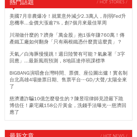
熱門話題
/ HOT STORIES /
美國7月非農爆冷！就業意外減少2.3萬人，削弱Fed升
息機率...金價大漲逾7%，創7個月來最佳單周
川湖做什麼的？躋身「萬金股」抱1張年賺760萬！傳
產鐵工廠如何翻身「只有兩根鐵憑什麼賣這麼貴」？
天氣／白海豚慢慢跳！週日陸警有可能？氣象署「3字
回應」...最新風雨預測，8地區達停班課標準
BIGBANG演唱會台灣時間、票價、座位圖出爐！實名制
台北高雄4場搶票日期、售票平台…GD/大聲/太陽全來
了
慈濟遭詐騙10億怎麼發生的？陳昱瑄律師見證嚴下跪
博信任！豪宅藏158公斤黃金，洗錢手法曝光…慈濟回
應了
最新文章
/ HOT NEWS /