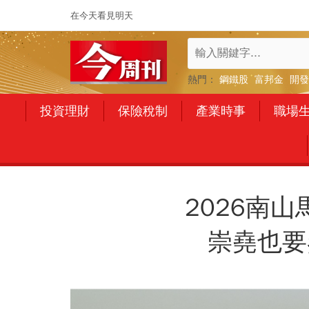
在今天看見明天
熱門：
鋼鐵股
富邦金
開發
投資理財
保險稅制
產業時事
職場
2026南
崇堯也要