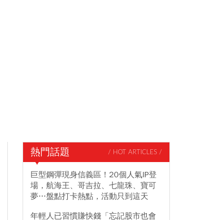
熱門話題
/ HOT ARTICLES /
巨型鋼彈現身信義區！20個人氣IP登
場，航海王、哥吉拉、七龍珠、寶可
夢…盤點打卡熱點，活動只到這天
年輕人已習慣賺快錢「忘記股市也會