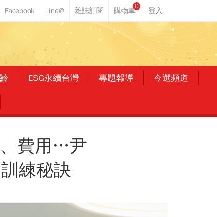
0
齡
ESG永續台灣
專題報導
今選頻道
點、費用…尹
揭訓練秘訣