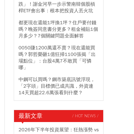
跌」！謝金河早一步示警南韓個股槓
桿ETF會出事：根本把投資人丟火坑
都更現在還能1坪換1坪？住戶要付錢
嗎？晚簽同意書分更多？租金補貼1個
月多少？7個關鍵問題全面解答
0050賺1200萬還不賣？現在還能買
嗎？郭哲榮砸1億狂掃1100張揭「出
場點位」：台股4萬7不敢買「可憐
哪」
中鋼可以買嗎？鋼市築底訊號浮現，
「2字頭」目標價已成共識，外資連
14天買超22.6萬張看到什麼？
最新文章
/ HOT NEWS /
2026年下半年投資展望：狂熱漲勢 vs