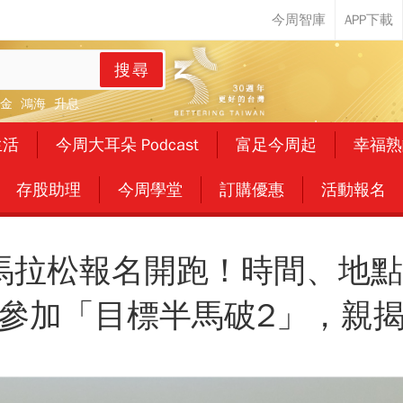
搜尋
金
鴻海
升息
生活
今周大耳朵 Podcast
富足今周起
幸福熟
存股助理
今周學堂
訂購優惠
活動報名
山馬拉松報名開跑！時間、地
參加「目標半馬破2」，親