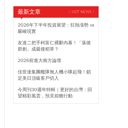
最新文章
/ HOT NEWS /
2026年下半年投資展望：狂熱漲勢 vs
嚴峻現實
友達二把手柯富仁裸辭內幕！「落後
群創」成最後稻草？
2026前進大南方論壇
佳世達集團艦隊無人機小隊起飛！鎖
定美日頂級客戶切入
今周刊30週年特輯｜更好的台灣：回
望精彩風雲，預見前瞻行動