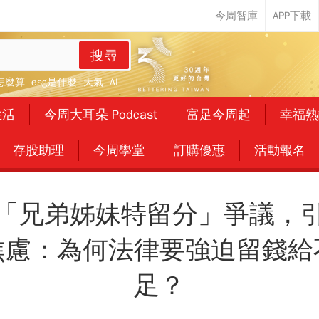
搜尋
怎麼算
esg是什麼
天氣
AI
生活
今周大耳朵 Podcast
富足今周起
幸福熟
存股助理
今周學堂
訂購優惠
活動報名
「兄弟姊妹特留分」爭議，
焦慮：為何法律要強迫留錢給
足？