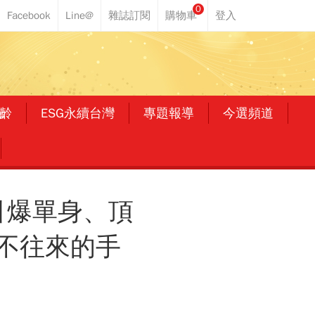
0
齡
ESG永續台灣
專題報導
今選頻道
引爆單身、頂
不往來的手