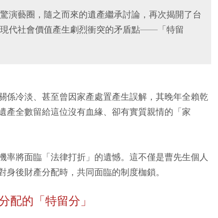
驚演藝圈，隨之而來的遺產繼承討論，再次揭開了台
現代社會價值產生劇烈衝突的矛盾點——「特留
關係冷淡、甚至曾因家產處置產生誤解，其晚年全賴乾
遺產全數留給這位沒有血緣、卻有實質親情的「家
機率將面臨「法律打折」的遺憾。這不僅是曹先生個人
對身後財產分配時，共同面臨的制度枷鎖。
制分配的「特留分」