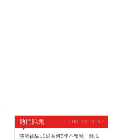
熱門話題
/ HOT ARTICLES /
慈濟被騙10億為何5年不報警、錢找