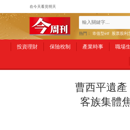
在今天看見明天
熱門：
市值型etf
股票股利
投資理財
保險稅制
產業時事
職場
曹西平遺產
客族集體