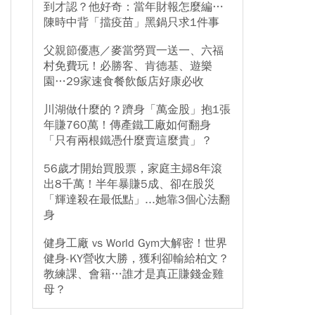
到才認？他好奇：當年財報怎麼編…
陳時中背「擋疫苗」黑鍋只求1件事
父親節優惠／麥當勞買一送一、六福
村免費玩！必勝客、肯德基、遊樂
園…29家速食餐飲飯店好康必收
川湖做什麼的？躋身「萬金股」抱1張
年賺760萬！傳產鐵工廠如何翻身
「只有兩根鐵憑什麼賣這麼貴」？
56歲才開始買股票，家庭主婦8年滾
出8千萬！半年暴賺5成、卻在股災
「輝達殺在最低點」...她靠3個心法翻
身
健身工廠 vs World Gym大解密！世界
健身-KY營收大勝，獲利卻輸給柏文？
教練課、會籍…誰才是真正賺錢金雞
母？