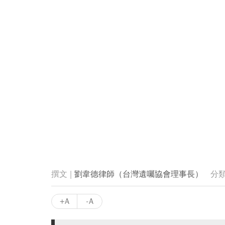
劉韋德律師（台灣遺囑協會理事長）
+A
-A