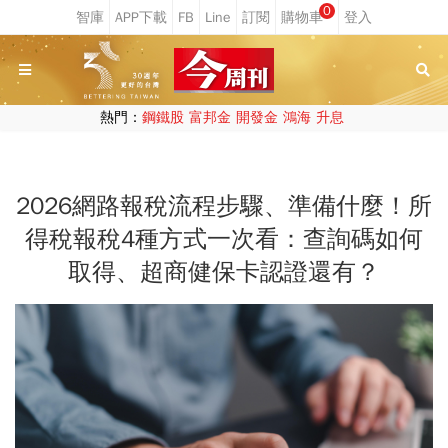
0
熱門：
鋼鐵股
富邦金
開發金
鴻海
升息
2026網路報稅流程步驟、準備什麼！所
得稅報稅4種方式一次看：查詢碼如何
取得、超商健保卡認證還有？