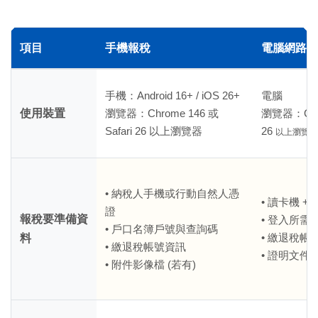
項目
手機報稅
電腦網路報稅
手機：Android 16+ / iOS 26+
電腦
使用裝置
瀏覽器：Chrome 146 或
瀏覽器：Chro
Safari 26 以上瀏覽器
26
以上瀏覽器
• 納稅人手機或行動自然人憑
• 讀卡機 + 
證
報稅要準備資
• 登入所需
• 戶口名簿戶號與查詢碼
• 繳退稅帳
料
• 繳退稅帳號資訊
• 證明文件
• 附件影像檔 (若有)