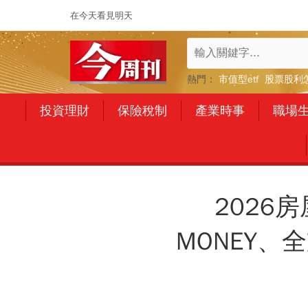
在今天看見明天
熱門：
市值型etf
股票股利
投資理財
保險稅制
產業時事
職場
2026
MONEY、