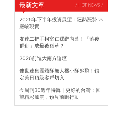
最新文章
/ HOT NEWS /
2026年下半年投資展望：狂熱漲勢 vs
嚴峻現實
友達二把手柯富仁裸辭內幕！「落後
群創」成最後稻草？
2026前進大南方論壇
佳世達集團艦隊無人機小隊起飛！鎖
定美日頂級客戶切入
今周刊30週年特輯｜更好的台灣：回
望精彩風雲，預見前瞻行動