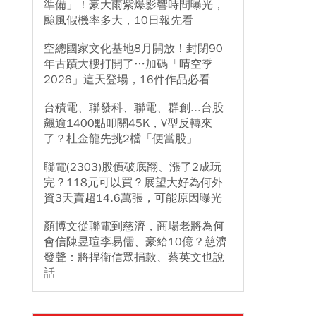
準備」！豪大雨紫爆影響時間曝光，
颱風假機率多大，10日報先看
空總國家文化基地8月開放！封閉90
年古蹟大樓打開了…加碼「晴空季
2026」這天登場，16件作品必看
台積電、聯發科、聯電、群創...台股
飆逾1400點叩關45K，V型反轉來
了？杜金龍先挑2檔「便當股」
聯電(2303)股價破底翻、漲了2成玩
完？118元可以買？展望大好為何外
資3天賣超14.6萬張，可能原因曝光
顏博文從聯電到慈濟，商場老將為何
會信陳昱瑄李易儒、豪給10億？慈濟
發聲：將捍衛信眾捐款、蔡英文也說
話