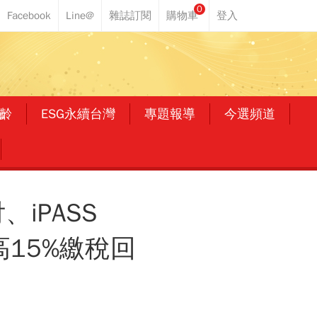
0
齡
ESG永續台灣
專題報導
今選頻道
iPASS
高15%繳稅回