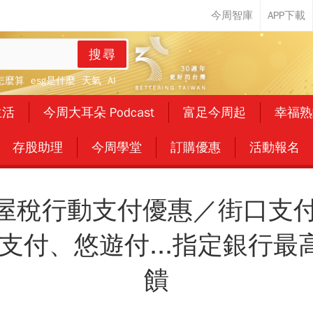
搜尋
怎麼算
esg是什麼
天氣
AI
生活
今周大耳朵 Podcast
富足今周起
幸福熟
存股助理
今周學堂
訂購優惠
活動報名
房屋稅行動支付優惠／街口支付、
全支付、悠遊付...指定銀行最
饋