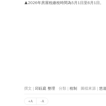
▲2026年房屋稅繳稅時間為5月1日至6月1日。
邱鈺庭 整理
稅制
悠
+A
-A