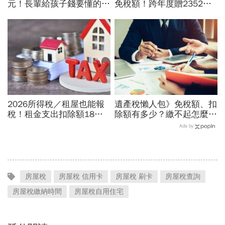
元！長輩給孩子錢要懂的節
免稅額！跨年度贈2352萬0
稅事：這樣做，2年可給子
稅金…贈與稅額度、計算方
女1176萬元
式、申報流程攻略
2026所得稅／租屋也能報
遺產稅懶人包》免稅額、扣
稅！租金支出扣除額18
除額有多少？繳不起怎麼
萬，房東要同意？領租屋補
辦？5分鐘搞懂如何計算與
Ads by
貼怎麼扣、計算公式一文看
申報流程
房屋稅
房屋稅 信用卡
房屋稅 刷卡
房屋稅查詢
房屋稅繳納時間
房屋稅自用住宅