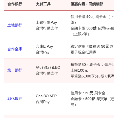
合作銀行
支付工具
優惠內容 / 回饋細節
信用卡贈
50元
刷卡金（上限
土銀行動Pay
筆）
土地銀行
台灣行動支付
金融卡贈
500點
台灣Pay紅
（
上限2筆）
合庫E Pay
綁定信用卡繳稅送
50元
超商
合作金庫
台灣Pay
電子現金抵用券
每筆送50元刷卡金，每戶回
第e行動 / iLEO
第一銀行
上限100元
台灣行動支付
單筆滿5,000享分6期
0利率
信用卡：
50元
刷卡金
ChaiBO APP
彰化銀行
金融卡：
500點
柴寶幣（已
台灣Pay
滿）