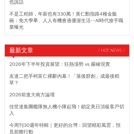
也說話
不是工程師，年薪也有330萬！黃仁勳指路4種金飯
碗：免大學畢、人人有機會過優渥生活…AI時代搶手職
業曝光
最新文章
/ HOT NEWS /
2026年下半年投資展望：狂熱漲勢 vs 嚴峻現實
友達二把手柯富仁裸辭內幕！「落後群創」成最後稻
草？
2026前進大南方論壇
佳世達集團艦隊無人機小隊起飛！鎖定美日頂級客戶切
入
今周刊30週年特輯｜更好的台灣：回望精彩風雲，預
見前瞻行動