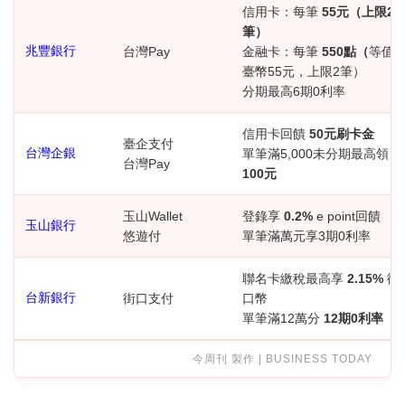
信用卡：每筆
55元（上限2
筆）
兆豐銀行
台灣Pay
金融卡：每筆
550點（
等值
臺幣55元，上限2筆）
分期最高6期0利率
信用卡回饋
50元刷卡金
臺企支付
台灣企銀
單筆滿5,000未分期最高領
台灣Pay
100元
玉山Wallet
登錄享
0.2%
e point回饋
玉山銀行
悠遊付
單筆滿萬元享3期0利率
聯名卡繳稅最高享
2.15%
街
台新銀行
街口支付
口幣
單筆滿12萬分
12期0利率
今周刊 製作 | BUSINESS TODAY