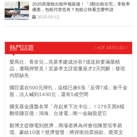
2025房屋稅出租申報延後！「3類出租住宅」享稅率
優惠，包租代管也有？包租公快看怎麼申請
2025-05-12
熱門話題
/ HOT ARTICLES /
愛馬仕、香奈兒...兆基李建成涉吞7億送前妻滿屋精
品，遭羈押禁見！宏碁李文詳當董座才2天閃辭：發現
內部缺失
國巨還在500元掙扎，這檔已連6漲「反彈7成」衝千金
股，法人喊到1430元，還有5成空間
國安基金護盤名單「存起來下次卡位」！279天買8檔
翻倍賺百億：鴻海、台達電...唯一金融股是它
顏博文從聯電到慈濟，商場老將為何會信陳昱瑄李易
儒、豪給10億？慈濟發聲：將捍衛信眾捐款、蔡英文