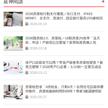
延伸閱讀
2026房屋稅行動支付優惠／街口支付、iPASS
MONEY、全支付、悠遊付...指定銀行最高15%繳稅回
饋
2026-05-19
2026囤房稅2.0、房屋稅／16類房屋2%稅率「這天
前」申請！戶籍登記怎麼做？新舊制差異懶人包
2026-03-18
借戶口給親友可以嗎？寄放戶籍會害房屋稅變貴？被
查怎麼辦？2026寄戶口必看：3/23前一定要完成這
件事
2026-03-12
房屋稅想省「4倍稅金」只剩4天！自用住宅設籍有哪
些條件、房屋稅繳納時間到何時？專家3建議聰明節
稅
2025-05-27