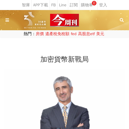
0
熱門：
房價
遺產稅免稅額
fed
高股息etf
美元
加密貨幣新戰局