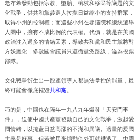
老布希發動包括宗教、墮胎、槍枝和移民等議題的文
化戰爭，供共和黨參選人拉攏日益縮小的支持群眾，
取得小州的控制權；而這些小州在參議院和總統選舉
人團中，擁有不成比例的代表權。代價，就是在美國
政治注入過多的情緒因素，導致共和黨和民主黨將對
方妖魔化，多數國會議員只遵循黨派路線，淪為投票
部隊。
文化戰爭衍生出一股連領導人都無法掌控的能量，最
終可能會徹底摧毀
共和黨
。
巧的是，中國也在隔年一九八九年爆發「天安門事
件」，迫使中國共產黨發動自己的文化戰爭，激起愛
國情緒，以掩蓋日益高漲的不滿和異議。適量的愛國
主義是好事，但若被用來煽動仇外可就糟透了。中國