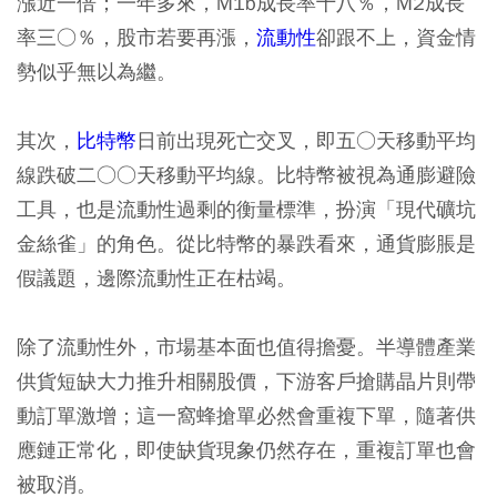
漲近一倍；一年多來，M1b成長率十八％，M2成長
率三○％，股市若要再漲，
流動性
卻跟不上，資金情
勢似乎無以為繼。
其次，
比特幣
日前出現死亡交叉，即五○天移動平均
線跌破二○○天移動平均線。比特幣被視為通膨避險
工具，也是流動性過剩的衡量標準，扮演「現代礦坑
金絲雀」的角色。從比特幣的暴跌看來，通貨膨脹是
假議題，邊際流動性正在枯竭。
除了流動性外，市場基本面也值得擔憂。半導體產業
供貨短缺大力推升相關股價，下游客戶搶購晶片則帶
動訂單激增；這一窩蜂搶單必然會重複下單，隨著供
應鏈正常化，即使缺貨現象仍然存在，重複訂單也會
被取消。