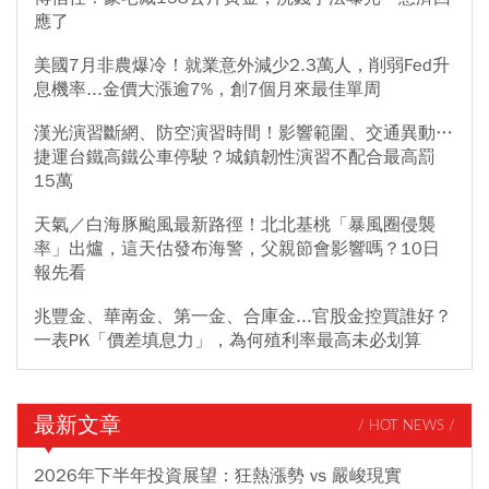
應了
美國7月非農爆冷！就業意外減少2.3萬人，削弱Fed升
息機率...金價大漲逾7%，創7個月來最佳單周
漢光演習斷網、防空演習時間！影響範圍、交通異動…
捷運台鐵高鐵公車停駛？城鎮韌性演習不配合最高罰
15萬
天氣／白海豚颱風最新路徑！北北基桃「暴風圈侵襲
率」出爐，這天估發布海警，父親節會影響嗎？10日
報先看
兆豐金、華南金、第一金、合庫金...官股金控買誰好？
一表PK「價差填息力」，為何殖利率最高未必划算
最新文章
/ HOT NEWS /
2026年下半年投資展望：狂熱漲勢 vs 嚴峻現實