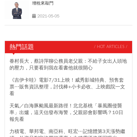
增稅來敲門
2021-05-05
熱門話題
/ HOT ARTICLES /
眷村長大，蔡詩萍聊公務員老父親：不給子女出人頭地
的壓力，只要看到我在看書他就很開心
《吉伊卡哇》電影7/31上映！威秀影城特典、預售套
票…販售資訊整理，討伐棒+小卡必收、上映戲院一文
看
天氣／白海豚颱風最新路徑！北北基桃「暴風圈侵襲
率」出爐，這天估發布海警，父親節會影響嗎？10日
報先看
力積電、華邦電、南亞科、旺宏…記憶體第3天漲勢繼