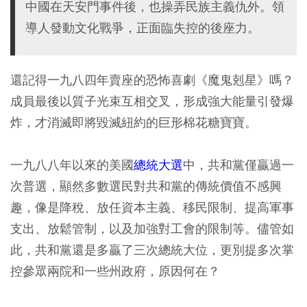
中國在天安門事件後，也操弄民族主義仇外。領
導人發動文化戰爭，正面臨失控的後座力。
還記得一九八四年賣座的恐怖喜劇《魔鬼剋星》嗎？
成員最後以質子光束互相交叉，形成強大能量引發爆
炸，才消滅即將毀滅紐約的巨形棉花糖寶寶。
一九八八年以來的美國
總統大選
中，共和黨僅贏過一
次普選，顯然多數選民對共和黨的傳統價值不感興
趣，像是降稅、放任資本主義、移民限制、提高軍事
支出、放鬆管制，以及加強對工會的限制等。儘管如
此，共和黨還是多贏了三次總統大位，更別提多次掌
控參眾兩院和一些州政府，原因何在？