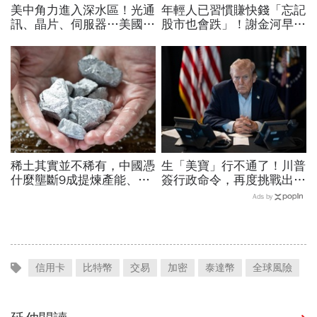
美中角力進入深水區！光通
年輕人已習慣賺快錢「忘記
訊、晶片、伺服器…美國制
股市也會跌」！謝金河早一
裁加碼，謝金河示警台灣
步示警南韓個股槓桿ETF會
「這類人」處境危險又困難
出事：根本把投資人丟火坑
稀土其實並不稀有，中國憑
生「美寶」行不通了！川普
什麼壟斷9成提煉產能、掐
簽行政命令，再度挑戰出生
住川普脖子？洪財隆解析：
公民權、打擊生育旅遊：不
Ads by
美中角力下，台灣最該擔心
允許花錢買進美國的資格
的事
信用卡
比特幣
交易
加密
泰達幣
全球風險