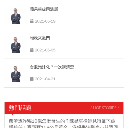
蘋果衝破同溫層
2021-05-19
增稅來敲門
2021-05-05
台股泡沫化？一次講清楚
2021-04-21
熱門話題
/ HOT STORIES /
慈濟遭詐騙10億怎麼發生的？陳昱瑄律師見證嚴下跪
博信任！豪宅藏158公斤黃金，洗錢手法曝光…慈濟回