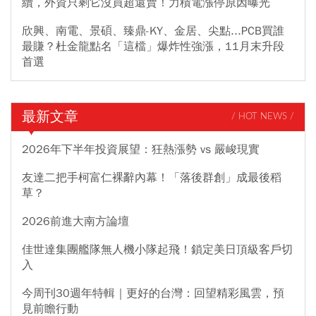
續，外資只剩它沒買超還賣！力積電漲停原因曝光
欣興、南電、景碩、臻鼎-KY、金居、尖點...PCB買誰
最賺？杜金龍點名「這檔」爆炸性強漲，11月末升段
首選
最新文章
/ HOT NEWS /
2026年下半年投資展望：狂熱漲勢 vs 嚴峻現實
友達二把手柯富仁裸辭內幕！「落後群創」成最後稻
草？
2026前進大南方論壇
佳世達集團艦隊無人機小隊起飛！鎖定美日頂級客戶切
入
今周刊30週年特輯｜更好的台灣：回望精彩風雲，預
見前瞻行動