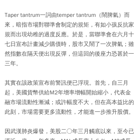
Taper tantrum一詞由temper tantrum（鬧脾氣）而
來，暗指市場對聯準會制定的規矩，有如小孩反抗家
規而出現幼稚的過度反應。於是，當聯準會在六月十
七日宣布計畫減少購債時，股市又鬧了一次脾氣；雖
然指數在隔天便出現反彈，但這回的後座力恐甚於一
三年。
其實在該政策宣布前警訊便已浮現。首先，自三月
起，美國貨幣供給M2年增率增幅開始縮小，代表金
融市場流動性漸減；或許幅度不大，但在高本益比的
此刻，市場需要更多流動性，才能進一步推升股價。
因武漢肺炎爆發，美股二○年三月觸底以來，至今已