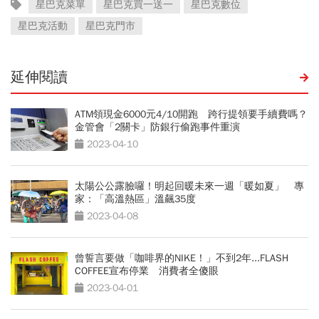
星巴克菜單
星巴克買一送一
星巴克數位
星巴克活動
星巴克門市
延伸閱讀
ATM領現金6000元4/10開跑 跨行提領要手續費嗎？
金管會「2關卡」防銀行偷跑事件重演
2023-04-10
太陽公公露臉囉！明起回暖未來一週「暖如夏」 專
家：「高溫熱區」溫飆35度
2023-04-08
曾誓言要做「咖啡界的NIKE！」不到2年...FLASH
COFFEE宣布停業 消費者全傻眼
2023-04-01