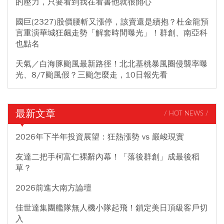
的壓力，只要看到我在看書他就很開心
國巨(2327)股價腰斬又漲停，該賣還是續抱？杜金龍預
言重演華城狂飆走勢「解套時間曝光」！群創、南亞科
也點名
天氣／白海豚颱風最新路徑！北北基桃暴風圈侵襲率曝
光、8/7颱風假？三颱怎麼走，10日報先看
最新文章
/ HOT NEWS /
2026年下半年投資展望：狂熱漲勢 vs 嚴峻現實
友達二把手柯富仁裸辭內幕！「落後群創」成最後稻
草？
2026前進大南方論壇
佳世達集團艦隊無人機小隊起飛！鎖定美日頂級客戶切
入