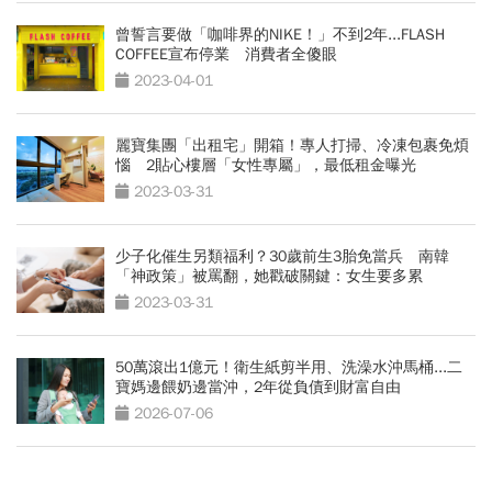
曾誓言要做「咖啡界的NIKE！」不到2年...FLASH
COFFEE宣布停業 消費者全傻眼
2023-04-01
麗寶集團「出租宅」開箱！專人打掃、冷凍包裹免煩
惱 2貼心樓層「女性專屬」，最低租金曝光
2023-03-31
少子化催生另類福利？30歲前生3胎免當兵 南韓
「神政策」被罵翻，她戳破關鍵：女生要多累
2023-03-31
50萬滾出1億元！衛生紙剪半用、洗澡水沖馬桶...二
寶媽邊餵奶邊當沖，2年從負債到財富自由
2026-07-06