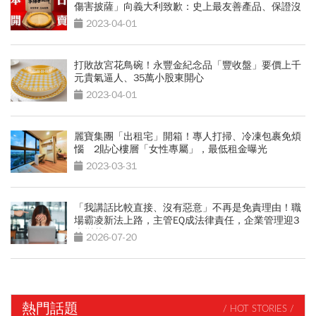
傷害披薩」向義大利致歉：史上最友善產品、保證沒
人氣死
2023-04-01
打敗故宮花鳥碗！永豐金紀念品「豐收盤」要價上千
元貴氣逼人、35萬小股東開心
2023-04-01
麗寶集團「出租宅」開箱！專人打掃、冷凍包裹免煩
惱 2貼心樓層「女性專屬」，最低租金曝光
2023-03-31
「我講話比較直接、沒有惡意」不再是免責理由！職
場霸凌新法上路，主管EQ成法律責任，企業管理迎3
大變革
2026-07-20
熱門話題
/ HOT STORIES /