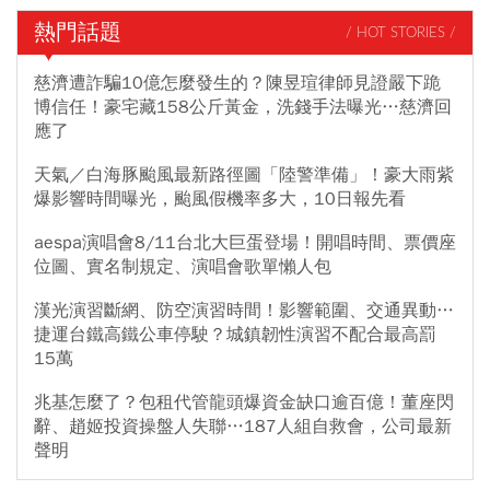
熱門話題
/ HOT STORIES /
慈濟遭詐騙10億怎麼發生的？陳昱瑄律師見證嚴下跪
博信任！豪宅藏158公斤黃金，洗錢手法曝光…慈濟回
應了
天氣／白海豚颱風最新路徑圖「陸警準備」！豪大雨紫
爆影響時間曝光，颱風假機率多大，10日報先看
aespa演唱會8/11台北大巨蛋登場！開唱時間、票價座
位圖、實名制規定、演唱會歌單懶人包
漢光演習斷網、防空演習時間！影響範圍、交通異動…
捷運台鐵高鐵公車停駛？城鎮韌性演習不配合最高罰
15萬
兆基怎麼了？包租代管龍頭爆資金缺口逾百億！董座閃
辭、趙姬投資操盤人失聯…187人組自救會，公司最新
聲明