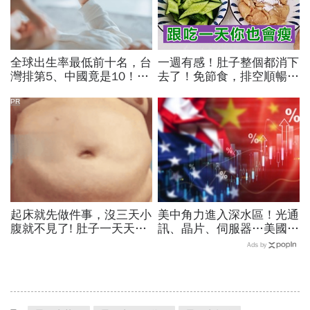
全球出生率最低前十名，台
一週有感！肚子整個都消下
灣排第5、中國竟是10！亞
去了！免節食，排空順暢就
洲4國入榜「無聲危機」，
夠
經濟壓力成天然避孕藥？
PR
起床就先做件事，沒三天小
美中角力進入深水區！光通
腹就不見了! 肚子一天天變
訊、晶片、伺服器…美國制
小！
裁加碼，謝金河示警台灣
Ads by
「這類人」處境危險又困難