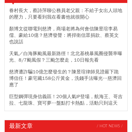
眷村長大，蔡詩萍聊公務員老父親：不給子女出人頭地
的壓力，只要看到我在看書他就很開心
顏博文從聯電到慈濟，商場老將為何會信陳昱瑄李易
儒、豪給10億？慈濟發聲：將捍衛信眾捐款、蔡英文
也說話
天氣／白海豚颱風最新路徑！北北基桃暴風圈侵襲率曝
光、8/7颱風假？三颱怎麼走，10日報先看
慈濟遭詐騙10億怎麼發生的？陳昱瑄律師見證嚴下跪
博信任！豪宅藏158公斤黃金，洗錢手法曝光…慈濟回
應了
巨型鋼彈現身信義區！20個人氣IP登場，航海王、哥吉
拉、七龍珠、寶可夢…盤點打卡熱點，活動只到這天
最新文章
/ HOT NEWS /