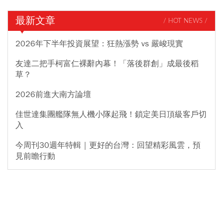
最新文章
/ HOT NEWS /
2026年下半年投資展望：狂熱漲勢 vs 嚴峻現實
友達二把手柯富仁裸辭內幕！「落後群創」成最後稻
草？
2026前進大南方論壇
佳世達集團艦隊無人機小隊起飛！鎖定美日頂級客戶切
入
今周刊30週年特輯｜更好的台灣：回望精彩風雲，預
見前瞻行動