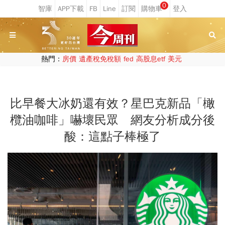
0
熱門：
房價
遺產稅免稅額
fed
高股息etf
美元
比早餐大冰奶還有效？星巴克新品「橄
欖油咖啡」嚇壞民眾 網友分析成分後
酸：這點子棒極了