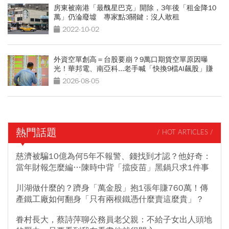
房東被南港「最醜星巴克」開除，3年後「租金降10
萬」仍淪廢墟 專家點3關鍵：沒人敢租
2022-10-02
外資空單創高＝台股要崩？9萬口期貨空單原因曝
光！華邦電、南亞科...老手喊「快換9檔AI飆股」賺
Q3大行情
2026-08-05
熱門話題
/ HOT ARTICLES /
慈濟被騙10億為何5年不報警、錢找到才認？他好奇：
當年財報怎麼編…陳時中背「擋疫苗」黑鍋只求1件事
川湖做什麼的？躋身「萬金股」抱1張年賺760萬！傳
產鐵工廠如何翻身「只有兩根鐵憑什麼賣這麼貴」？
眷村長大，蔡詩萍聊公務員老父親：不給子女出人頭地