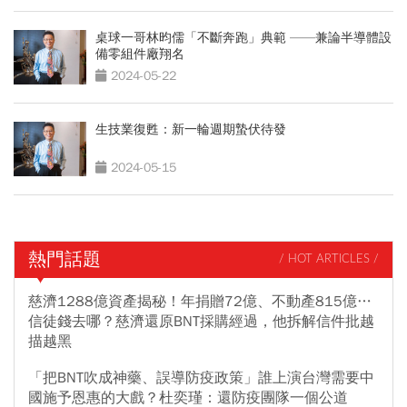
桌球一哥林昀儒「不斷奔跑」典範 ——兼論半導體設
備零組件廠翔名
2024-05-22
生技業復甦：新一輪週期蟄伏待發
2024-05-15
熱門話題
/ HOT ARTICLES /
慈濟1288億資產揭秘！年捐贈72億、不動產815億…
信徒錢去哪？慈濟還原BNT採購經過，他拆解信件批越
描越黑
「把BNT吹成神藥、誤導防疫政策」誰上演台灣需要中
國施予恩惠的大戲？杜奕瑾：還防疫團隊一個公道