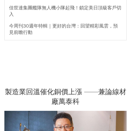
佳世達集團艦隊無人機小隊起飛！鎖定美日頂級客戶切
入
今周刊30週年特輯｜更好的台灣：回望精彩風雲，預
見前瞻行動
製造業回溫催化銅價上漲 ——兼論線材
廠萬泰科