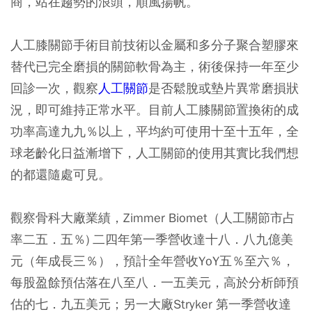
商，站在趨勢的浪頭，順風揚帆。
人工膝關節手術目前技術以金屬和多分子聚合塑膠來
替代已完全磨損的關節軟骨為主，術後保持一年至少
回診一次，觀察
人工關節
是否鬆脫或墊片異常磨損狀
況，即可維持正常水平。目前人工膝關節置換術的成
功率高達九九％以上，平均約可使用十至十五年，全
球老齡化日益漸增下，人工關節的使用其實比我們想
的都還隨處可見。
觀察骨科大廠業績，Zimmer Biomet（人工關節市占
率二五．五％) 二四年第一季營收達十八．八九億美
元（年成長三％），預計全年營收YoY五％至六％，
每股盈餘預估落在八至八．一五美元，高於分析師預
估的七．九五美元；另一大廠Stryker 第一季營收達