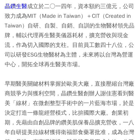
晶鑽生醫
成立於二○一四年，資本額約三億元，公司
致力成為MIT（Made in Taiwan）＋CIT（Created in
Taiwan）自研、自製、自銷、自訓的生物醫材領先品
牌，輔以代理再生醫美儀器耗材，擴充營收與現金
流，作為切入國際的支柱。目前員工數四十八位，公
司以研發ESG生物醫材為主體，未來將以台灣為營運
中心，開拓全球再生醫美市場。
早期醫美關鍵材料掌握於歐美大廠，直接壓縮台灣廠
商競爭力與獲利空間，晶鑽生醫創辦人謝佳憲看到醫
美「線材」在微創整型手術中的一片藍海市場，於是
決定打造一條龍經營模式，比拚國際大廠。創業初
期，先藉由自創品牌的鑽美肌保養品擴充營收，一八
年自研提美拉線材獲得衛福部食藥署批准，成為台灣