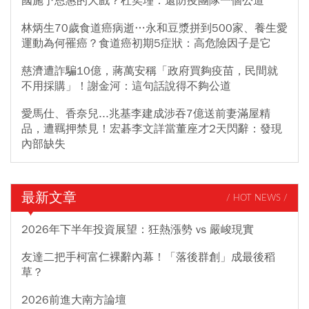
國施予恩惠的大戲？杜奕瑾：還防疫團隊一個公道
林炳生70歲食道癌病逝…永和豆漿拼到500家、養生愛
運動為何罹癌？食道癌初期5症狀：高危險因子是它
慈濟遭詐騙10億，蔣萬安稱「政府買夠疫苗，民間就
不用採購」！謝金河：這句話說得不夠公道
愛馬仕、香奈兒...兆基李建成涉吞7億送前妻滿屋精
品，遭羈押禁見！宏碁李文詳當董座才2天閃辭：發現
內部缺失
最新文章
/ HOT NEWS /
2026年下半年投資展望：狂熱漲勢 vs 嚴峻現實
友達二把手柯富仁裸辭內幕！「落後群創」成最後稻
草？
2026前進大南方論壇