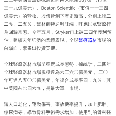
三一九億美元）、Boston Scientific（市值一一三四
億美元）的營收、股價皆創下歷史新高，分別上漲二
二％、二五％，醫材商轉迎興旺端，呼應民眾醫療行
為回歸常態。今年五月，Stryker再上調二四年獲利預
估，延續去年強勢的業績表現，全球
醫療器材
市場的
向陽面，擘畫出投資契機。
全球醫療器材市場呈穩定成長態勢，據統計，二四年
全球醫療器材市場規模達為六三六○億美元， 三○
年可達八五○○億美元，年複合成長率四．九％，其
中美國占比四六％，是最大單一市場。
隨人口老化，運動傷害、事故機率提升，加上肥胖、
糖尿病等，導致骨科手術需求增加，使用到的骨科醫