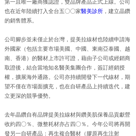
第一且唯一廠商獲認證，雙品牌產品正式上線。公司
也在近年陸續打入全台五○○家
醫美診所
，建立晶鑽
的銷售體系。
公司腳步並未僅止於台灣，提美拉線材也陸續申請海
外國家（包括主要市場美國、中國、東南亞泰國、越
南、香港）的醫材上市許可證，藉由子公司或經銷商
取證後，結合當地知名醫美集團合作，簽訂經銷授
權，擴展海外通路。公司亦持續開發下一代線材，期
望不僅在市場面擴充，也在自研產品上持續迭代，建
立更深的競爭優勢。
去年晶鑽自有品牌提美拉線材與鑽美肌保養品貢獻營
收約四○％、微整耗材亦占四○％。今年公司將再開
發另一自研產品：再生複合醫材（膠原再生注射