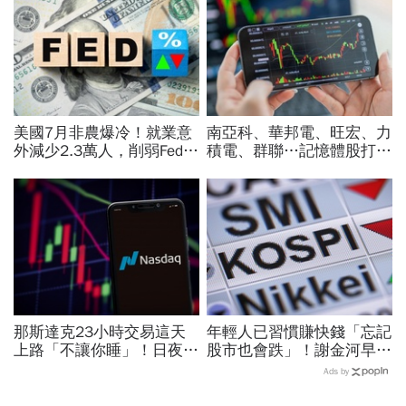
美國7月非農爆冷！就業意
南亞科、華邦電、旺宏、力
外減少2.3萬人，削弱Fed升
積電、群聯…記憶體股打下
息機率...金價大漲逾7%，
來能買？這2檔本益比外資
創7個月來最佳單周
喊還很低：今年仍會漲很大
那斯達克23小時交易這天
年輕人已習慣賺快錢「忘記
上路「不讓你睡」！日夜盤
股市也會跌」！謝金河早一
時間、新舊制差異…圈內人
步示警南韓個股槓桿ETF會
Ads by
喊：下單前注意一風險
出事：根本把投資人丟火坑