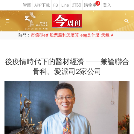
0
熱門：
市值型etf
股票股利怎麼算
esg是什麼
天氣
AI
後疫情時代下的醫材經濟 ——兼論聯合
骨科、愛派司2家公司