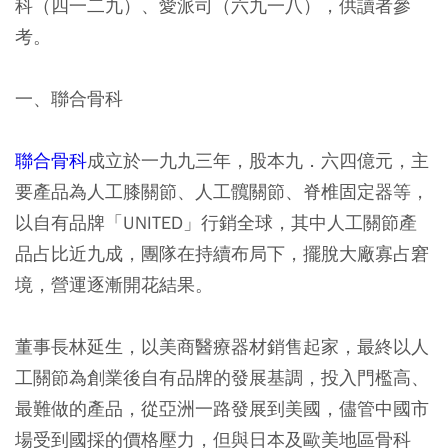
科（四一二九）、愛派司（六九一八），供讀者參
考。
一、聯合骨科
聯合骨科
成立於一九九三年，股本九．六四億元，主
要產品為人工膝關節、人工髖關節、脊椎固定器等，
以自有品牌「UNITED」行銷全球，其中人工關節產
品占比近九成，團隊在持續布局下，擺脫大廠寡占窘
境，營運逐漸開花結果。
董事長林延生，以美商醫療器材銷售起家，最終以人
工關節為創業後自有品牌的發展基調，投入門檻高、
最難做的產品，從亞洲一路發展到美國，儘管中國市
場受到國採的價格壓力，但與日本及歐美地區骨科