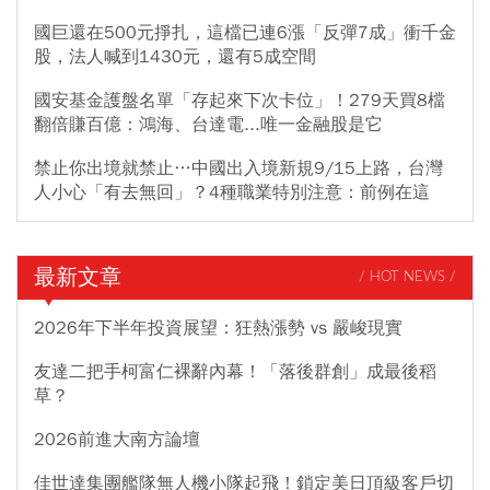
國巨還在500元掙扎，這檔已連6漲「反彈7成」衝千金
股，法人喊到1430元，還有5成空間
國安基金護盤名單「存起來下次卡位」！279天買8檔
翻倍賺百億：鴻海、台達電...唯一金融股是它
禁止你出境就禁止…中國出入境新規9/15上路，台灣
人小心「有去無回」？4種職業特別注意：前例在這
最新文章
/ HOT NEWS /
2026年下半年投資展望：狂熱漲勢 vs 嚴峻現實
友達二把手柯富仁裸辭內幕！「落後群創」成最後稻
草？
2026前進大南方論壇
佳世達集團艦隊無人機小隊起飛！鎖定美日頂級客戶切