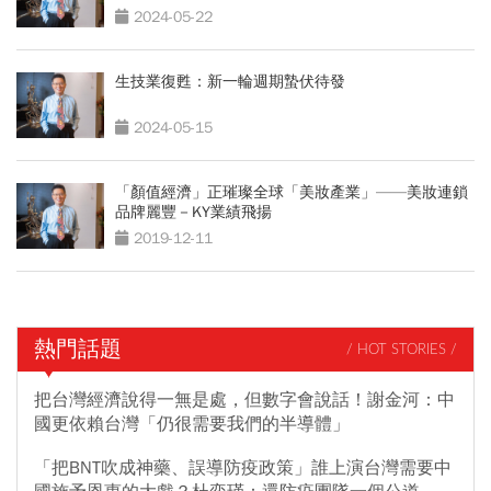
2024-05-22
生技業復甦：新一輪週期蟄伏待發
2024-05-15
「顏值經濟」正璀璨全球「美妝產業」——美妝連鎖
品牌麗豐－KY業績飛揚
2019-12-11
熱門話題
/ HOT STORIES /
把台灣經濟說得一無是處，但數字會說話！謝金河：中
國更依賴台灣「仍很需要我們的半導體」
「把BNT吹成神藥、誤導防疫政策」誰上演台灣需要中