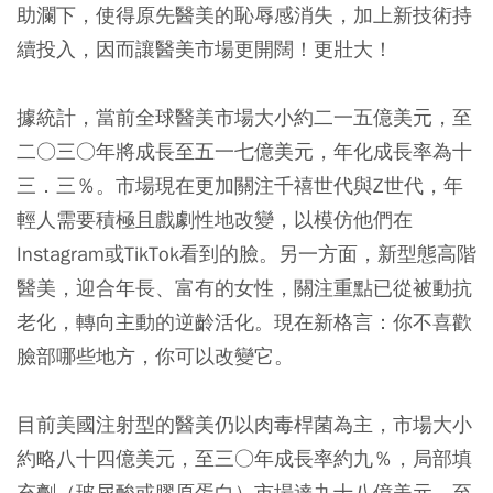
助瀾下，使得原先醫美的恥辱感消失，加上新技術持
續投入，因而讓醫美市場更開闊！更壯大！
據統計，當前全球醫美市場大小約二一五億美元，至
二○三○年將成長至五一七億美元，年化成長率為十
三．三％。市場現在更加關注千禧世代與Z世代，年
輕人需要積極且戲劇性地改變，以模仿他們在
Instagram或TikTok看到的臉。另一方面，新型態高階
醫美，迎合年長、富有的女性，關注重點已從被動抗
老化，轉向主動的逆齡活化。現在新格言：你不喜歡
臉部哪些地方，你可以改變它。
目前美國注射型的醫美仍以肉毒桿菌為主，市場大小
約略八十四億美元，至三○年成長率約九％，局部填
充劑（玻尿酸或膠原蛋白）市場達九十八億美元，至