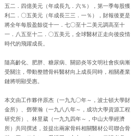
五二．四億美元（年成長九．六％），第一季每股獲
利二．○五美元（年成長三三．一％），財報後更是
將全年每股盈餘從十一．七○至十二美元調高至十
一．八五至十二．○五美元，全球醫材正走向後疫情
時代的飛躍成長。
隨高齡化、肥胖、糖尿病、關節炎等文明社會疾病漸
受關注，帶動整體骨科醫材向上成長同時，相關產業
鏈將明顯受惠。
本文由工作夥伴原杰（一九九○年～，波士頓大學財
金所）、鄧謦瀚（一九八八年～，成功大學資源工程
研究所）、林昱葳（一九九四年～，中山大學經濟
所）共同撰述，並提出兩家骨科相關醫材公司聯合骨