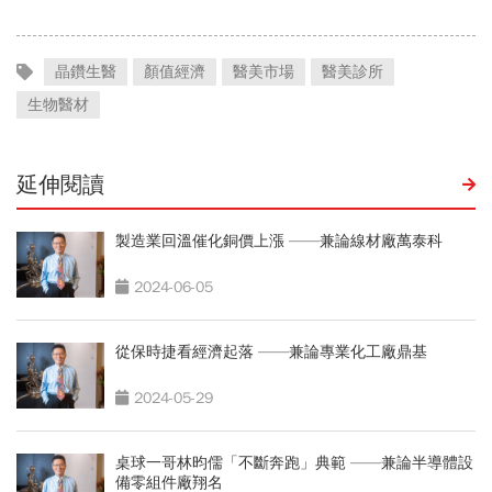
晶鑽生醫
顏值經濟
醫美市場
醫美診所
生物醫材
延伸閱讀
製造業回溫催化銅價上漲 ——兼論線材廠萬泰科
2024-06-05
從保時捷看經濟起落 ——兼論專業化工廠鼎基
2024-05-29
桌球一哥林昀儒「不斷奔跑」典範 ——兼論半導體設
備零組件廠翔名