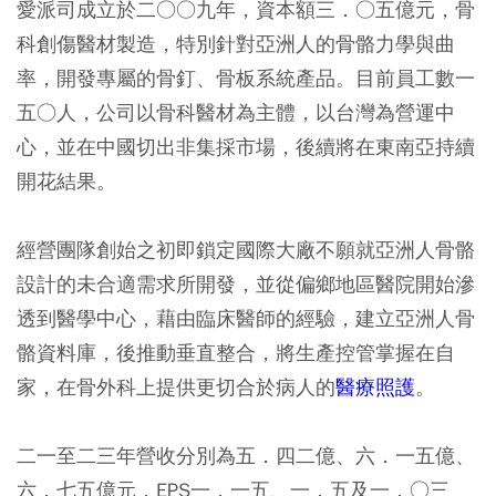
愛派司成立於二○○九年，資本額三．○五億元，骨
科創傷醫材製造，特別針對亞洲人的骨骼力學與曲
率，開發專屬的骨釘、骨板系統產品。目前員工數一
五○人，公司以骨科醫材為主體，以台灣為營運中
心，並在中國切出非集採市場，後續將在東南亞持續
開花結果。
經營團隊創始之初即鎖定國際大廠不願就亞洲人骨骼
設計的未合適需求所開發，並從偏鄉地區醫院開始滲
透到醫學中心，藉由臨床醫師的經驗，建立亞洲人骨
骼資料庫，後推動垂直整合，將生產控管掌握在自
家，在骨外科上提供更切合於病人的
醫療照護
。
二一至二三年營收分別為五．四二億、六．一五億、
六．七五億元，EPS一．一五、一．五及一．○三