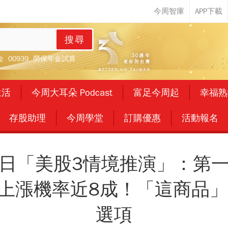
搜尋
金
00939
勞保年金試算
生活
今周大耳朵 Podcast
富足今周起
幸福熟
存股助理
今周學堂
訂購優惠
活動報名
日「美股3情境推演」：第
月上漲機率近8成！「這商品
選項