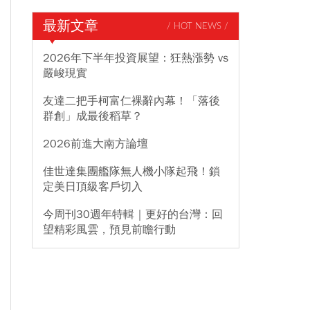
最新文章
/ HOT NEWS /
2026年下半年投資展望：狂熱漲勢 vs
嚴峻現實
友達二把手柯富仁裸辭內幕！「落後
群創」成最後稻草？
2026前進大南方論壇
佳世達集團艦隊無人機小隊起飛！鎖
定美日頂級客戶切入
今周刊30週年特輯｜更好的台灣：回
望精彩風雲，預見前瞻行動