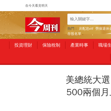
在今天看見明天
熱門：
月配息etf
勞保退休
存股名單
投資理財
保險稅制
產業時事
職場
美總統大選
500兩個