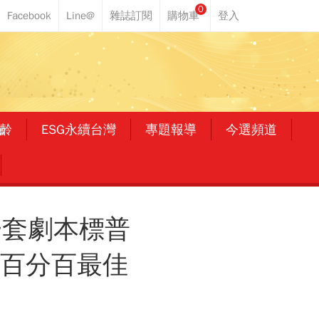
0
齡
ESG永續台灣
專題報導
今選頻道
一套劇本標普
」百分百最佳