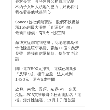
眷村長大，蔡詩萍聊公務員老父親：
不給子女出人頭地的壓力，只要看到
我在看書他就很開心
SpaceX首批解禁賣壓，股價不跌反暴
漲15%創最大漲幅「直逼發行價」！
最新目標價：有6成上漲空間
顏博文從聯電到慈濟，商場老將為何
會信陳昱瑄李易儒、豪給10億？慈濟
發聲：將捍衛信眾捐款、蔡英文也說
話
國巨還在500元掙扎，這檔已連6漲
「反彈7成」衝千金股，法人喊到
1430元，還有5成空間
欣興、南電、景碩、臻鼎-KY、金居、
尖點...PCB買誰最賺？杜金龍點名「這
檔」爆炸性強漲，11月末升段首選