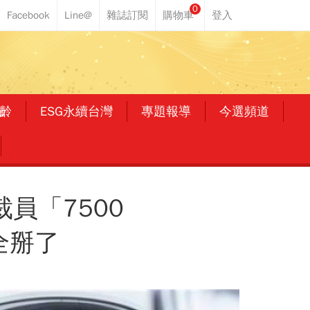
0
齡
ESG永續台灣
專題報導
今選頻道
員「7500
全掰了