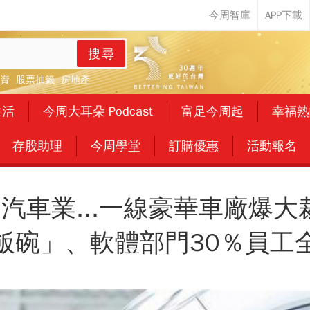
搜尋
資
股票抽籤
房地產
生活
今周大耳朵 Podcast
富足今周起
幸福熟
存股助理
今周學堂
訂購優惠
活動報名
汽車業...一線豪華車廠爆大裁
飯碗」、軟體部門30％員工