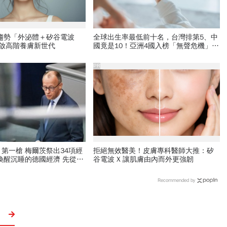
新趨勢「外泌體＋矽谷電波
全球出生率最低前十名，台灣排第5、中
開啟高階養膚新世代
國竟是10！亞洲4國入榜「無聲危機」，
經濟壓力成天然避孕藥？
PR
爾茨祭出34項經
拒絕無效醫美！皮膚專科醫師大推：矽
谷電波 X 讓肌膚由內而外更強韌
下刀
Recommended by