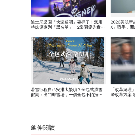
迪士尼樂園「快速通關」要抓了！濫用
2026美肌
特殊優惠列「黑名單」 2樂園優先實
X」聯手，
施：讓你一輩子別想玩
PR
滑雪行程自己安排太繁瑣？全包式滑雪
「改革總理」第一槍 梅
假期：出門即雪場，一價全包不怕預算
濟改革方案 喚醒沉睡的德國經濟 先從
爆表！
「請病假」
延伸閱讀