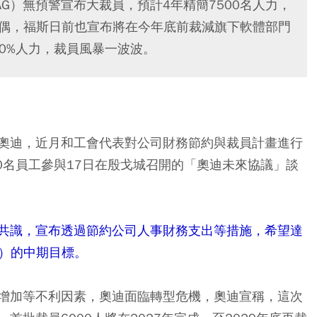
 AG）無預警宣布大裁員，預計4年精簡7500名人力，
有偶，福斯日前也宣布將在今年底前裁減旗下軟體部門
近30%人力，裁員風暴一波波。
奧迪，近月和工會代表對公司財務節約與裁員計畫進行
0名員工參與17日在殷戈城召開的「奧迪未來協議」談
共識，宣布透過節約公司人事財務支出等措施，希望達
幣）的中期目標。
增加等不利因素，奧迪面臨轉型危機，奧迪宣稱，這次