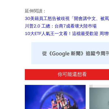
延伸閱讀：
30美籍員工怒告被歧視「開會講中文、被
川普2.0 工總：台商7成看壞大陸巿場
10大ETF人氣王一文看！這檔最受歡迎 周增5
你可能還想看
PR