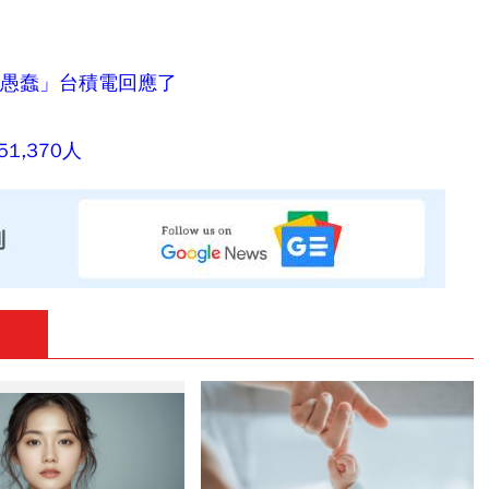
罵愚蠢」台積電回應了
1,370人