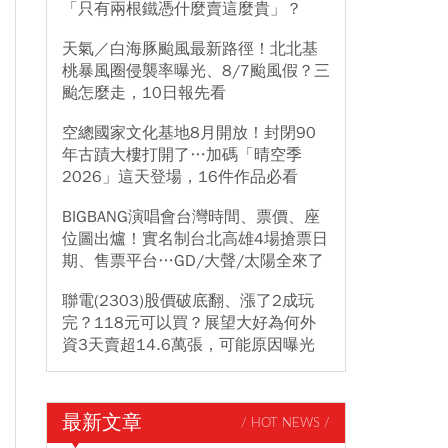
「只有兩根鐵憑什麼賣這麼貴」？
天氣／白海豚颱風最新路徑！北北基
桃暴風圈侵襲率曝光、8/7颱風假？三
颱怎麼走，10日報先看
空總國家文化基地8月開放！封閉90
年古蹟大樓打開了…加碼「晴空季
2026」這天登場，16件作品必看
BIGBANG演唱會台灣時間、票價、座
位圖出爐！實名制台北高雄4場搶票日
期、售票平台…GD/大聲/太陽全來了
聯電(2303)股價破底翻、漲了2成玩
完？118元可以買？展望大好為何外
資3天賣超14.6萬張，可能原因曝光
最新文章
/ HOT NEWS /