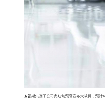
▲福斯集團子公司奧迪無預警宣布大裁員，預計4年