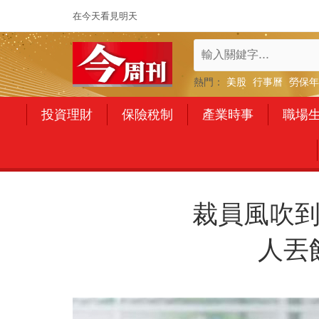
在今天看見明天
熱門：
美股
行事曆
勞保年
投資理財
保險稅制
產業時事
職場
裁員風吹到
人丟