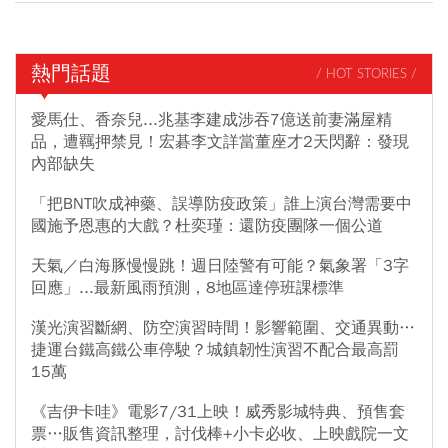
熱門話題
/ HOT STORIES /
愛馬仕、香奈兒...兆基李建成涉吞7億送前妻滿屋精
品，遭羈押禁見！宏碁李文詳當董座才2天閃辭：發現
內部缺失
「把BNT吹成神藥、誤導防疫政策」誰上演台灣需要中
國施予恩惠的大戲？杜奕瑾：還防疫團隊一個公道
天氣／白海豚慢慢跳！週日陸警有可能？氣象署「3字
回應」...最新風雨預測，8地區達停班課標準
漢光演習斷網、防空演習時間！影響範圍、交通異動…
捷運台鐵高鐵公車停駛？城鎮韌性演習不配合最高罰
15萬
《吉伊卡哇》電影7/31上映！威秀影城特典、預售套
票…販售資訊整理，討伐棒+小卡必收、上映戲院一文