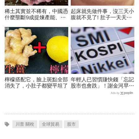
稀土其實並不稀有，中國憑
起床就先做件事，沒三天小
什麼壟斷9成提煉產能、掐
腹就不見了! 肚子一天天變
住川普脖子？洪財隆解析：
小！
美中角力下，台灣最該擔心
PR
的事
檸檬搭配它，臉上斑點全部
年輕人已習慣賺快錢「忘記
消失了，小肚子都變平坦了
股市也會跌」！謝金河早一
步示警南韓個股槓桿ETF會
Ads by
出事：根本把投資人丟火坑
川普 關稅
全球貿易
股市