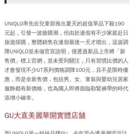
UNIQLO率先在兒童節推出夏天的超值單品下殺190
元起，引發一波搶購潮，但由於連假有不少家庭赴日
旅遊採購，整體銷售在連假最後一天才噴出，這波調
降UNIQLO並未做官宣說明，僅透過新品上市將「新
售價」標上官網，並未受到關注，只有習慣比價的人
才會發現不少UT系列價格調降100元，且不是限時優
惠，而是全新售價，包括男、女、童裝與嬰幼兒居家
服飾都有新價格，也為國人即將面臨勒緊褲帶的時代
添增小確幸。
GU大直美麗華開實體店舖
而UNIQLO另一姐妹品牌GU，去年至今透過潮流設計