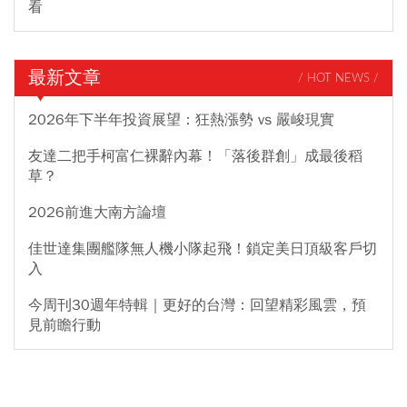
看
最新文章
/ HOT NEWS /
2026年下半年投資展望：狂熱漲勢 vs 嚴峻現實
友達二把手柯富仁裸辭內幕！「落後群創」成最後稻
草？
2026前進大南方論壇
佳世達集團艦隊無人機小隊起飛！鎖定美日頂級客戶切
入
今周刊30週年特輯｜更好的台灣：回望精彩風雲，預
見前瞻行動