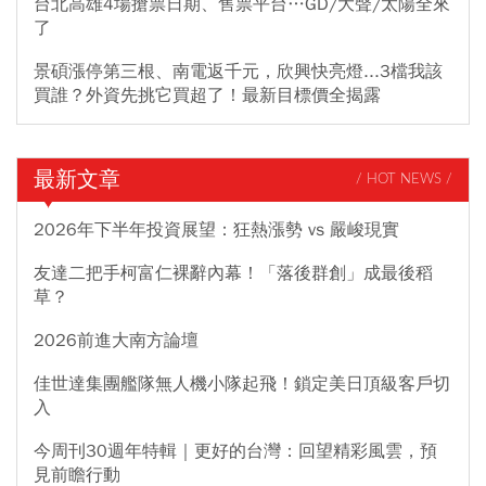
台北高雄4場搶票日期、售票平台…GD/大聲/太陽全來
了
景碩漲停第三根、南電返千元，欣興快亮燈...3檔我該
買誰？外資先挑它買超了！最新目標價全揭露
最新文章
/ HOT NEWS /
2026年下半年投資展望：狂熱漲勢 vs 嚴峻現實
友達二把手柯富仁裸辭內幕！「落後群創」成最後稻
草？
2026前進大南方論壇
佳世達集團艦隊無人機小隊起飛！鎖定美日頂級客戶切
入
今周刊30週年特輯｜更好的台灣：回望精彩風雲，預
見前瞻行動