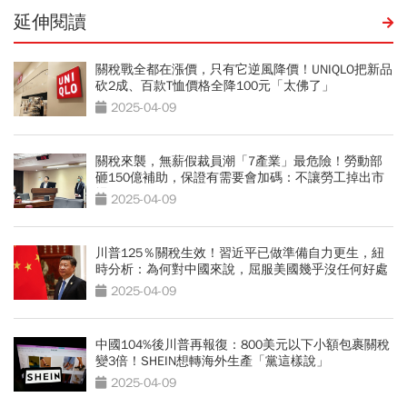
延伸閱讀
關稅戰全都在漲價，只有它逆風降價！UNIQLO把新品
砍2成、百款T恤價格全降100元「太佛了」
2025-04-09
關稅來襲，無薪假裁員潮「7產業」最危險！勞動部
砸150億補助，保證有需要會加碼：不讓勞工掉出市
場
2025-04-09
川普125％關稅生效！習近平已做準備自力更生，紐
時分析：為何對中國來說，屈服美國幾乎沒任何好處
2025-04-09
中國104%後川普再報復：800美元以下小額包裹關稅
變3倍！SHEIN想轉海外生產「黨這樣說」
2025-04-09