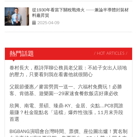
從1930年看當下關稅戰烽火 ——兼論半導體封裝材
料廠昇貿
2025-04-09
熱門話題
/ HOT ARTICLES /
眷村長大，蔡詩萍聊公務員老父親：不給子女出人頭地
的壓力，只要看到我在看書他就很開心
父親節優惠／麥當勞買一送一、六福村免費玩！必勝
客、肯德基、遊樂園…29家速食餐飲飯店好康必收
欣興、南電、景碩、臻鼎-KY、金居、尖點...PCB買誰
最賺？杜金龍點名「這檔」爆炸性強漲，11月末升段
首選
BIGBANG演唱會台灣時間、票價、座位圖出爐！實名制