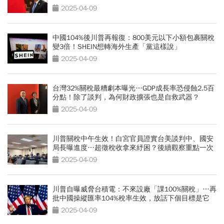
2025-04-09
中國104%後川普再報復：800美元以下小額包裹關稅
變3倍！SHEIN想轉海外生產「黨這樣說」
2025-04-09
台灣32%關稅最糟劇本曝光…GDP成長率恐侵蝕2.5百
分點！除了談判，為何財政擴張也是自救武器？
2025-04-09
川普關稅中午生效！白宮官員證實台美談判中、國安
局長曝進度…超徵稅收拿來紓困？後續觀察重點一次
看
2025-04-09
川普自曝威脅台積電：不來設廠「課100%關稅」…再
批中國操縱匯率104%稅率生效，放話下個目標是它
2025-04-09