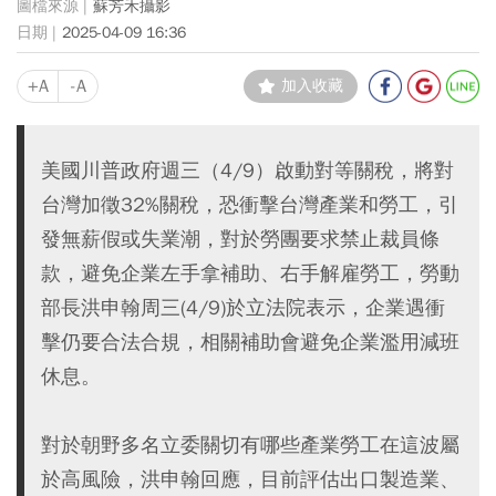
蘇芳禾攝影
2025-04-09 16:36
+A
-A
加入收藏
美國川普政府週三（4/9）啟動對等關稅，將對
台灣加徵32%關稅，恐衝擊台灣產業和勞工，引
發無薪假或失業潮，對於勞團要求禁止裁員條
款，避免企業左手拿補助、右手解雇勞工，勞動
部長洪申翰周三(4/9)於立法院表示，企業遇衝
擊仍要合法合規，相關補助會避免企業濫用減班
休息。
對於朝野多名立委關切有哪些產業勞工在這波屬
於高風險，洪申翰回應，目前評估出口製造業、