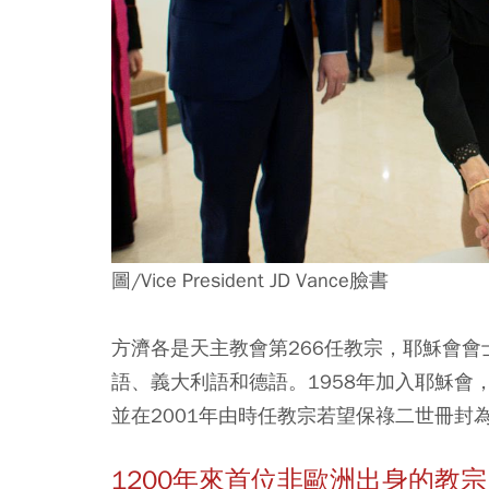
圖/Vice President JD Vance臉書
方濟各是天主教會第266任教宗，耶穌會
語、義大利語和德語。1958年加入耶穌會，
並在2001年由時任教宗若望保祿二世冊封
1200年來首位非歐洲出身的教