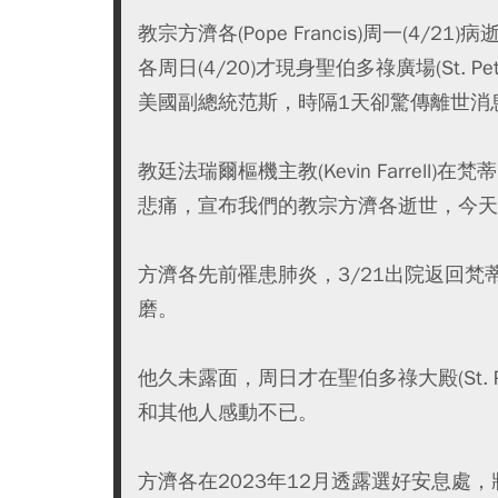
教宗方濟各(Pope Francis)周一(4
各周日(4/20)才現身聖伯多祿廣場(St. P
美國副總統范斯，時隔1天卻驚傳離世消
教廷法瑞爾樞機主教(Kevin Farre
悲痛，宣布我們的教宗方濟各逝世，今天
方濟各先前罹患肺炎，3/21出院返回梵
磨。
他久未露面，周日才在聖伯多祿大殿(St. Pe
和其他人感動不已。
方濟各在2023年12月透露選好安息處，將葬在羅馬