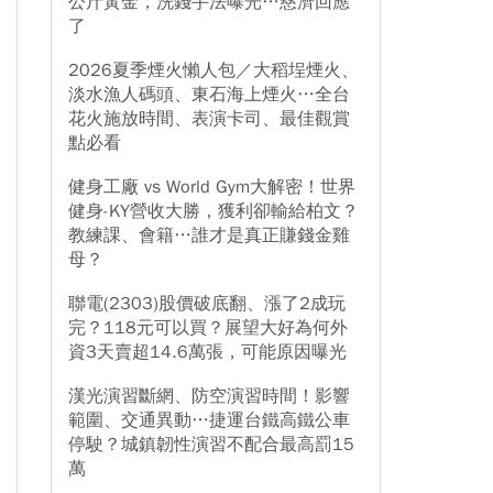
公斤黃金，洗錢手法曝光…慈濟回應
了
2026夏季煙火懶人包／大稻埕煙火、
淡水漁人碼頭、東石海上煙火…全台
花火施放時間、表演卡司、最佳觀賞
點必看
健身工廠 vs World Gym大解密！世界
健身-KY營收大勝，獲利卻輸給柏文？
教練課、會籍…誰才是真正賺錢金雞
母？
聯電(2303)股價破底翻、漲了2成玩
完？118元可以買？展望大好為何外
資3天賣超14.6萬張，可能原因曝光
漢光演習斷網、防空演習時間！影響
範圍、交通異動…捷運台鐵高鐵公車
停駛？城鎮韌性演習不配合最高罰15
萬