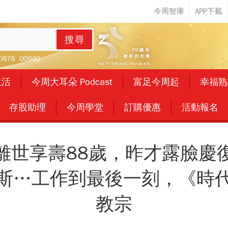
搜尋
0878
00940
生活
今周大耳朵 Podcast
富足今周起
幸福熟
存股助理
今周學堂
訂購優惠
活動報名
離世享壽88歲，昨才露臉慶
斯…工作到最後一刻，《時
教宗