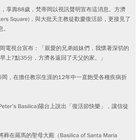
/21)病逝，享壽88歲，梵蒂岡以視訊聲明宣布這消息。方濟
eters Square)，與大批天主教徒歡慶復活節，更接見了
息。
ll)在梵蒂岡電視台宣布：「親愛的兄弟姐妹們，我懷著深切的
早上7點35分，方濟各返回了天父的家。」
蒂岡，在擔任教宗生涯的12年中一直飽受各種疾病折
ter's Basilica)陽台上說出「復活節快樂」，讓信徒
的聖母大殿（Basilica of Santa Maria