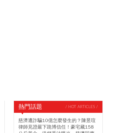
熱門話題
/ HOT ARTICLES /
慈濟遭詐騙10億怎麼發生的？陳昱瑄
律師見證嚴下跪博信任！豪宅藏158