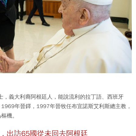
會士，義大利裔阿根廷人，能說流利的拉丁語、西班牙
1969年晉鐸，1997年晉牧任布宜諾斯艾利斯總主教，
為樞機。
宗，出訪65國從未回去阿根廷