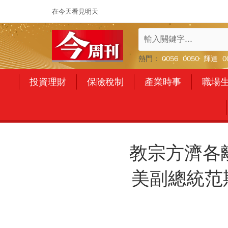
在今天看見明天
熱門：
0056
0050
輝達
0
投資理財
保險稅制
產業時事
職場
教宗方濟各
美副總統范