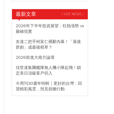
最新文章
/ HOT NEWS /
2026年下半年投資展望：狂熱漲勢 vs
嚴峻現實
友達二把手柯富仁裸辭內幕！「落後
群創」成最後稻草？
2026前進大南方論壇
佳世達集團艦隊無人機小隊起飛！鎖
定美日頂級客戶切入
今周刊30週年特輯｜更好的台灣：回
望精彩風雲，預見前瞻行動