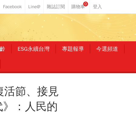
0
齡
ESG永續台灣
專題報導
今選頻道
復活節、接見
代》：人民的