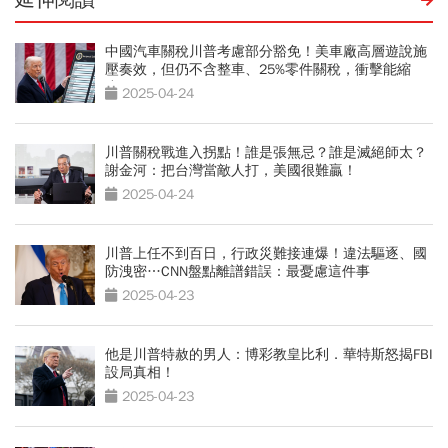
中國汽車關稅川普考慮部分豁免！美車廠高層遊說施
壓奏效，但仍不含整車、25%零件關稅，衝擊能縮
小？
2025-04-24
川普關稅戰進入拐點！誰是張無忌？誰是滅絕師太？
謝金河：把台灣當敵人打，美國很難贏！
2025-04-24
川普上任不到百日，行政災難接連爆！違法驅逐、國
防洩密…CNN盤點離譜錯誤：最憂慮這件事
2025-04-23
他是川普特赦的男人：博彩教皇比利．華特斯怒揭FBI
設局真相！
2025-04-23