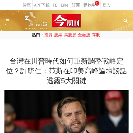
0
熱門：
投資
股票
高股息
金融股
存股
台灣在川普時代如何重新調整戰略定
位？許毓仁：范斯在印美高峰論壇談話
透露5大關鍵