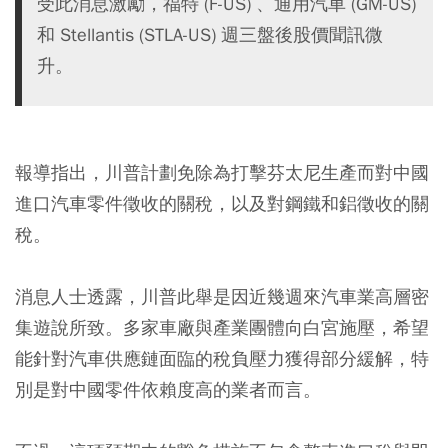
受此消息激勵，福特 (F-US) 、通用汽車 (GM-US)
和 Stellantis (STLA-US) 週三盤後股價聞訊微
升。
報導指出，川普計劃免除為打擊芬太尼生產而對中國
進口汽車零件徵收的關稅，以及對鋼鐵和鋁徵收的關
稅。
消息人士透露，川普此舉是因近幾週來汽車業高層密
集遊說所致。多家車廠與產業團體向白宮施壓，希望
能針對汽車供應鏈面臨的稅負壓力獲得部分緩解，特
別是對中國零件依賴度高的業者而言。