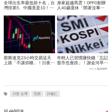
全球出生率最低前十名，台
身家超越馬雲！OPPO創辦
灣排第5、中國竟是10！亞
人40歲退休「閒著沒事」
洲4國入榜「無聲危機」，
學投資，從看不懂線圖到2
經濟壓力成天然避孕藥？
年賺300億：現在重倉這3
檔
那斯達克23小時交易這天
年輕人已習慣賺快錢「忘記
上路「不讓你睡」！日夜盤
股市也會跌」！謝金河早一
時間、新舊制差異…圈內人
步示警南韓個股槓桿ETF會
Ads by
喊：下單前注意一風險
出事：根本把投資人丟火坑
川普 台灣
范斯
許毓仁
延伸閱讀