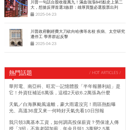
川普一句話台股收復萬九！滿血強漲845點史上第二
大，想搶反彈首選3族群：雄厚買盤必選股票出列
2025-04-23
川普政府刪經費大刀砍向哈佛等名校 疾病、太空研究
遭停工 學界群起反擊
2025-04-23
熱門話題
/ HOT ARTICLES /
華邦電、南亞科、旺宏…記憶體股「半年報勝利組」是
它！外資狂補近6萬張，這檔2天砍6.2萬張為什麼
天氣／白海豚颱風遠離，豪大雨還沒完！雨區熱點曝
光、高溫36度又來…何時好天氣先看10日預報
我只領3萬基本工資，如何調高投保薪資？勞保達人傳
授「3招」不靠老闆加薪，年金月領1.3萬變2.5萬