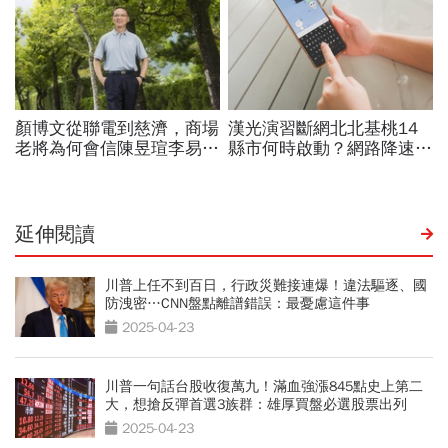
延伸閱讀
川普上任不到百日，行政災難接連爆！違法驅逐、國
防洩密…CNN盤點離譜錯誤：最憂慮這件事
2025-04-23
川普一句話台股收復萬九！滿血強漲845點史上第二
大，想搶反彈首選3族群：雄厚買盤必選股票出列
2025-04-23