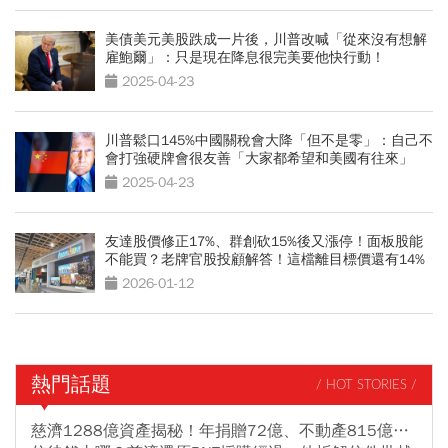
美債美元美股跌成一片後，川普改喊「從來沒有想解
雇鮑爾」：只是現在降息很完美要他快行動！
2025-04-23
川普鬆口145%中國關稅會大降「但不是零」：自己不
會打強硬牌會很友善「大家都希望和美國有往來」
2025-04-23
友達股價修正17%、群創砍15%後又漲停！面板股能
不能買？老牌官股投顧解答！這檔離目標價還有14%
2026-01-12
熱門話題
/ HOT STORIES /
慈濟1288億資產揭秘！年捐贈72億、不動產815億…