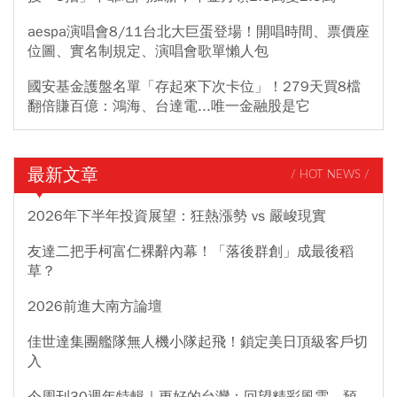
aespa演唱會8/11台北大巨蛋登場！開唱時間、票價座
位圖、實名制規定、演唱會歌單懶人包
國安基金護盤名單「存起來下次卡位」！279天買8檔
翻倍賺百億：鴻海、台達電...唯一金融股是它
最新文章
/ HOT NEWS /
2026年下半年投資展望：狂熱漲勢 vs 嚴峻現實
友達二把手柯富仁裸辭內幕！「落後群創」成最後稻
草？
2026前進大南方論壇
佳世達集團艦隊無人機小隊起飛！鎖定美日頂級客戶切
入
今周刊30週年特輯｜更好的台灣：回望精彩風雲，預