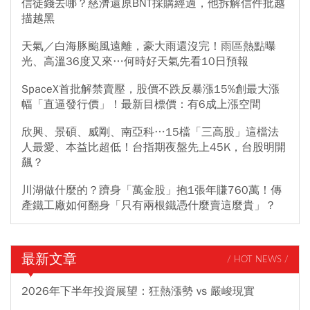
信徒錢去哪？慈濟還原BNT採購經過，他拆解信件批越
描越黑
天氣／白海豚颱風遠離，豪大雨還沒完！雨區熱點曝
光、高溫36度又來…何時好天氣先看10日預報
SpaceX首批解禁賣壓，股價不跌反暴漲15%創最大漲
幅「直逼發行價」！最新目標價：有6成上漲空間
欣興、景碩、威剛、南亞科…15檔「三高股」這檔法
人最愛、本益比超低！台指期夜盤先上45K，台股明開
飆？
川湖做什麼的？躋身「萬金股」抱1張年賺760萬！傳
產鐵工廠如何翻身「只有兩根鐵憑什麼賣這麼貴」？
最新文章
/ HOT NEWS /
2026年下半年投資展望：狂熱漲勢 vs 嚴峻現實