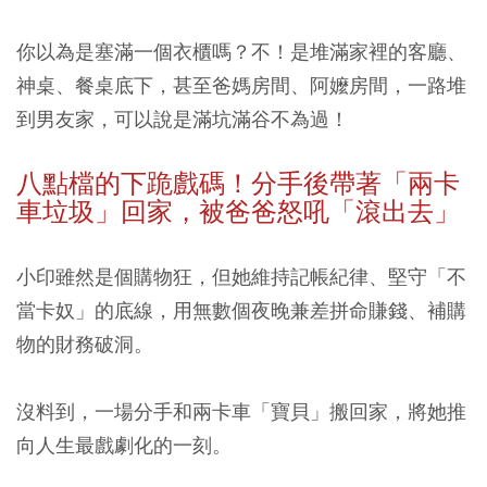
你以為是塞滿一個衣櫃嗎？不！是堆滿家裡的客廳、
神桌、餐桌底下，甚至爸媽房間、阿嬤房間，一路堆
到男友家，可以說是滿坑滿谷不為過！
八點檔的下跪戲碼！分手後帶著「兩卡
車垃圾」回家，被爸爸怒吼「滾出去」
小印雖然是個購物狂，但她維持記帳紀律、堅守「不
當卡奴」的底線，用無數個夜晚兼差拼命賺錢、補購
物的財務破洞。
沒料到，一場分手和兩卡車「寶貝」搬回家，將她推
向人生最戲劇化的一刻。