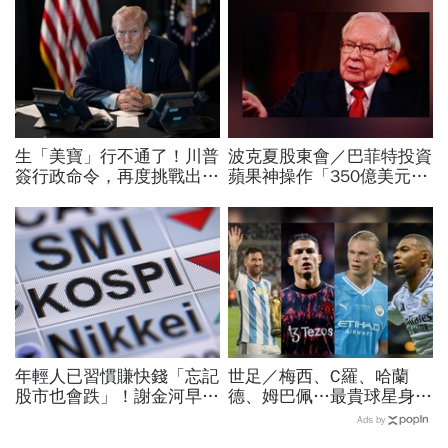
生「美寶」行不通了！川普
波克夏股東會／巴菲特投資
簽行政命令，再度挑戰出生
蘋果神操作「350億美元滾
公民權、打擊生育旅遊：不
成1850億美元」…邀庫克
允許花錢買進美國的資格
接受股東掌聲
年輕人已習慣賺快錢「忘記
世足／梅西、C羅、哈蘭
股市也會跌」！謝金河早一
德、姆巴佩…最貴球星身價
步示警南韓個股槓桿ETF會
73億！選手排行出爐，法
Ads by
出事：根本把投資人丟火坑
國560億是墊底球隊77倍