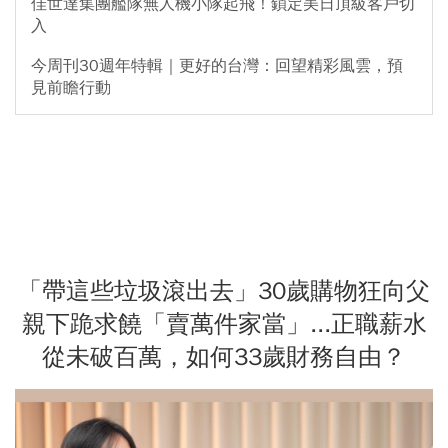
佳世達集團艦隊無人機小隊起飛！鎖定美日頂級客戶切
入
今周刊30週年特輯｜更好的台灣：回望精彩風雲，預
見前瞻行動
「帶這些垃圾滾出去」30歲購物狂向父
親下跪求饒「賣萬件家當」...正職薪水
從未破百萬，如何33歲財務自由？