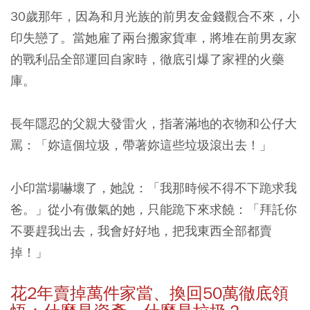
30歲那年，因為和月光族的前男友金錢觀合不來，小
印失戀了。當她雇了兩台搬家貨車，將堆在前男友家
的戰利品全部運回自家時，徹底引爆了家裡的火藥
庫。
長年隱忍的父親大發雷火，指著滿地的衣物和公仔大
罵：「妳這個垃圾，帶著妳這些垃圾滾出去！」
小印當場嚇壞了，她說：「我那時候不得不下跪求我
爸。」從小有傲氣的她，只能跪下來求饒：「拜託你
不要趕我出去，我會好好地，把我東西全部都賣
掉！」
花2年賣掉萬件家當、換回50萬徹底領