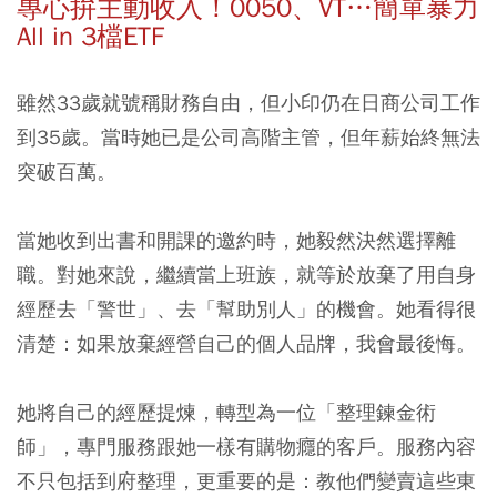
專心拚主動收入！0050、VT…簡單暴力
All in 3檔ETF
雖然33歲就號稱財務自由，但小印仍在日商公司工作
到35歲。當時她已是公司高階主管，但年薪始終無法
突破百萬。
當她收到出書和開課的邀約時，她毅然決然選擇離
職。對她來說，繼續當上班族，就等於放棄了用自身
經歷去「警世」、去「幫助別人」的機會。她看得很
清楚：
如果放棄經營自己的個人品牌，我會最後悔。
她將自己的經歷提煉，轉型為一位「整理鍊金術
師」，專門服務跟她一樣有購物癮的客戶。服務內容
不只包括到府整理，更重要的是：教他們變賣這些東