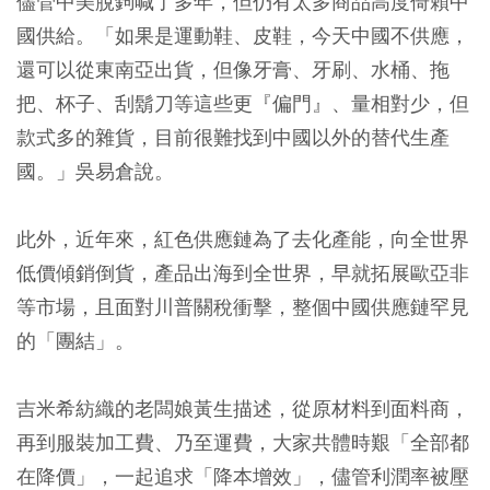
儘管中美脫鉤喊了多年，但仍有太多商品高度倚賴中
國供給。「如果是運動鞋、皮鞋，今天中國不供應，
還可以從東南亞出貨，但像牙膏、牙刷、水桶、拖
把、杯子、刮鬍刀等這些更『偏門』、量相對少，但
款式多的雜貨，目前很難找到中國以外的替代生產
國。」吳易倉說。
此外，近年來，紅色供應鏈為了去化產能，向全世界
低價傾銷倒貨，產品出海到全世界，早就拓展歐亞非
等市場，且面對川普關稅衝擊，整個中國供應鏈罕見
的「團結」。
吉米希紡織的老闆娘黃生描述，從原材料到面料商，
再到服裝加工費、乃至運費，大家共體時艱「全部都
在降價」，一起追求「降本增效」，儘管利潤率被壓