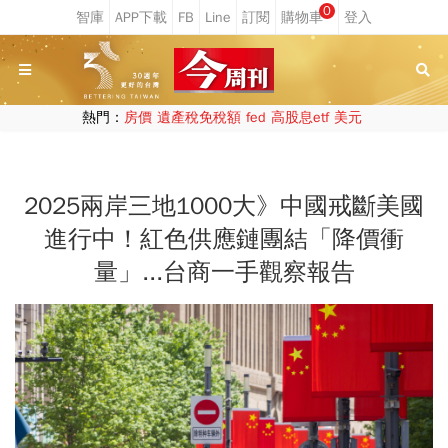
0
熱門：
房價
遺產稅免稅額
fed
高股息etf
美元
2025兩岸三地1000大》中國戒斷美國
進行中！紅色供應鏈團結「降價衝
量」...台商一手觀察報告