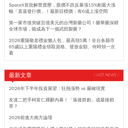
SpaceX首批解禁賣壓，股價不跌反暴漲15%創最大漲
幅「直逼發行價」！最新目標價：有6成上漲空間
第一家市值突破百億美元的台灣新藥公司！藥華藥深耕
全球市場，能成為下一個武田製藥？
2026重陽敬老禮金懶人包，最高領5萬！全台各縣市
65歲以上重陽禮金領取資格、發放金額、何時領一次
看
最新文章
/ HOT NEWS /
2026年下半年投資展望：狂熱漲勢 vs 嚴峻現實
友達二把手柯富仁裸辭內幕！「落後群創」成最後稻
草？
2026前進大南方論壇