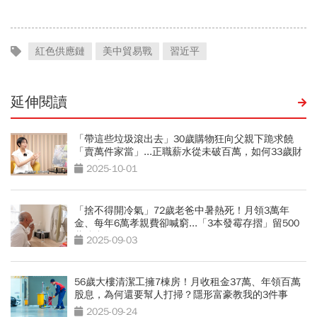
紅色供應鏈
美中貿易戰
習近平
延伸閱讀
「帶這些垃圾滾出去」30歲購物狂向父親下跪求饒
「賣萬件家當」...正職薪水從未破百萬，如何33歲財
務自由？
2025-10-01
「捨不得開冷氣」72歲老爸中暑熱死！月領3萬年
金、每年6萬孝親費卻喊窮...「3本發霉存摺」留500
萬遺產啟示
2025-09-03
56歲大樓清潔工擁7棟房！月收租金37萬、年領百萬
股息，為何還要幫人打掃？隱形富豪教我的3件事
2025-09-24