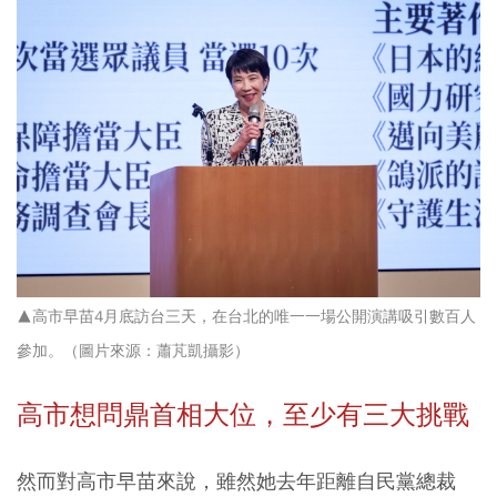
▲高市早苗4
月底訪台三天，在台北的唯一一場公開演講吸引數百人
參加
。（圖片來源：蕭芃凱
攝影）
高市想問鼎首相大位，至少有三大挑戰
然而對高市早苗來說，雖然她去年距離自民黨總裁