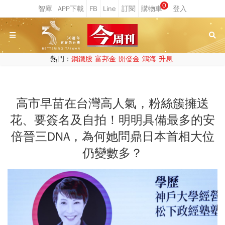
0
熱門：
鋼鐵股
富邦金
開發金
鴻海
升息
高市早苗在台灣高人氣，粉絲簇擁送
花、要簽名及自拍！明明具備最多的安
倍晉三DNA，為何她問鼎日本首相大位
仍變數多？