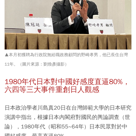
▲本月初獲聘為行政院無給職政務顧問的野崎孝男，他已長住台灣
11年。
（圖片來源：劉煥彥攝影
）
1980年代日本對中國好感度直逼80%，
六四等三大事件重創日人觀感
日本政治學者川島真20日在台灣師範大學的日本研究
演講中指出，根據日本內閣府對國民的輿論調查（世
論），1980年代（昭和55~64年）日本民眾對於中
國好感度，最高直逼80%。