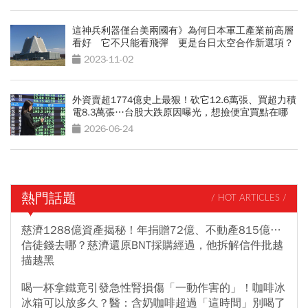
這神兵利器僅台美兩國有》為何日本軍工產業前高層
看好 它不只能看飛彈 更是台日太空合作新選項？
2023-11-02
外資賣超1774億史上最狠！砍它12.6萬張、買超力積
電8.3萬張…台股大跌原因曝光，想撿便宜買點在哪
2026-06-24
熱門話題
/ HOT ARTICLES /
慈濟1288億資產揭秘！年捐贈72億、不動產815億…
信徒錢去哪？慈濟還原BNT採購經過，他拆解信件批越
描越黑
喝一杯拿鐵竟引發急性腎損傷「一動作害的」！咖啡冰
冰箱可以放多久？醫：含奶咖啡超過「這時間」別喝了