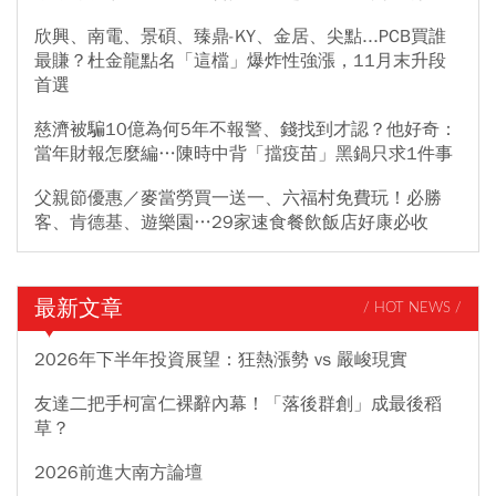
欣興、南電、景碩、臻鼎-KY、金居、尖點...PCB買誰
最賺？杜金龍點名「這檔」爆炸性強漲，11月末升段
首選
慈濟被騙10億為何5年不報警、錢找到才認？他好奇：
當年財報怎麼編…陳時中背「擋疫苗」黑鍋只求1件事
父親節優惠／麥當勞買一送一、六福村免費玩！必勝
客、肯德基、遊樂園…29家速食餐飲飯店好康必收
最新文章
/ HOT NEWS /
2026年下半年投資展望：狂熱漲勢 vs 嚴峻現實
友達二把手柯富仁裸辭內幕！「落後群創」成最後稻
草？
2026前進大南方論壇