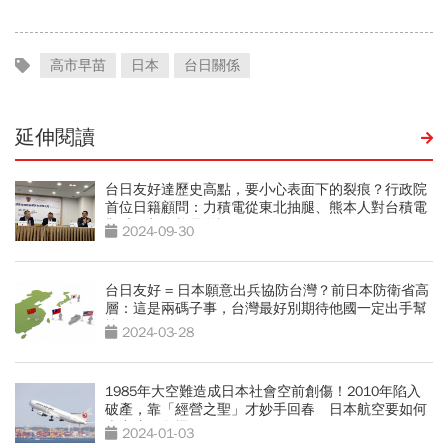
的被低估了
高市早苗
日本
台日關係
延伸閱讀
台日友好達歷史高點，要小心表面下的裂痕？行政院
首位日籍顧問：力積電從東北抽腿、熊本人對台積電
觀感，都可能是警訊
2024-09-30
台日友好 = 日本願意出兵協防台灣？前日本防衛省高
層：這是兩碼子事，台灣最好別期待他國一定出手幫
忙
2024-03-28
1985年大空難造成日本社會空前創傷！2010年陷入
破產，靠「經營之聖」才妙手回春 日本航空要如何
走出這次危機？
2024-01-03