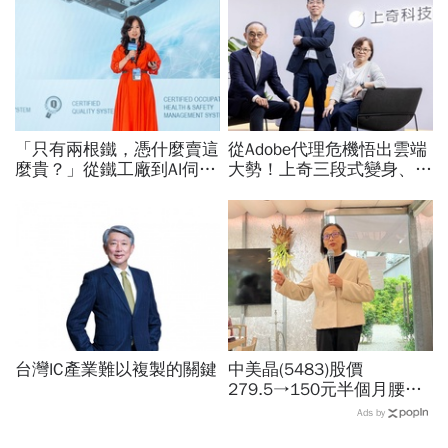
「只有兩根鐵，憑什麼賣這
從Adobe代理危機悟出雲端
麼貴？」從鐵工廠到AI伺服
大勢！上奇三段式變身、季
器滑軌霸主，川湖靠四大護
季獲利20年不敗：再來搶
城河創造超高毛利率
無人機3D列印財
台灣IC產業難以複製的關鍵
中美晶(5483)股價
279.5→150元半個月腰
斬，徐秀蘭端出Q2好成
Ads by
績、罕見抱屈自家股票：真