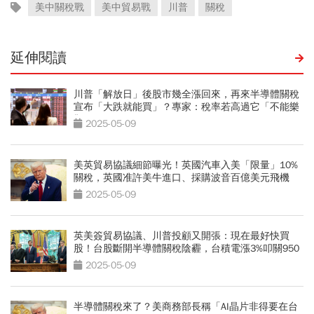
美中關稅戰
美中貿易戰
川普
關稅
延伸閱讀
川普「解放日」後股市幾全漲回來，再來半導體關稅
宣布「大跌就能買」？專家：稅率若高過它「不能樂
觀」
2025-05-09
美英貿易協議細節曝光！英國汽車入美「限量」10%
關稅，英國准許美牛進口、採購波音百億美元飛機
2025-05-09
英美簽貿易協議、川普投顧又開張：現在最好快買
股！台股斷開半導體關稅陰霾，台積電漲3%叩關950
元
2025-05-09
半導體關稅來了？美商務部長稱「AI晶片非得要在台