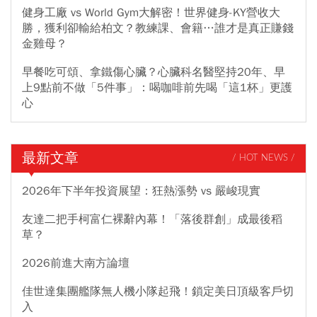
健身工廠 vs World Gym大解密！世界健身-KY營收大
勝，獲利卻輸給柏文？教練課、會籍…誰才是真正賺錢
金雞母？
早餐吃可頌、拿鐵傷心臟？心臟科名醫堅持20年、早
上9點前不做「5件事」：喝咖啡前先喝「這1杯」更護
心
最新文章
/ HOT NEWS /
2026年下半年投資展望：狂熱漲勢 vs 嚴峻現實
友達二把手柯富仁裸辭內幕！「落後群創」成最後稻
草？
2026前進大南方論壇
佳世達集團艦隊無人機小隊起飛！鎖定美日頂級客戶切
入