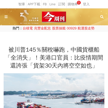
0
熱門：
台積電
兆豐金配息
股票抽籤
00929
航運股走勢
被川普145％關稅嚇跑，中國貨櫃船
「全消失」！美港口官員：比疫情期間
還誇張「貨架30天內將空空如也」