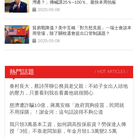
灣產？」傳喊課25％~100％、最快本周拍板
2025-05-08
貿易戰降溫？美中互稱「對方想見面」…瑞士會談本
周登場，除了關稅還會提出口管制議題？
2025-05-08
熱門話題
/ HOT ARTICLES /
眷村長大，蔡詩萍聊公務員老父親：不給子女出人頭地
的壓力，只要看到我在看書他就很開心
慈濟遭詐騙10億，蔣萬安稱「政府買夠疫苗，民間就
不用採購」！謝金河：這句話說得不夠公道
我只領3萬基本工資，如何調高投保薪資？勞保達人傳
授「3招」不靠老闆加薪，年金月領1.3萬變2.5萬