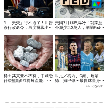
生「美寶」行不通了！川普
美國7月非農爆冷！就業意
簽行政命令，再度挑戰出生
外減少2.3萬人，削弱Fed升
公民權、打擊生育旅遊：不
息機率...金價大漲逾7%，
允許花錢買進美國的資格
創7個月來最佳單周
稀土其實並不稀有，中國憑
世足／梅西、C羅、哈蘭
什麼壟斷9成提煉產能、掐
德、姆巴佩…最貴球星身價
住川普脖子？洪財隆解析：
73億！選手排行出爐，法
Ads by
美中角力下，台灣最該擔心
國560億是墊底球隊77倍
的事