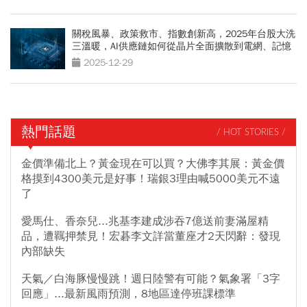
關稅風暴、政策救市、指數創新高，2025年台股大洗
三溫暖，AI供應鏈如何從晶片全面擴散到電網、記憶
體？
2025-12-29
熱門話題
/ HOT STORIES /
金價準備北上？黃金現在可以買？大佛李其展：黃金價
格摸到4300美元是好事！瑞銀3理由喊5000美元不遠
了
愛馬仕、香奈兒...兆基李建成涉吞7億送前妻滿屋精
品，遭羈押禁見！宏碁李文詳當董座才2天閃辭：發現
內部缺失
天氣／白海豚慢慢跳！週日陸警有可能？氣象署「3字
回應」...最新風雨預測，8地區達停班課標準