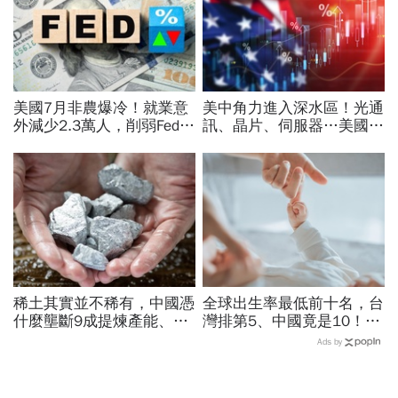
美國7月非農爆冷！就業意
美中角力進入深水區！光通
外減少2.3萬人，削弱Fed升
訊、晶片、伺服器…美國制
息機率...金價大漲逾7%，
裁加碼，謝金河示警台灣
創7個月來最佳單周
「這類人」處境危險又困難
稀土其實並不稀有，中國憑
全球出生率最低前十名，台
什麼壟斷9成提煉產能、掐
灣排第5、中國竟是10！亞
住川普脖子？洪財隆解析：
洲4國入榜「無聲危機」，
Ads by
美中角力下，台灣最該擔心
經濟壓力成天然避孕藥？
的事