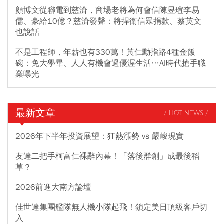
顏博文從聯電到慈濟，商場老將為何會信陳昱瑄李易
儒、豪給10億？慈濟發聲：將捍衛信眾捐款、蔡英文
也說話
不是工程師，年薪也有330萬！黃仁勳指路4種金飯
碗：免大學畢、人人有機會過優渥生活…AI時代搶手職
業曝光
最新文章
/ HOT NEWS /
2026年下半年投資展望：狂熱漲勢 vs 嚴峻現實
友達二把手柯富仁裸辭內幕！「落後群創」成最後稻
草？
2026前進大南方論壇
佳世達集團艦隊無人機小隊起飛！鎖定美日頂級客戶切
入