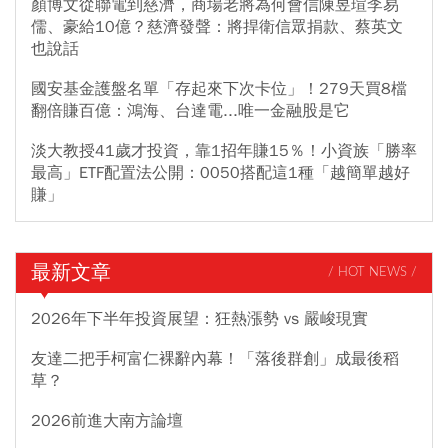
顏博文從聯電到慈濟，商場老將為何會信陳昱瑄李易
儒、豪給10億？慈濟發聲：將捍衛信眾捐款、蔡英文
也說話
國安基金護盤名單「存起來下次卡位」！279天買8檔
翻倍賺百億：鴻海、台達電...唯一金融股是它
淡大教授41歲才投資，靠1招年賺15％！小資族「勝率
最高」ETF配置法公開：0050搭配這1種「越簡單越好
賺」
最新文章
/ HOT NEWS /
2026年下半年投資展望：狂熱漲勢 vs 嚴峻現實
友達二把手柯富仁裸辭內幕！「落後群創」成最後稻
草？
2026前進大南方論壇