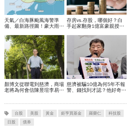
台股
美股
黃金
鉅亨買基金
羅榮仁
科技股
日股
債券