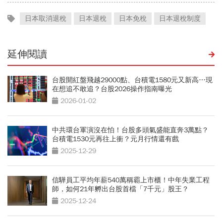
日本取消退稅
日本退稅
日本免稅
日本退稅制度
延伸閱讀
台股開紅盤飛越29000點、台積電1580元又新高…現
在想追不敢追？台股2026操作指南曝光
2026-01-02
中共環台軍演沒在怕！台股多頭氣盛能直奔3萬點？
台積電1530元再往上衝？元月行情還有戲
2025-12-29
信驊員工平均年薪540萬稱霸上市櫃！中年失業工程
師，如何21年孵出台股首檔「7千元」股王？
2025-12-24