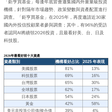
「鉅亨買基金」每逢年底皆會邀集國內外重量級投資
機構，針對隔年市場趨勢、政策變數與資產配置進行
調查。「鉅亨買基金」在2025年，再度邀請近30家
國內外投信投顧業者參與調查；其中，有96%的受訪
者認同AI將續領2026投資，且最看好美、台、日及
科技股。
2026
年最看好前十大資產
資產類別
機構看好占比
2025 年表現
美國股票
81%
13%
科技股票
69%
16%
台灣股票
65%
30%
全球股票
62%
17%
日本股票
54%
24%
黃金
42%
58%
美元非投等公司債/複合債
39%
4%