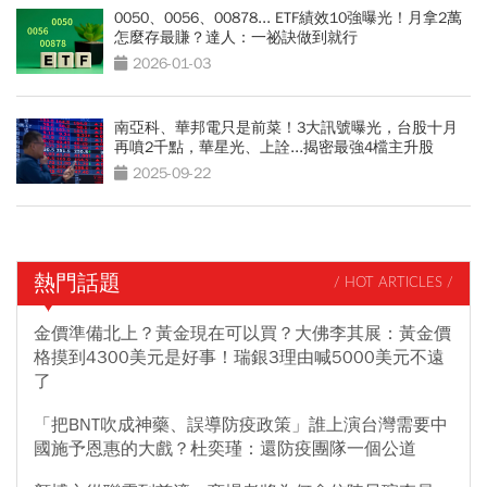
0050、0056、00878... ETF績效10強曝光！月拿2萬
怎麼存最賺？達人：一祕訣做到就行
2026-01-03
南亞科、華邦電只是前菜！3大訊號曝光，台股十月
再噴2千點，華星光、上詮...揭密最強4檔主升股
2025-09-22
熱門話題
/ HOT ARTICLES /
金價準備北上？黃金現在可以買？大佛李其展：黃金價
格摸到4300美元是好事！瑞銀3理由喊5000美元不遠
了
「把BNT吹成神藥、誤導防疫政策」誰上演台灣需要中
國施予恩惠的大戲？杜奕瑾：還防疫團隊一個公道