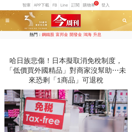
0
熱門：
鋼鐵股
富邦金
開發金
鴻海
升息
哈日族悲傷！日本擬取消免稅制度，
「低價買外國精品」對商家沒幫助…未
來恐剩「1商品」可退稅