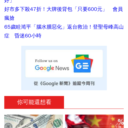
好」
好市多下殺47折！大牌後背包「只要600元」 會員
瘋搶
65歲眭澔平「腦水腫惡化」返台救治！登聖母峰高山
症 昏迷60小時
你可能還想看