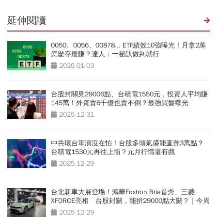
延伸閱讀
0050、0056、00878... ETF績效10強曝光！月拿2萬
怎麼存最賺？達人：一祕訣做到就行
2026-01-03
台股封關見29006點、台積電1550元，投資人平均賺
145萬！外資賣6千億也賣不倒？最強買盤曝光
2025-12-31
中共環台軍演沒在怕！台股多頭氣盛能直奔3萬點？
台積電1530元再往上衝？元月行情還有戲
2025-12-29
台北新車大展登場！鴻華Foxtron Bria首秀、三菱
XFORCE亮相 台股封關，能拚29000點大關？｜今周
重磅
2025-12-29