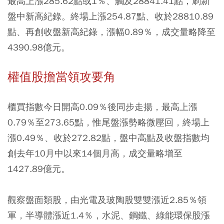
最高上漲285.62點或1％、觸及28841.41點，刷新
盤中新高紀錄。終場上漲254.87點、收於28810.89
點、再創收盤新高紀錄，漲幅0.89％，成交量略降至
4390.98億元。
權值股擔當領攻要角
櫃買指數今日開高0.09％後同步走揚，最高上漲
0.79％至273.65點，惟尾盤漲勢略微壓回，終場上
漲0.49％、收於272.82點，盤中高點及收盤指數均
創去年10月中以來14個月高，成交量略增至
1427.89億元。
觀察盤面類股，由光電及玻陶股雙雙漲近2.85％領
軍，半導體漲近1.4％，水泥、鋼鐵、綠能環保股漲