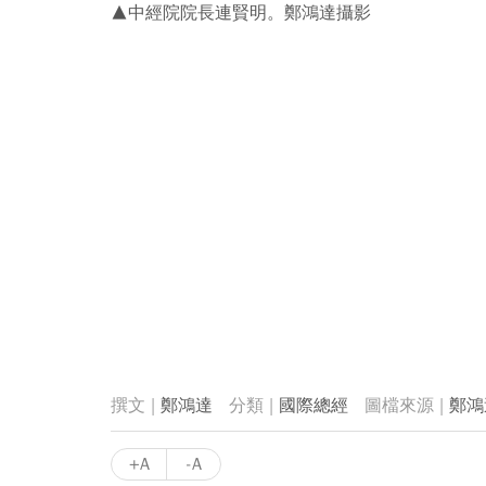
▲中經院院長連賢明。鄭鴻達攝影
鄭鴻達
國際總經
鄭鴻
+A
-A