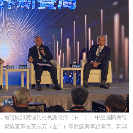
，邀請財訊雙週刊社長謝金河（右一）、中經院院長連
、貿協董事長黃志芳（左二）等對談與專題演講。鄭鴻