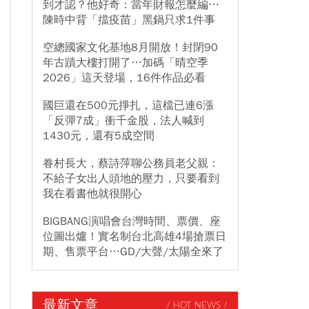
到才認？他好奇：當年財報怎麼編…
陳時中背「擋疫苗」黑鍋只求1件事
空總國家文化基地8月開放！封閉90
年古蹟大樓打開了…加碼「晴空季
2026」這天登場，16件作品必看
國巨還在500元掙扎，這檔已連6漲
「反彈7成」衝千金股，法人喊到
1430元，還有5成空間
眷村長大，蔡詩萍聊公務員老父親：
不給子女出人頭地的壓力，只要看到
我在看書他就很開心
BIGBANG演唱會台灣時間、票價、座
位圖出爐！實名制台北高雄4場搶票日
期、售票平台…GD/大聲/太陽全來了
最新文章
/ HOT NEWS /