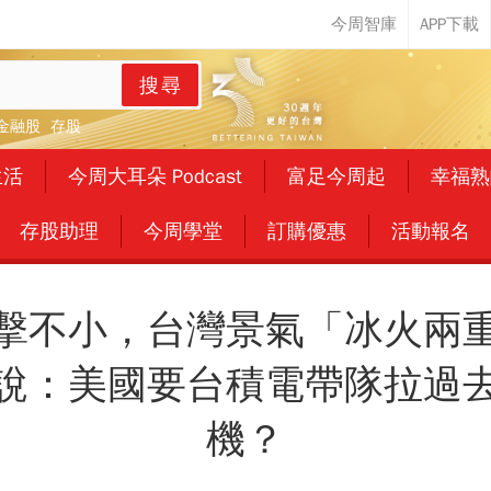
搜尋
金融股
存股
生活
今周大耳朵 Podcast
富足今周起
幸福熟
存股助理
今周學堂
訂購優惠
活動報名
擊不小，台灣景氣「冰火兩
說：美國要台積電帶隊拉過
機？