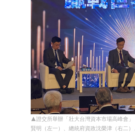
▲證交所舉辦「壯大台灣資本市場高峰會」
賢明（左一）、總統府資政沈榮津（右二）