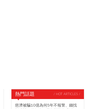
熱門話題
/ HOT ARTICLES /
慈濟被騙10億為何5年不報警、錢找