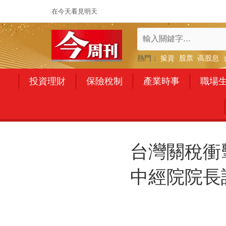
在今天看見明天
熱門：
投資
股票
高股息
投資理財
保險稅制
產業時事
職場
台灣關稅衝
中經院院長