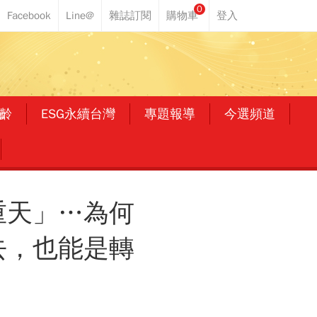
0
齡
ESG永續台灣
專題報導
今選頻道
重天」…為何
去，也能是轉