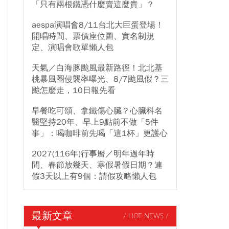
「只有兩根鐵憑什麼賣這麼貴」？
aespa演唱會8/11台北大巨蛋登場！
開唱時間、票價座位圖、實名制規
定、演唱會歌單懶人包
天氣／白海豚颱風最新路徑！北北基
桃暴風圈侵襲率曝光、8/7颱風假？三
颱怎麼走，10日報先看
早餐吃可頌、拿鐵傷心臟？心臟科名
醫堅持20年、早上9點前不做「5件
事」：喝咖啡前先喝「這1杯」更護心
2027(116年)行事曆／明年過年時
間、春節放幾天、寒假暑假日期？連
假3天以上有9個：請假攻略懶人包
最新文章
/ HOT NEWS /