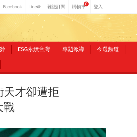
0
齡
ESG永續台灣
專題報導
今選頻道
術天才卻遭拒
大戰