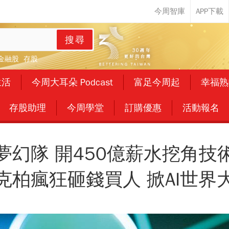
搜尋
金融股
存股
生活
今周大耳朵 Podcast
富足今周起
幸福熟
存股助理
今周學堂
訂購優惠
活動報名
夢幻隊 開450億薪水挖角技
克柏瘋狂砸錢買人 掀AI世界