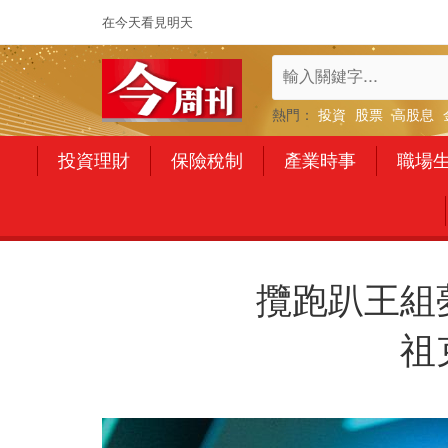
在今天看見明天
熱門：
投資
股票
高股息
投資理財
保險稅制
產業時事
職場
攬跑趴王組
祖