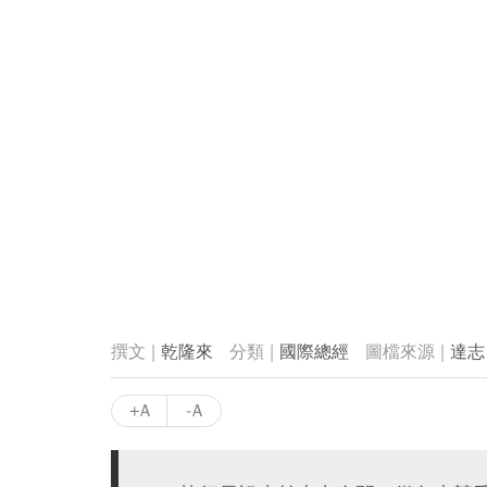
乾隆來
國際總經
達志
+A
-A