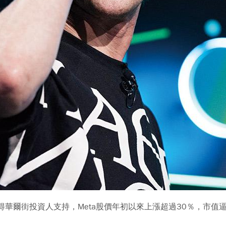
得華爾街投資人支持，Meta股價年初以來上漲超過30％，市值