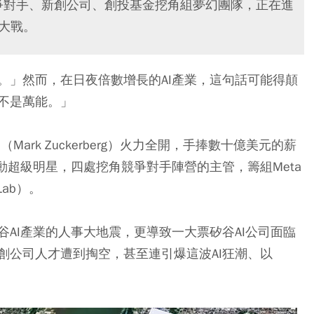
競爭對手、新創公司、創投基金挖角組夢幻團隊，正在進
大戰。
。」然而，在日夜倍數增長的AI產業，這句話可能得顛
不是萬能。」
ark Zuckerberg）火力全開，手捧數十億美元的薪
動超級明星，四處挖角競爭對手陣營的主管，籌組Meta
Lab）。
AI產業的人事大地震，更導致一大票矽谷AI公司面臨
創公司人才遭到掏空，甚至連引爆這波AI狂潮、以