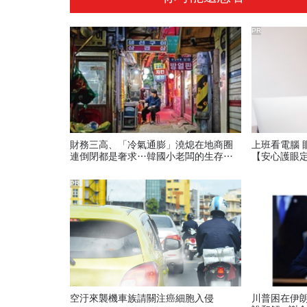
PR
財務三高、「冷氣通膨」澆熄在地商圈
上班看電腦 
連倒閉都是奢求…韓國小老闆的生存悲
【安心護眼
歌
PR
空汙來襲機車族請關注癌細胞入侵
川普困在伊