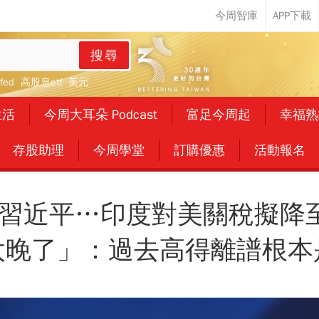
搜尋
fed
高股息etf
美元
生活
今周大耳朵 Podcast
富足今周起
幸福熟
存股助理
今周學堂
訂購優惠
活動報名
習近平…印度對美關稅擬降
太晚了」：過去高得離譜根本