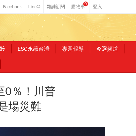
0
齡
ESG永續台灣
專題報導
今選頻道
至0％！川普
是場災難