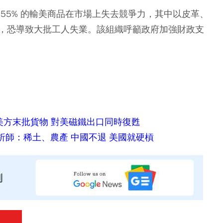
55% 的輸美商品在市場上失去競爭力，其中以皮革、
，恐導致大批工人失業。該組織呼籲政府加強財政支
美方末批貨物 對美磁鐵出口同時復甦
析師：稀土、農產 中國不退 美國就硬槓