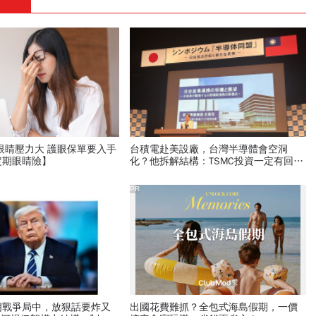
眼睛壓力大 護眼保單要入手
台積電赴美設廠，台灣半導體會空洞
定期眼睛險】
化？他拆解結構：TSMC投資一定有回收
計算，不可能為政治理由設廠
PR
朗戰爭局中，放狠話要炸又
出國花費難抓？全包式海島假期，一價