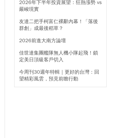
2026年下半年投資展望：狂熱漲勢 vs
嚴峻現實
友達二把手柯富仁裸辭內幕！「落後
群創」成最後稻草？
2026前進大南方論壇
佳世達集團艦隊無人機小隊起飛！鎖
定美日頂級客戶切入
今周刊30週年特輯｜更好的台灣：回
望精彩風雲，預見前瞻行動