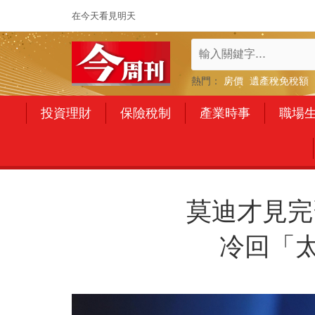
在今天看見明天
熱門：
房價
遺產稅免稅額
投資理財
保險稅制
產業時事
職場
莫迪才見完
冷回「