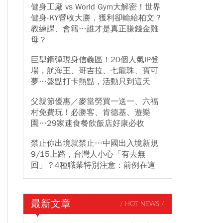
健身工廠 vs World Gym大解密！世界
健身-KY營收大勝，獲利卻輸給柏文？
教練課、會籍…誰才是真正賺錢金雞
母？
巨型鋼彈現身信義區！20個人氣IP登
場，航海王、哥吉拉、七龍珠、寶可
夢…盤點打卡熱點，活動只到這天
父親節優惠／麥當勞買一送一、六福
村免費玩！必勝客、肯德基、遊樂
園…29家速食餐飲飯店好康必收
禁止你出境就禁止…中國出入境新規
9/15上路，台灣人小心「有去無
回」？4種職業特別注意：前例在這
最新文章
/ HOT NEWS /