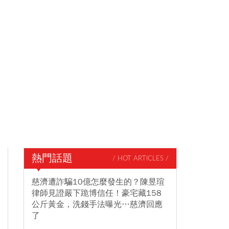
熱門話題
/ HOT ARTICLES /
慈濟遭詐騙10億怎麼發生的？陳昱瑄
律師見證嚴下跪博信任！豪宅藏158
公斤黃金，洗錢手法曝光…慈濟回應
了