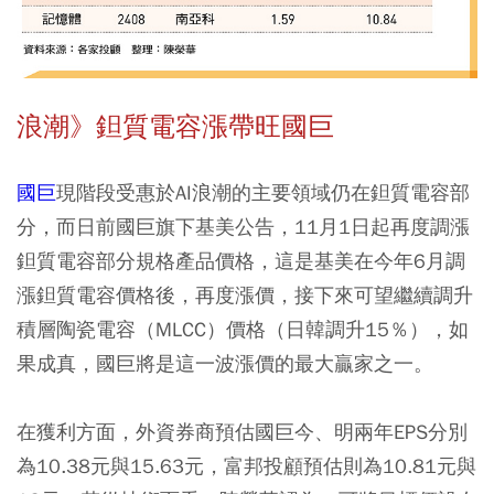
浪潮》鉭質電容漲帶旺國巨
國巨
現階段受惠於AI浪潮的主要領域仍在鉭質電容部
分，而日前國巨旗下基美公告，11月1日起再度調漲
鉭質電容部分規格產品價格，這是基美在今年6月調
漲鉭質電容價格後，再度漲價，接下來可望繼續調升
積層陶瓷電容（MLCC）價格（日韓調升15％），如
果成真，國巨將是這一波漲價的最大贏家之一。
在獲利方面，外資券商預估國巨今、明兩年EPS分別
為10.38元與15.63元，富邦投顧預估則為10.81元與