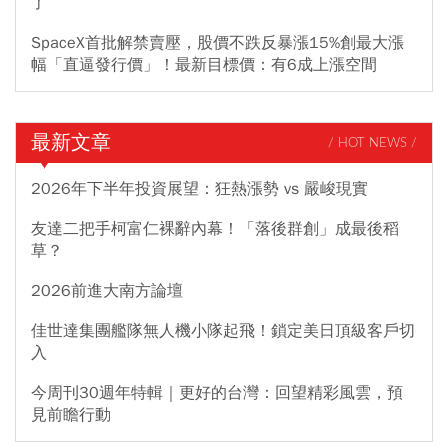
了
SpaceX首批解禁賣壓，股價不跌反暴漲15%創最大漲
幅「直逼發行價」！最新目標價：有6成上漲空間
最新文章
/ HOT NEWS /
2026年下半年投資展望：狂熱漲勢 vs 嚴峻現實
友達二把手柯富仁裸辭內幕！「落後群創」成最後稻
草？
2026前進大南方論壇
佳世達集團艦隊無人機小隊起飛！鎖定美日頂級客戶切
入
今周刊30週年特輯｜更好的台灣：回望精彩風雲，預
見前瞻行動