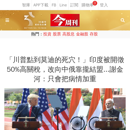
0
熱門：
投資
股票
高股息
金融股
存股
「川普點到莫迪的死穴！」印度被開徵
50%高關稅，改向中俄靠攏結盟...謝金
河：只會把病情加重