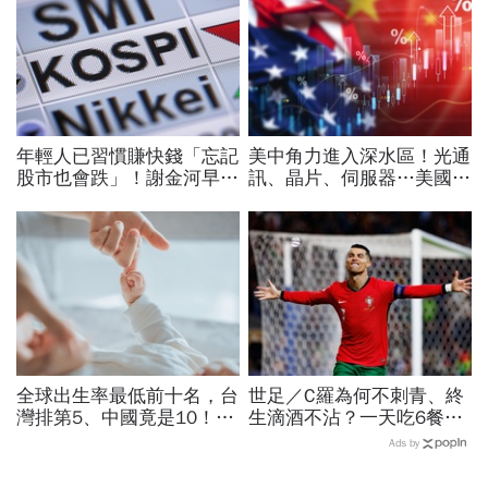
年輕人已習慣賺快錢「忘記
美中角力進入深水區！光通
股市也會跌」！謝金河早一
訊、晶片、伺服器…美國制
步示警南韓個股槓桿ETF會
裁加碼，謝金河示警台灣
出事：根本把投資人丟火坑
「這類人」處境危險又困難
全球出生率最低前十名，台
世足／C羅為何不刺青、終
灣排第5、中國竟是10！亞
生滴酒不沾？一天吃6餐體
洲4國入榜「無聲危機」，
脂率7%驚人...揭密41歲
Ads by
經濟壓力成天然避孕藥？
「零妥協」的自律哲學