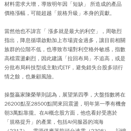
材料需求大增，導致明年因「短缺」 所造成的產品
價格漲幅，可能超越「規格升級」本身的貢獻。
當然他也不諱言「 漲多就是最大的利空」，周敬烈
指出，降息循環啟動加上市場資金過多，讓目前相關
族群的位階不低，也導致市場對利空格外敏感，指數
高檔震盪劇烈，因此建議「拉回布局」不追高，或是
分批布局科技型或主動式ETF，避免錯失台股多頭行
情之餘，也兼顧風險。
操盤贏家陳榮華則認為，展望第四季，大盤指數將在
26200點至28500點間來回震盪，明年第一季有機會
朝3萬點靠攏。在AI概念股方面，他也看好受惠於
「規格提升」的產業，包括AI伺服器的鴻海
（2317）、電源供應器龍頭台達電（2308）、 記憶