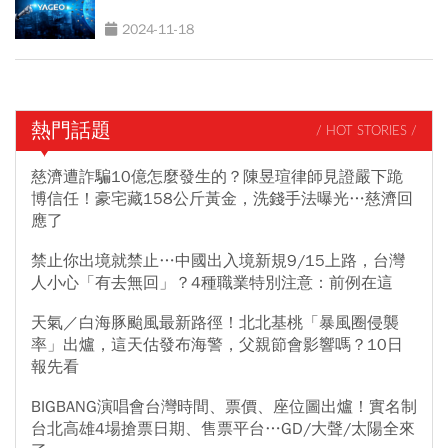
2024-11-18
熱門話題
/ HOT STORIES /
慈濟遭詐騙10億怎麼發生的？陳昱瑄律師見證嚴下跪
博信任！豪宅藏158公斤黃金，洗錢手法曝光…慈濟回
應了
禁止你出境就禁止…中國出入境新規9/15上路，台灣
人小心「有去無回」？4種職業特別注意：前例在這
天氣／白海豚颱風最新路徑！北北基桃「暴風圈侵襲
率」出爐，這天估發布海警，父親節會影響嗎？10日
報先看
BIGBANG演唱會台灣時間、票價、座位圖出爐！實名制
台北高雄4場搶票日期、售票平台…GD/大聲/太陽全來