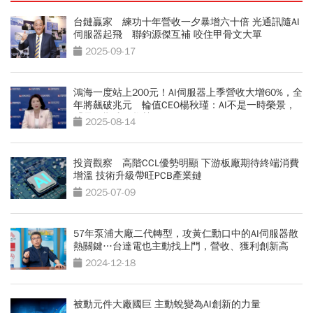
台鏈贏家 練功十年營收一夕暴增六十倍 光通訊隨AI
伺服器起飛 聯鈞源傑互補 咬住甲骨文大單
2025-09-17
鴻海一度站上200元！AI伺服器上季營收大增60%，全
年將飆破兆元 輪值CEO楊秋瑾：AI不是一時榮景，
「是長期成長趨勢」
2025-08-14
投資觀察 高階CCL優勢明顯 下游板廠期待終端消費
增溫 技術升級帶旺PCB產業鏈
2025-07-09
57年泵浦大廠二代轉型，攻黃仁勳口中的AI伺服器散
熱關鍵…台達電也主動找上門，營收、獲利創新高
2024-12-18
被動元件大廠國巨 主動蛻變為AI創新的力量