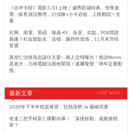
《吉伊卡哇》電影7/31上映！威秀影城特典、預售套
票…販售資訊整理，討伐棒+小卡必收、上映戲院一文
看
欣興、南電、景碩、臻鼎-KY、金居、尖點...PCB買誰
最賺？杜金龍點名「這檔」爆炸性強漲，11月末升段
首選
黃崇仁治喪張忠謀任主委…兩人交情曝光！曾說Morris
是老大：力積電能活都他幫我！遺屬發聲「明年定要配
股」
最新文章
/ HOT NEWS /
2026年下半年投資展望：狂熱漲勢 vs 嚴峻現實
友達二把手柯富仁裸辭內幕！「落後群創」成最後稻
草？