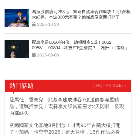
鴻海股價噴到263元，輝達自駕車合作助攻！月線6根
大紅棒、本波300元有望？他喊想像空間打開了
2025-10-29
配息率是0050的4倍、總報酬多1成！0052、
00881、00894...科技ETF怎麼買？「2條件+1策略」
息利雙賺的秘密
2025-09-09
熱門話題
/ HOT ARTICLES /
愛馬仕、香奈兒...兆基李建成涉吞7億送前妻滿屋精
品，遭羈押禁見！宏碁李文詳當董座才2天閃辭：發現
內部缺失
空總國家文化基地8月開放！封閉90年古蹟大樓打開
了…加碼「晴空季2026」這天登場，16件作品必看