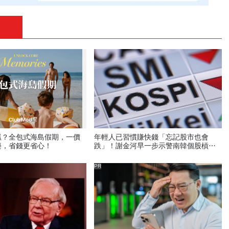
抓？全包式海島假期，一價
年輕人已習慣賺快錢「忘記股市也會
樂，省錢更省心！
跌」！謝金河早一步示警南韓個股槓桿
ETF會出事：根本把投資人丟火坑
PR