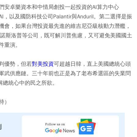
們安卓樂資本和中情局創投一起投資的AI算力中心
AI，以及國防科技公司Palantir與Anduril。第二選擇是振
機會，如果台灣投資最先進的維吉尼亞級核動力潛艦，
、諾斯洛普等公司，既可解川普焦慮，又可避免美國國土
件重演。
判優勢，但若
對美投資
可超越日韓，直上美國總統心頭
軍武供應鏈。三十年前也正是為了老布希選區的失業問
解總統心中的民之所欲。
持）