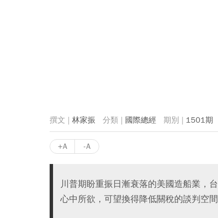
林家振
國際總經
1501期
+A
-A
川普期盼重振日漸衰落的美國造船業，台
心中所欲，可望換得降低關稅的談判空間