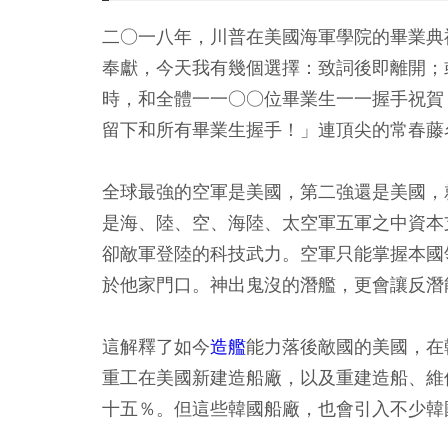
二○一八年，川普在美國海軍學院的畢業典
奉獻，今天我有幾個選擇：致詞後即離開；
時，和全體一一○○位畢業生一一握手祝賀
留下和所有畢業生握手！」連頂尖的常春藤
全球最強的空軍是美國，第二強還是美國，就
是海、陸、空、海陸、太空軍五軍之中資本
卻敵軍登陸的科技武力。空軍只能掌握本國
於他家門口。神出鬼沒的潛艦，更會讓反潛
這解釋了如今
造艦
能力落後敵國的美國，在
重工在美國新建造船廠，以及重建造船、維
十五％。但這些韓國船廠，也會引入不少韓