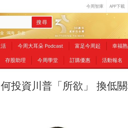
搜尋
金
鴻海
升息
生活
今周大耳朵 Podcast
富足今周起
幸福熟
存股助理
今周學堂
訂購優惠
活動報名
如何投資川普「所欲」 換低關