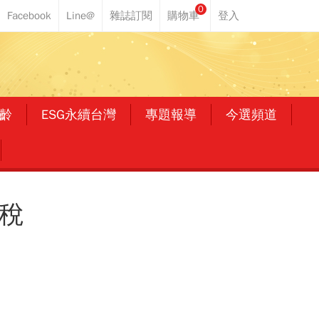
0
齡
ESG永續台灣
專題報導
今選頻道
稅