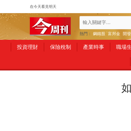
在今天看見明天
熱門：
鋼鐵股
富邦金
開發
投資理財
保險稅制
產業時事
職場