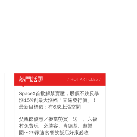
熱門話題
/ HOT ARTICLES /
SpaceX首批解禁賣壓，股價不跌反暴
漲15%創最大漲幅「直逼發行價」！
最新目標價：有6成上漲空間
父親節優惠／麥當勞買一送一、六福
村免費玩！必勝客、肯德基、遊樂
園…29家速食餐飲飯店好康必收