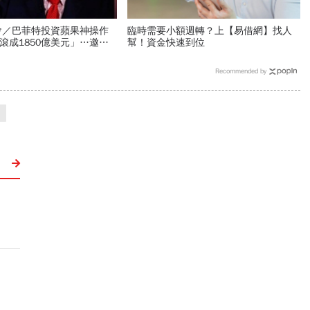
會／巴菲特投資蘋果神操作
臨時需要小額週轉？上【易借網】找人
元滾成1850億美元」…邀庫
幫！資金快速到位
掌聲
Recommended by