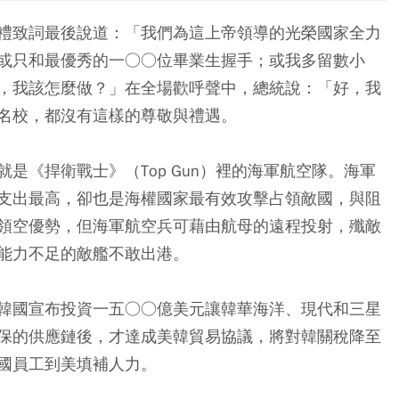
禮致詞最後說道：「我們為這上帝領導的光榮國家全力
或只和最優秀的一○○位畢業生握手；或我多留數小
，我該怎麼做？」在全場歡呼聲中，總統說：「好，我
名校，都沒有這樣的尊敬與禮遇。
是《捍衛戰士》（Top Gun）裡的海軍航空隊。海軍
支出最高，卻也是海權國家最有效攻擊占領敵國，與阻
領空優勢，但海軍航空兵可藉由航母的遠程投射，殲敵
能力不足的敵艦不敢出港。
韓國宣布投資一五○○億美元讓韓華海洋、現代和三星
保的供應鏈後，才達成美韓貿易協議，將對韓關稅降至
國員工到美填補人力。