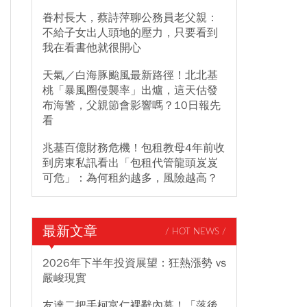
眷村長大，蔡詩萍聊公務員老父親：
不給子女出人頭地的壓力，只要看到
我在看書他就很開心
天氣／白海豚颱風最新路徑！北北基
桃「暴風圈侵襲率」出爐，這天估發
布海警，父親節會影響嗎？10日報先
看
兆基百億財務危機！包租教母4年前收
到房東私訊看出「包租代管龍頭岌岌
可危」：為何租約越多，風險越高？
最新文章
/ HOT NEWS /
2026年下半年投資展望：狂熱漲勢 vs
嚴峻現實
友達二把手柯富仁裸辭內幕！「落後