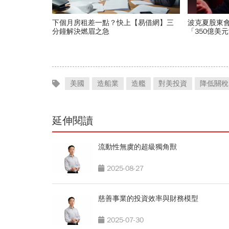
下個月房租差一點？快上【易借網】三
波克夏股東
分鐘解決燃眉之急
「350億美
克接受股東
美國
造船業
造艦
對美投資
降低關稅
延伸閱讀
流動性無虞的超級獨角獸
2025-08-27
慈善事業的投資效率與財務模型
2025-07-30