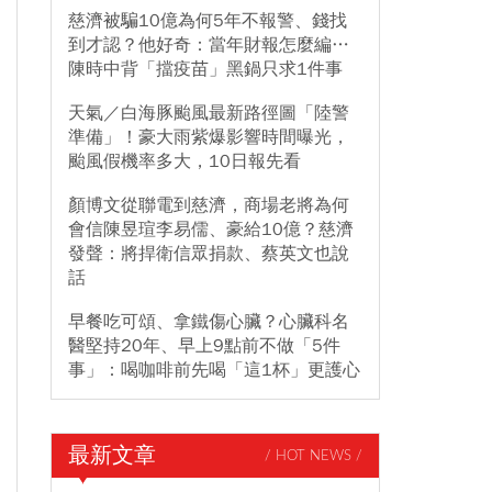
慈濟被騙10億為何5年不報警、錢找
到才認？他好奇：當年財報怎麼編…
陳時中背「擋疫苗」黑鍋只求1件事
天氣／白海豚颱風最新路徑圖「陸警
準備」！豪大雨紫爆影響時間曝光，
颱風假機率多大，10日報先看
顏博文從聯電到慈濟，商場老將為何
會信陳昱瑄李易儒、豪給10億？慈濟
發聲：將捍衛信眾捐款、蔡英文也說
話
早餐吃可頌、拿鐵傷心臟？心臟科名
醫堅持20年、早上9點前不做「5件
事」：喝咖啡前先喝「這1杯」更護心
最新文章
/ HOT NEWS /