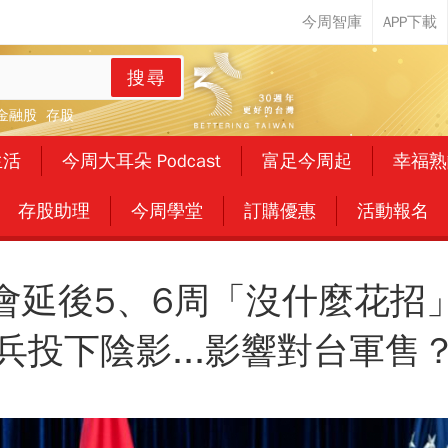
搜尋
金融股
存股
生活
今周大耳朵 Podcast
富足今周起
幸福熟
存股助理
今周學堂
訂購優惠
活動報名
會延後5、6周「沒什麼花招
兵投下陰影...影響對台軍售