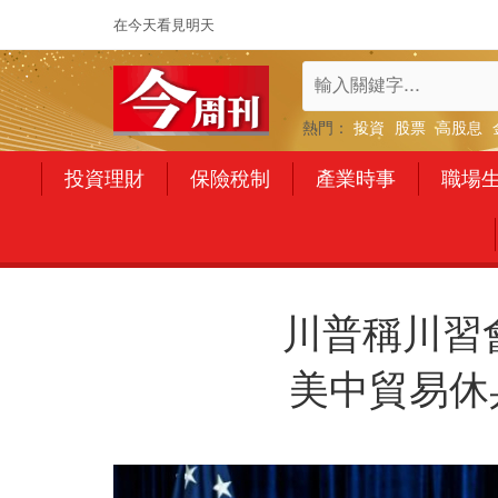
在今天看見明天
熱門：
投資
股票
高股息
投資理財
保險稅制
產業時事
職場
川普稱川習
美中貿易休