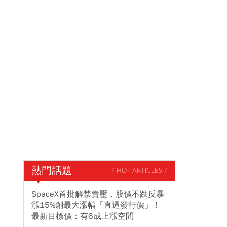
熱門話題
/ HOT ARTICLES /
SpaceX首批解禁賣壓，股價不跌反暴
漲15%創最大漲幅「直逼發行價」！
最新目標價：有6成上漲空間