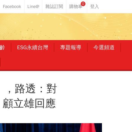
0
齡
ESG永續台灣
專題報導
今選頻道
」，路透：對
？顧立雄回應