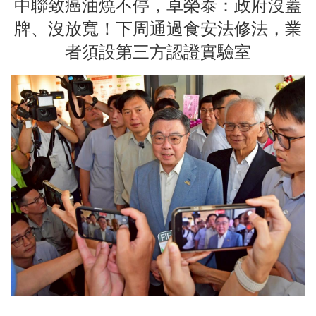
中聯致癌油燒不停，卓榮泰：政府沒蓋
牌、沒放寬！下周通過食安法修法，業
者須設第三方認證實驗室