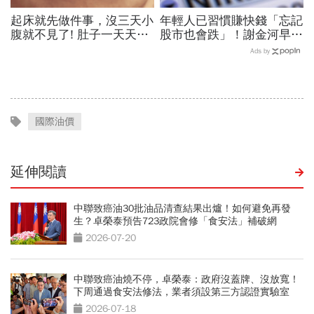
起床就先做件事，沒三天小
年輕人已習慣賺快錢「忘記
腹就不見了! 肚子一天天變
股市也會跌」！謝金河早一
小！
步示警南韓個股槓桿ETF會
Ads by
出事：根本把投資人丟火坑
國際油價
延伸閱讀
中聯致癌油30批油品清查結果出爐！如何避免再發
生？卓榮泰預告723政院會修「食安法」補破網
2026-07-20
中聯致癌油燒不停，卓榮泰：政府沒蓋牌、沒放寬！
下周通過食安法修法，業者須設第三方認證實驗室
2026-07-18