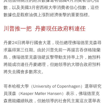
其他值得關注的經濟數據還有德國4月消費者信心指
數，以及美國3月密西根大學消費者信心指數，這些
數據也是觀察油價上漲對經濟衝擊的重要指標。
川普推一把 丹麥現任政府料連任
丹麥24日將舉行國會大選，現任總理佛瑞德里克森尋
求贏得第三任期。由於川普先前一再揚言吞併格陵蘭
島，佛瑞德里克森強硬反擊帶動支持率上升，她預料
將能成功連任丹麥總理，但她領導的大聯合政府預料
將失去國會多數席次。
哥本哈根大學（University of Copenhagen）選舉研究
員漢森（Kasper Møller Hansen）表示，佛瑞德里克
森應能繼續執政，但她領導的社會民主黨這次選舉表