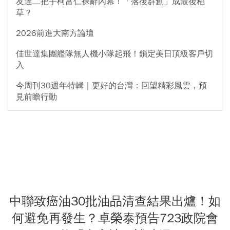
友達二把手柯富仁裸辭內幕！「落後群創」成最後稻
草？
2026前進大南方論壇
佳世達集團艦隊無人機小隊起飛！鎖定美日頂級客戶切
入
今周刊30週年特輯｜更好的台灣：回望精彩風雲，預
見前瞻行動
中聯致癌油30批油品清查結果出爐！如
何避免再發生？卓榮泰預告723政院會