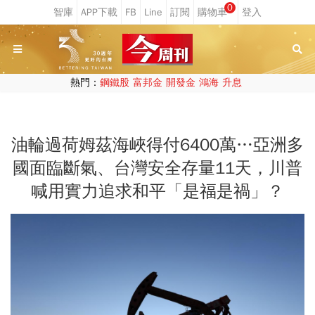
0
熱門：
鋼鐵股
富邦金
開發金
鴻海
升息
油輪過荷姆茲海峽得付6400萬…亞洲多
國面臨斷氣、台灣安全存量11天，川普
喊用實力追求和平「是福是禍」？