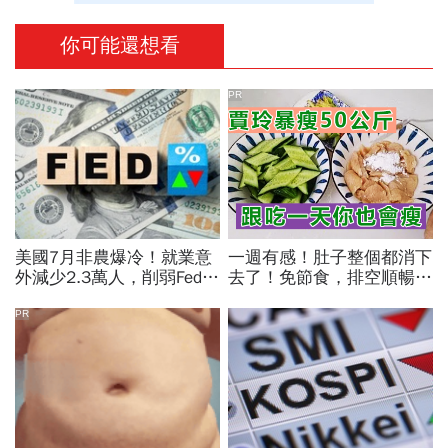
你可能還想看
PR
美國7月非農爆冷！就業意
一週有感！肚子整個都消下
外減少2.3萬人，削弱Fed升
去了！免節食，排空順暢就
息機率...金價大漲逾7%，
夠
創7個月來最佳單周
PR