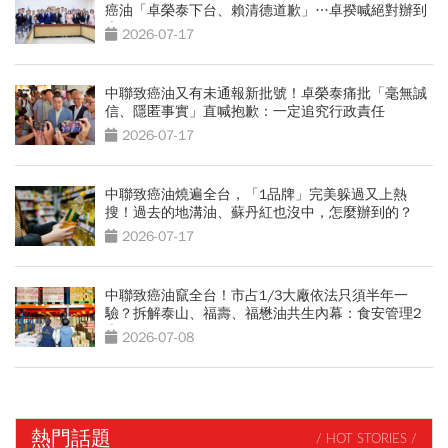
癌油「卓榮泰下台、賴清德道歉」…卓揆喊絕對辦到
底
2026-07-17
中聯致癌油又有未通報新批號！卓榮泰痛批「毫無誠
信、隱匿事實」直喊抱歉：一定追究行政責任
2026-07-17
中聯致癌油燒遍全台，「1品牌」完美躲過又上熱
搜！過去的地溝油、蘇丹紅也沒中，怎麼辦到的？
2026-07-17
中聯致癌油竄全台！市占1/3大廠依法只須半年一
驗？拆解泰山、福壽、福懋油共生內幕：食安管理2
大漏洞
2026-07-08
熱門話題
/ HOT STORIES /