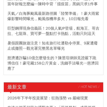
當年財報怎麼編…陳時中背「擋疫苗」黑鍋只求1件事
天氣／白海豚颱風最新路徑圖「陸警準備」！豪大雨紫
爆影響時間曝光，颱風假機率多大，10日報先看
巨型鋼彈現身信義區！20個人氣IP登場，航海王、哥吉
拉、七龍珠、寶可夢…盤點打卡熱點，活動只到這天
暑假跟團旅遊注意！知名旅行社遭勒令停業、9家遭廢
止或撤照…觀光署完整黑名單曝光
慈濟遭詐騙10億怎麼發生的？陳昱瑄律師見證嚴下跪
博信任！豪宅藏158公斤黃金，洗錢手法曝光…慈濟回
應了
最新文章
/ HOT NEWS /
2026年下半年投資展望：狂熱漲勢 vs 嚴峻現實