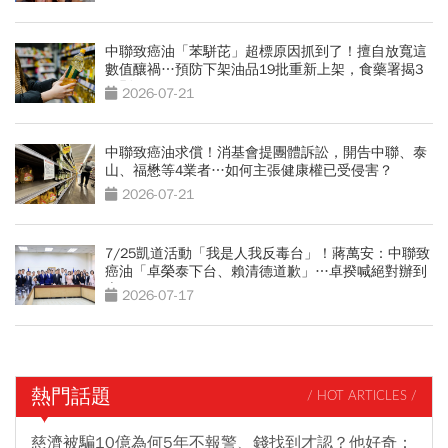
中聯致癌油「苯駢芘」超標原因抓到了！擅自放寬這
數值釀禍…預防下架油品19批重新上架，食藥署揭3
原則
2026-07-21
中聯致癌油求償！消基會提團體訴訟，開告中聯、泰
山、福懋等4業者…如何主張健康權已受侵害？
2026-07-21
7/25凱道活動「我是人我反毒台」！蔣萬安：中聯致
癌油「卓榮泰下台、賴清德道歉」…卓揆喊絕對辦到
底
2026-07-17
熱門話題
/ HOT ARTICLES /
慈濟被騙10億為何5年不報警、錢找到才認？他好奇：