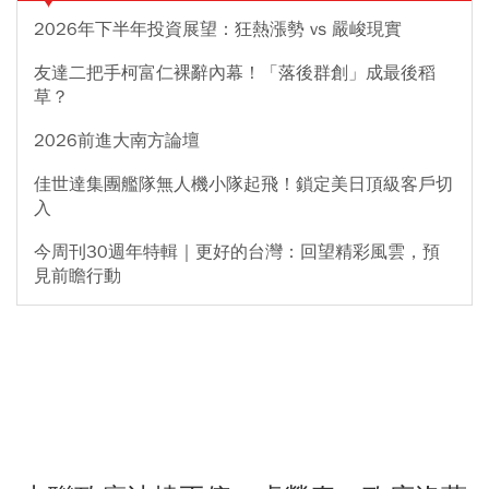
2026年下半年投資展望：狂熱漲勢 vs 嚴峻現實
友達二把手柯富仁裸辭內幕！「落後群創」成最後稻
草？
2026前進大南方論壇
佳世達集團艦隊無人機小隊起飛！鎖定美日頂級客戶切
入
今周刊30週年特輯｜更好的台灣：回望精彩風雲，預
見前瞻行動