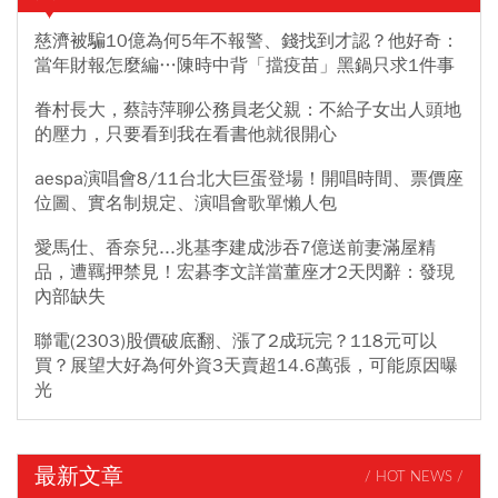
慈濟被騙10億為何5年不報警、錢找到才認？他好奇：
當年財報怎麼編…陳時中背「擋疫苗」黑鍋只求1件事
眷村長大，蔡詩萍聊公務員老父親：不給子女出人頭地
的壓力，只要看到我在看書他就很開心
aespa演唱會8/11台北大巨蛋登場！開唱時間、票價座
位圖、實名制規定、演唱會歌單懶人包
愛馬仕、香奈兒...兆基李建成涉吞7億送前妻滿屋精
品，遭羈押禁見！宏碁李文詳當董座才2天閃辭：發現
內部缺失
聯電(2303)股價破底翻、漲了2成玩完？118元可以
買？展望大好為何外資3天賣超14.6萬張，可能原因曝
光
最新文章
/ HOT NEWS /