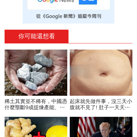
你可能還想看
PR
稀土其實並不稀有，中國憑
起床就先做件事，沒三天小
什麼壟斷9成提煉產能、掐
腹就不見了! 肚子一天天變
住川普脖子？洪財隆解析：
小！
美中角力下，台灣最該擔心
PR
的事