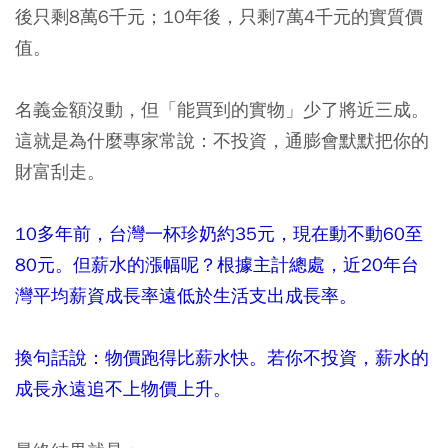
後只剩8萬6千元；10年後，只剩7萬4千元的實質價
值。
名義金額沒動，但「能買到的實物」少了將近三成。
這就是為什麼專家常說：不投資，通膨會默默把你的
財富刮走。
10
多年前，台灣一杯珍奶約
35
元，現在動不動
60
至
80
元。但薪水的漲幅呢？根據主計總處，近
20
年台
灣平均薪資成長率遠低於生活支出成長率。
換句話說：物價跑得比薪水快。若你不投資，薪水的
成長永遠追不上物價上升。