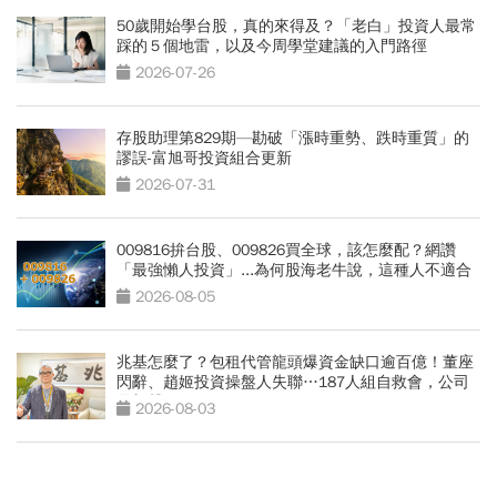
50歲開始學台股，真的來得及？「老白」投資人最常
踩的５個地雷，以及今周學堂建議的入門路徑
2026-07-26
存股助理第829期—勘破「漲時重勢、跌時重質」的
謬誤-富旭哥投資組合更新
2026-07-31
009816拚台股、009826買全球，該怎麼配？網讚
「最強懶人投資」...為何股海老牛說，這種人不適合
買？
2026-08-05
兆基怎麼了？包租代管龍頭爆資金缺口逾百億！董座
閃辭、趙姬投資操盤人失聯…187人組自救會，公司
最新聲明
2026-08-03