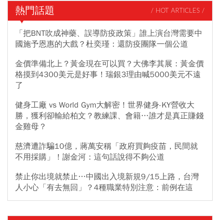
熱門話題
/ HOT ARTICLES /
「把BNT吹成神藥、誤導防疫政策」誰上演台灣需要中
國施予恩惠的大戲？杜奕瑾：還防疫團隊一個公道
金價準備北上？黃金現在可以買？大佛李其展：黃金價
格摸到4300美元是好事！瑞銀3理由喊5000美元不遠
了
健身工廠 vs World Gym大解密！世界健身-KY營收大
勝，獲利卻輸給柏文？教練課、會籍…誰才是真正賺錢
金雞母？
慈濟遭詐騙10億，蔣萬安稱「政府買夠疫苗，民間就
不用採購」！謝金河：這句話說得不夠公道
禁止你出境就禁止…中國出入境新規9/15上路，台灣
人小心「有去無回」？4種職業特別注意：前例在這