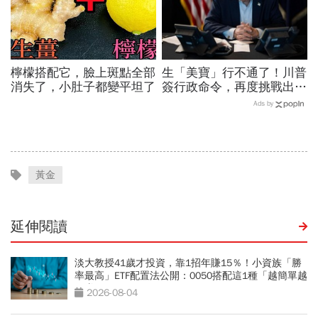
檸檬搭配它，臉上斑點全部
生「美寶」行不通了！川普
消失了，小肚子都變平坦了
簽行政命令，再度挑戰出生
公民權、打擊生育旅遊：不
Ads by
允許花錢買進美國的資格
黃金
延伸閱讀
淡大教授41歲才投資，靠1招年賺15％！小資族「勝
率最高」ETF配置法公開：0050搭配這1種「越簡單越
好賺」
2026-08-04