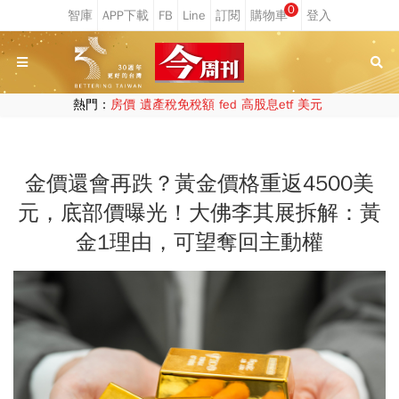
0
熱門：
房價
遺產稅免稅額
fed
高股息etf
美元
金價還會再跌？黃金價格重返4500美
元，底部價曝光！大佛李其展拆解：黃
金1理由，可望奪回主動權