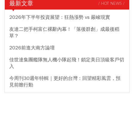
最新文章
/ HOT NEWS /
2026年下半年投資展望：狂熱漲勢 vs 嚴峻現實
友達二把手柯富仁裸辭內幕！「落後群創」成最後稻
草？
2026前進大南方論壇
佳世達集團艦隊無人機小隊起飛！鎖定美日頂級客戶切
入
今周刊30週年特輯｜更好的台灣：回望精彩風雲，預
見前瞻行動