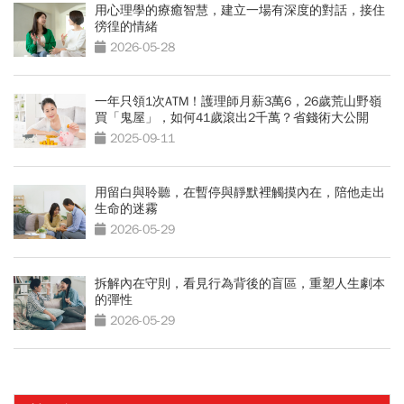
用心理學的療癒智慧，建立一場有深度的對話，接住
徬徨的情緒
2026-05-28
一年只領1次ATM！護理師月薪3萬6，26歲荒山野嶺
買「鬼屋」，如何41歲滾出2千萬？省錢術大公開
2025-09-11
用留白與聆聽，在暫停與靜默裡觸摸內在，陪他走出
生命的迷霧
2026-05-29
拆解內在守則，看見行為背後的盲區，重塑人生劇本
的彈性
2026-05-29