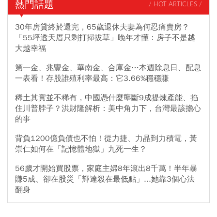
熱門話題
/ HOT ARTICLES /
30年房貸終於還完，65歲退休夫妻為何忍痛賣房？
「55坪透天厝只剩打掃拔草」晚年才懂：房子不是越
大越幸福
第一金、兆豐金、華南金、合庫金…本週除息日、配息
一表看！存股誰殖利率最高：它3.66%穩穩賺
稀土其實並不稀有，中國憑什麼壟斷9成提煉產能、掐
住川普脖子？洪財隆解析：美中角力下，台灣最該擔心
的事
背負1200億負債也不怕！從力捷、力晶到力積電，黃
崇仁如何在「記憶體地獄」九死一生？
56歲才開始買股票，家庭主婦8年滾出8千萬！半年暴
賺5成、卻在股災「輝達殺在最低點」...她靠3個心法
翻身