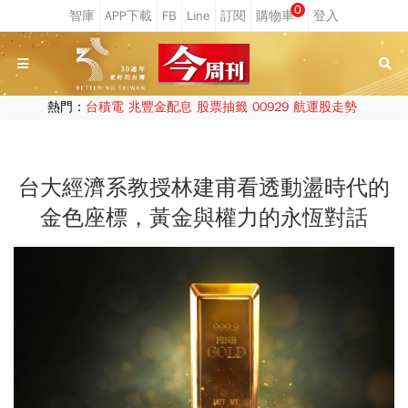
0
熱門：
台積電
兆豐金配息
股票抽籤
00929
航運股走勢
台大經濟系教授林建甫看透動盪時代的
金色座標，黃金與權力的永恆對話