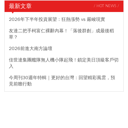
最新文章
/ HOT NEWS /
2026年下半年投資展望：狂熱漲勢 vs 嚴峻現實
友達二把手柯富仁裸辭內幕！「落後群創」成最後稻
草？
2026前進大南方論壇
佳世達集團艦隊無人機小隊起飛！鎖定美日頂級客戶切
入
今周刊30週年特輯｜更好的台灣：回望精彩風雲，預
見前瞻行動