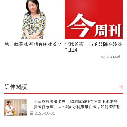
第二就業冰河期有多冰冷？
全球首家上市的妓院在澳洲
P.114
Ads by
延伸閱讀
「帶這些垃圾滾出去」30歲購物狂向父親下跪求饒
「賣萬件家當」...正職薪水從未破百萬，如何33歲財
務自由？
2025-10-01