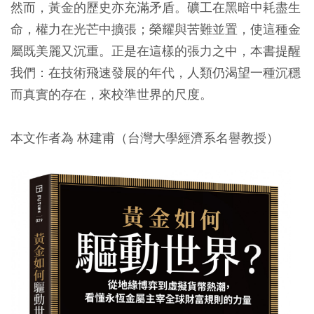
然而，黃金的歷史亦充滿矛盾。礦工在黑暗中耗盡生
命，權力在光芒中擴張；榮耀與苦難並置，使這種金
屬既美麗又沉重。正是在這樣的張力之中，本書提醒
我們：在技術飛速發展的年代，人類仍渴望一種沉穩
而真實的存在，來校準世界的尺度。
本文作者為 林建甫（台灣大學經濟系名譽教授）