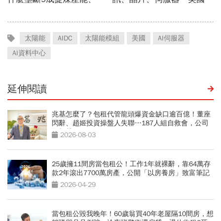
太陽能
AIDC
太陽能模組
美國
AI伺服器
AI資料中心
延伸閱讀
兆基怎麼了？包租代管龍頭爆資金缺口逾百億！董座
閃辭、趙姬投資操盤人失聯…187人組自救會，公司
最新聲明
2026-08-03
25歲擁11間房當包租公！工作1年就裸辭，靠64萬存
款2年滾出7700萬房產，公開「以房養房」致富筆記
2026-04-29
當包租公毀我晚年！60歲翁買40年老屋隔10間房，想