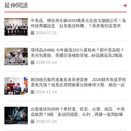
延伸閱讀
中美晶、聯合再生砸4000萬美元合資太陽能公司！為
何徐秀蘭說是「赴美最佳時機」？原來看到這需求
2026-07-21
環球晶(6488) 今年飆漲250％還有肉？那中美晶呢？
美光包產能、美國百億補助背後...矽晶圓追高2風險
2026-07-14
賴清德召集民進黨各派系便當會 2026縣市長提早初
選有共識？他竟在席間偷看台韓棒球大戰 賴也一起
同歡
2024-11-14
台股會跌到何時？華邦電、旺宏、台塑、南亞、中美
晶能買？8檔「多頭回檔股」出列，再賺一波買點曝
光
2026-07-24