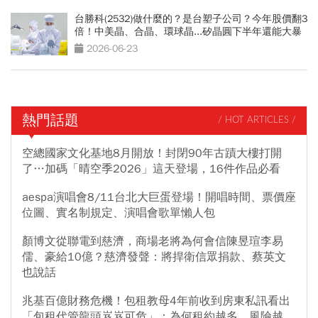
台勝科(2532)做什麼的？是台塑子公司？今年股價翻3
倍！中美晶、合晶、環球晶...矽晶圓下半年還能大暴
漲？
2026-06-23
熱門話題
/ HOT ARTICLES /
空總國家文化基地8月開放！封閉90年古蹟大樓打開
了…加碼「晴空季2026」這天登場，16件作品必看
aespa演唱會8/11台北大巨蛋登場！開唱時間、票價座
位圖、實名制規定、演唱會歌單懶人包
顏博文從聯電到慈濟，商場老將為何會信陳昱瑄李易
儒、豪給10億？慈濟發聲：將捍衛信眾捐款、蔡英文
也說話
兆基百億財務危機！包租教母4年前收到房東私訊看出
「包租代管龍頭岌岌可危」：為何租約越多，風險越