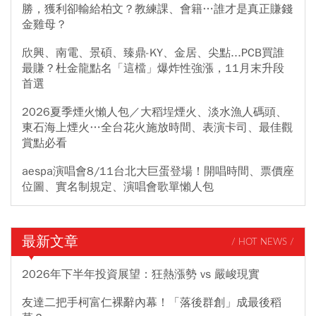
勝，獲利卻輸給柏文？教練課、會籍…誰才是真正賺錢
金雞母？
欣興、南電、景碩、臻鼎-KY、金居、尖點...PCB買誰
最賺？杜金龍點名「這檔」爆炸性強漲，11月末升段
首選
2026夏季煙火懶人包／大稻埕煙火、淡水漁人碼頭、
東石海上煙火…全台花火施放時間、表演卡司、最佳觀
賞點必看
aespa演唱會8/11台北大巨蛋登場！開唱時間、票價座
位圖、實名制規定、演唱會歌單懶人包
最新文章
/ HOT NEWS /
2026年下半年投資展望：狂熱漲勢 vs 嚴峻現實
友達二把手柯富仁裸辭內幕！「落後群創」成最後稻