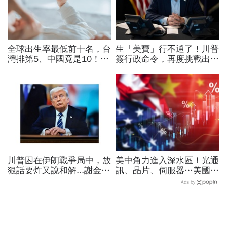
全球出生率最低前十名，台
生「美寶」行不通了！川普
灣排第5、中國竟是10！亞
簽行政命令，再度挑戰出生
洲4國入榜「無聲危機」，
公民權、打擊生育旅遊：不
經濟壓力成天然避孕藥？
允許花錢買進美國的資格
川普困在伊朗戰爭局中，放
美中角力進入深水區！光通
狠話要炸又說和解...謝金河
訊、晶片、伺服器…美國制
揭伊朗權力結構：制度決定
裁加碼，謝金河示警台灣
Ads by
一個國家的未來
「這類人」處境危險又困難