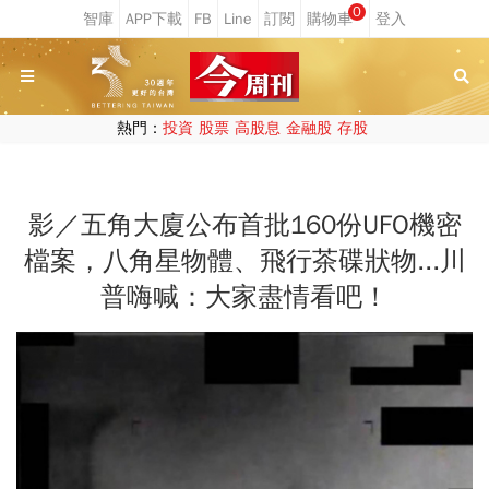
0
熱門：
投資
股票
高股息
金融股
存股
影／五角大廈公布首批160份UFO機密
檔案，八角星物體、飛行茶碟狀物...川
普嗨喊：大家盡情看吧！