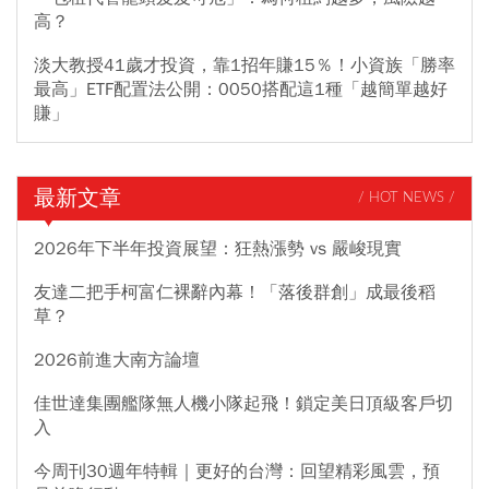
高？
淡大教授41歲才投資，靠1招年賺15％！小資族「勝率
最高」ETF配置法公開：0050搭配這1種「越簡單越好
賺」
最新文章
/ HOT NEWS /
2026年下半年投資展望：狂熱漲勢 vs 嚴峻現實
友達二把手柯富仁裸辭內幕！「落後群創」成最後稻
草？
2026前進大南方論壇
佳世達集團艦隊無人機小隊起飛！鎖定美日頂級客戶切
入
今周刊30週年特輯｜更好的台灣：回望精彩風雲，預