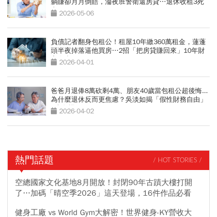
躺賺卻月月倒賠，淪夜班警衛還房貸…退休收租3死
穴
2026-05-06
負債記者翻身包租公！租屋10年繳360萬租金，蓮蓬
頭半夜掉落逼他買房…2招「把房貸賺回來」10年財
富自由
2026-04-01
爸爸月退俸8萬砍剩4萬、朋友40歲當包租公超後悔...
為什麼退休反而更焦慮？吳淡如揭「假性財務自由」
5大危機
2026-04-02
熱門話題
/ HOT STORIES /
空總國家文化基地8月開放！封閉90年古蹟大樓打開
了…加碼「晴空季2026」這天登場，16件作品必看
健身工廠 vs World Gym大解密！世界健身-KY營收大