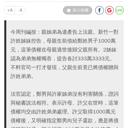
+A
-A
加入收藏
今周刊編按：親姊弟為遺產告上法庭。新竹一對
許姓姊妹控告，母親生前借給鄭姓男子1000萬
元，這筆債權在母親過世後歸父親所有。2姊妹
認為弟弟無權獨吞，提告各討333萬3333元。
不料官司一打才發現，父親生前竟已將債權贈與
許姓弟弟。
法官認定，鄭男與許家姊弟沒有利害關係，證詞
與秘書說法相符。表示許母、許父在世時，這筆
債權均交由許姓弟弟處理。許父取得1000萬元
債權後，又明確指定鄭男向兒子還款，應是將債