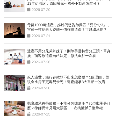
13年仍敗訴，原因曝光…國外不動產怎麼分？
2026-07-20
母留1000萬遺產，姊姊們怒告弟獨吞「要分1/3」，
官司一打結果大逆轉…債權算遺產？可以繼承嗎？
2026-07-21
遺產不用分兄弟姊妹了！刪除手足特留分三讀：單身
族、頂客族遺產自己決定，修法重點一次看
2026-07-28
親人過世，銀行存款領不出來怎麼辦？1個理由，留
現金比房子更容易卡死！遺產繼承3大重點一次看
2026-07-30
拋棄繼承爸爸債務＝不能分阿嬤遺產？代位繼承是什
麼？律師揭常見兩大誤區...一次搞懂孫子繼承權
2026-07-15