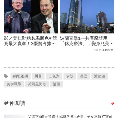
影／黃仁勳點名馬斯克AI競
波蘭直擊1—共產廢墟用
賽最大贏家！3優勢占據重
「休克療法」，變身兆美元
要位置…SpaceX全用輝達
經濟體！「野牛瀕死」如何
Ads by
晶片，AMD蘇姿丰回應了
花30年重新養活餵壯
納坦雅胡
川普
以色列
伊朗
美國
濃縮鈾
美伊戰爭
荷姆茲海峽
油價
延伸閱讀
父留下4億元遺產！媽媽先拿1.6億，子女不服打官司