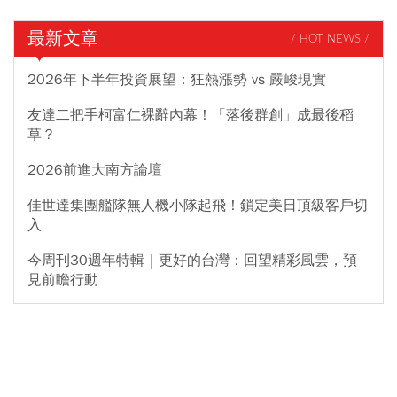
最新文章
/ HOT NEWS /
2026年下半年投資展望：狂熱漲勢 vs 嚴峻現實
友達二把手柯富仁裸辭內幕！「落後群創」成最後稻
草？
2026前進大南方論壇
佳世達集團艦隊無人機小隊起飛！鎖定美日頂級客戶切
入
今周刊30週年特輯｜更好的台灣：回望精彩風雲，預
見前瞻行動