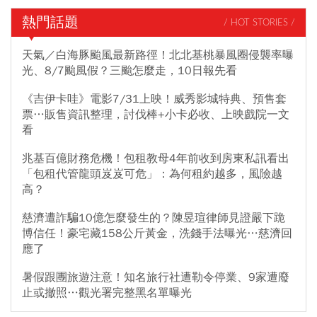
熱門話題
/ HOT STORIES /
天氣／白海豚颱風最新路徑！北北基桃暴風圈侵襲率曝
光、8/7颱風假？三颱怎麼走，10日報先看
《吉伊卡哇》電影7/31上映！威秀影城特典、預售套
票…販售資訊整理，討伐棒+小卡必收、上映戲院一文
看
兆基百億財務危機！包租教母4年前收到房東私訊看出
「包租代管龍頭岌岌可危」：為何租約越多，風險越
高？
慈濟遭詐騙10億怎麼發生的？陳昱瑄律師見證嚴下跪
博信任！豪宅藏158公斤黃金，洗錢手法曝光…慈濟回
應了
暑假跟團旅遊注意！知名旅行社遭勒令停業、9家遭廢
止或撤照…觀光署完整黑名單曝光