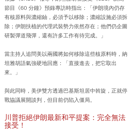
節目《60 分鐘》預錄專訪時指出：「伊朗境內仍存
有核原料與濃縮鈾，必須予以移除；濃縮設施必須拆
除；伊朗扶植的代理武裝勢力依然存在；他們仍企圖
研製彈道飛彈，還有許多工作有待完成。」
當主持人追問美以兩國將如何移除這些核原料時，納
坦雅胡語氣強硬地回應：「直接進去，把它取出
來。」
與此同時，美伊雙方透過巴基斯坦居中斡旋，正就停
戰協議展開談判，但目前仍陷入僵局。
川普拒絕伊朗最新和平提案：完全無法
接受！