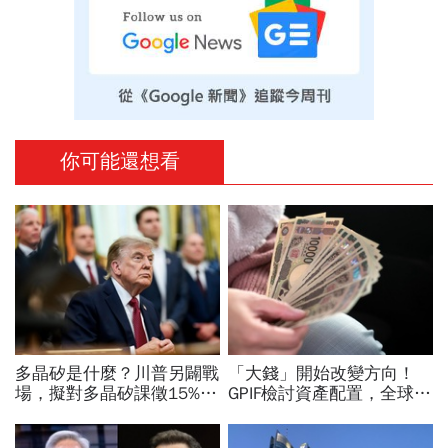
你可能還想看
多晶矽是什麼？川普另闢戰
「大錢」開始改變方向！
場，擬對多晶矽課徵15%關
GPIF檢討資產配置，全球資
稅…劍指中國？晶片與太陽
金流向恐迎重大變局
能產業都離不開它