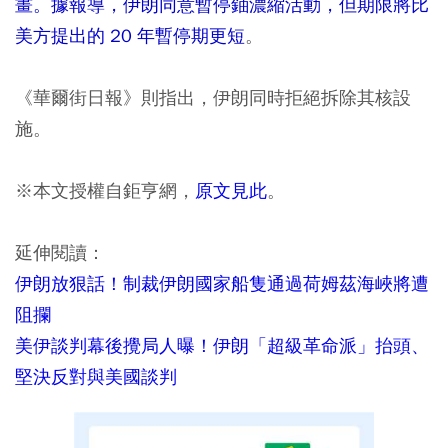
畫。據報導，伊朗同意暫停鈾濃縮活動，但期限將比
美方提出的 20 年暫停期更短
。
《華爾街日報》則指出，伊朗同時拒絕拆除其核設
施。
※本文授權自鉅亨網，
原文見此
。
延伸閱讀：
伊朗放狠話！制裁伊朗國家船隻通過荷姆茲海峽將遭
阻攔
美伊談判幕後攪局人曝！伊朗「超級革命派」抬頭、
堅決反對與美國談判