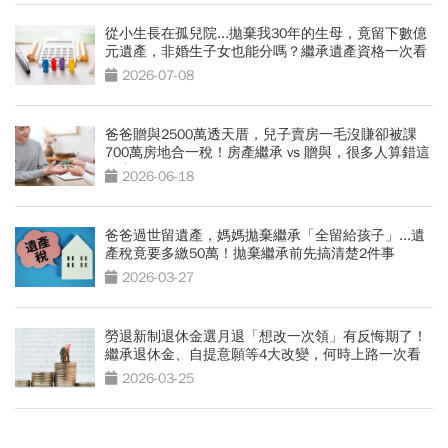
從小生長在孤兒院...拋棄我30年的生母，竟留下數億
元遺產，非婚生子女也能分嗎？繼承遺產資格一次看
2026-07-08
爸爸贈與2500萬透天厝，兒子賣房一毛沒賺卻被課
700萬房地合一稅！房產繼承 vs 贈與，很多人算錯這
件事
2026-06-18
爸爸過世留遺產，媽媽拋棄繼承「全留給孩子」...遺
產稅竟要多繳50萬！拋棄繼承前先搞清楚2件事
2026-03-27
勞退新制退休金選月退「想改一次領」有反悔期了！
繼承退休金、自提意願等4大改變，何時上路一次看
2026-03-25