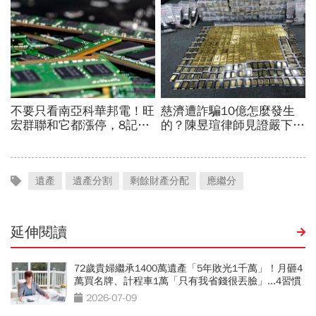
遺產
遺產分割
剩餘財產分配
應繼分
延伸閱讀
72歲貴婦繼承1400萬遺產「5年敗光1千萬」！月砸4
萬買名牌、計程車1萬「只有我省錢很丟臉」...4習慣
拖垮晚年
2026-07-09