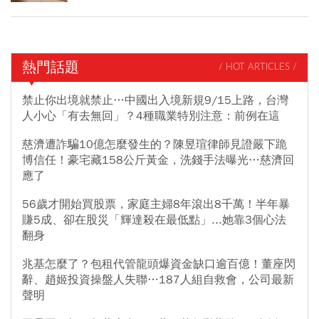
熱門話題
/ HOT ARTICLES /
禁止你出境就禁止…中國出入境新規9/15上路，台灣
人小心「有去無回」？4種職業特別注意：前例在這
慈濟遭詐騙10億怎麼發生的？陳昱瑄律師見證嚴下跪
博信任！豪宅藏158公斤黃金，洗錢手法曝光…慈濟回
應了
56歲才開始買股票，家庭主婦8年滾出8千萬！半年暴
賺5成、卻在股災「輝達殺在最低點」...她靠3個心法
翻身
兆基怎麼了？包租代管龍頭爆資金缺口逾百億！董座閃
辭、趙姬投資操盤人失聯…187人組自救會，公司最新
聲明