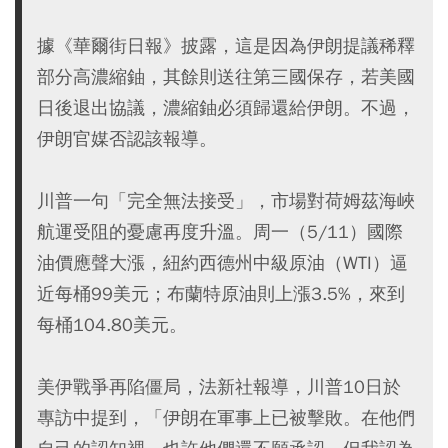
據《華爾街日報》披露，這是因為伊朗提議稀釋
部分高濃縮鈾，其餘則送往第三國保存，若美國
日後退出協議，濃縮鈾必須歸還給伊朗。不過，
伊朗官媒否認該報導。
川普一句「完全無法接受」，市場對荷姆茲海峽
航運受阻的憂慮再度升溫。周一（5/11）國際
油價應聲大漲，紐約西德州中級原油（WTI）逼
近每桶99美元；布蘭特原油則上漲3.5%，來到
每桶104.80美元。
美伊戰爭再陷僵局，法新社報導，川普10日於
專訪中提到，「伊朗在軍事上已被擊敗。在他們