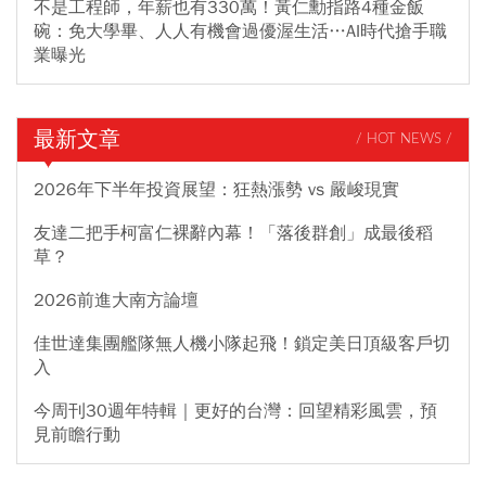
不是工程師，年薪也有330萬！黃仁勳指路4種金飯
碗：免大學畢、人人有機會過優渥生活…AI時代搶手職
業曝光
最新文章
/ HOT NEWS /
2026年下半年投資展望：狂熱漲勢 vs 嚴峻現實
友達二把手柯富仁裸辭內幕！「落後群創」成最後稻
草？
2026前進大南方論壇
佳世達集團艦隊無人機小隊起飛！鎖定美日頂級客戶切
入
今周刊30週年特輯｜更好的台灣：回望精彩風雲，預
見前瞻行動