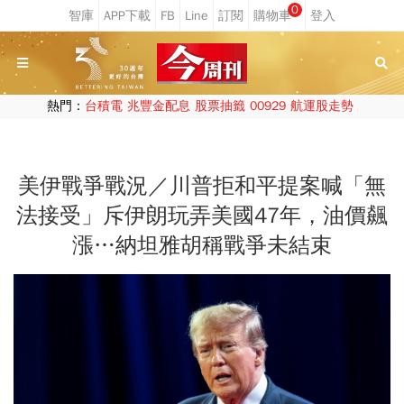
0
熱門：
台積電
兆豐金配息
股票抽籤
00929
航運股走勢
美伊戰爭戰況／川普拒和平提案喊「無
法接受」斥伊朗玩弄美國47年，油價飆
漲…納坦雅胡稱戰爭未結束