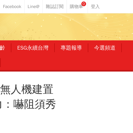
0
齡
ESG永續台灣
專題報導
今選頻道
、無人機建置
力：嚇阻須秀