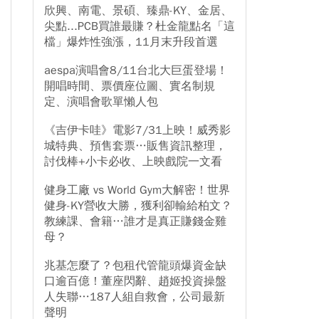
欣興、南電、景碩、臻鼎-KY、金居、
尖點...PCB買誰最賺？杜金龍點名「這
檔」爆炸性強漲，11月末升段首選
aespa演唱會8/11台北大巨蛋登場！
開唱時間、票價座位圖、實名制規
定、演唱會歌單懶人包
《吉伊卡哇》電影7/31上映！威秀影
城特典、預售套票…販售資訊整理，
討伐棒+小卡必收、上映戲院一文看
健身工廠 vs World Gym大解密！世界
健身-KY營收大勝，獲利卻輸給柏文？
教練課、會籍…誰才是真正賺錢金雞
母？
兆基怎麼了？包租代管龍頭爆資金缺
口逾百億！董座閃辭、趙姬投資操盤
人失聯…187人組自救會，公司最新
聲明