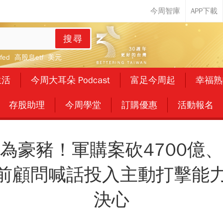
搜尋
fed
高股息etf
美元
生活
今周大耳朵 Podcast
富足今周起
幸福熟
存股助理
今周學堂
訂購優惠
活動報名
為豪豬！軍購案砍4700億
川普前顧問喊話投入主動打擊能
決心