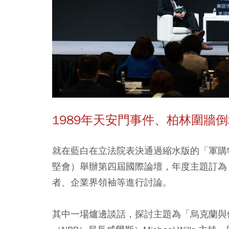
1989年天安門事件、柏林圍牆
就在藍白在立法院表決通過縮水版的「軍購特
堅會）舉辦第四屆國際論壇，年度主題訂為
者、企業界領袖等進行討論。
其中一場爐邊談話，探討主題為「烏克蘭與