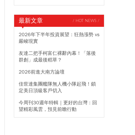
最新文章
/ HOT NEWS /
2026年下半年投資展望：狂熱漲勢 vs
嚴峻現實
友達二把手柯富仁裸辭內幕！「落後
群創」成最後稻草？
2026前進大南方論壇
佳世達集團艦隊無人機小隊起飛！鎖
定美日頂級客戶切入
今周刊30週年特輯｜更好的台灣：回
望精彩風雲，預見前瞻行動