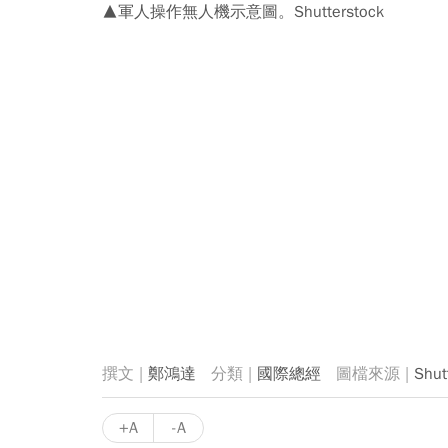
▲軍人操作無人機示意圖。Shutterstock
鄭鴻達
國際總經
Shu
+A
-A