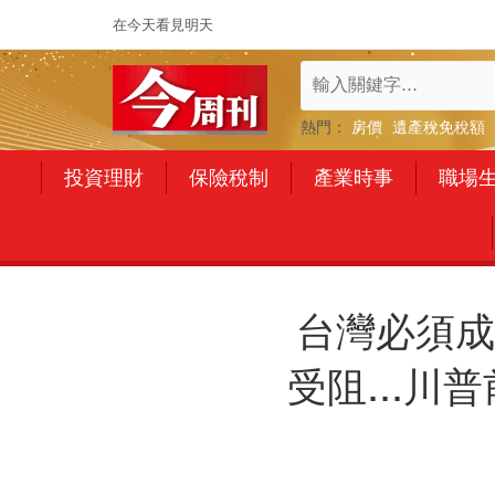
在今天看見明天
熱門：
房價
遺產稅免稅額
投資理財
保險稅制
產業時事
職場
台灣必須成
受阻...