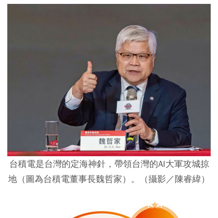
台積電是台灣的定海神針，帶領台灣的AI大軍攻城掠
地（圖為台積電董事長魏哲家）。（攝影／陳睿緯）