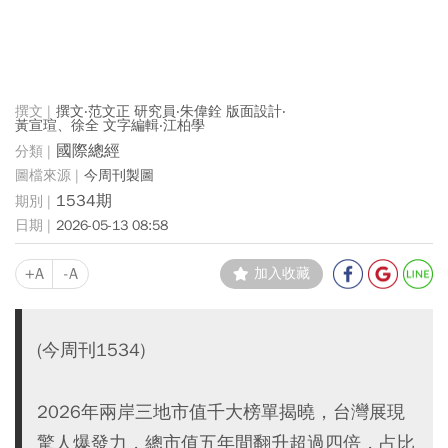
撰文‧范文正 研究員‧朱偉銓 版面設計‧
黃宣瑄、徐全 文字編輯‧江柏學
國際總經
今周刊製圖
1534期
2026-05-13 08:58
+A
-A
加入收藏
(今周刊1534)
2026年兩岸三地市值千大榜單揭曉，台灣展現
驚人爆發力，總市值五年間翻升超過四倍，占比