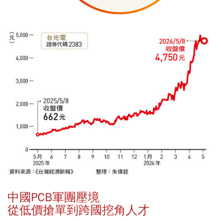
中國PCB軍團壓境
從低價搶單到跨國挖角人才