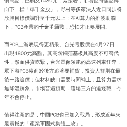
價高點，已觸及1480元；緊接著，市場也將焦點轉
向下一檔「準千金股」，野村等多家法人近日同步將
欣興目標價調升至千元以上；在AI算力的推波助瀾
下，PCB產業的千金爭霸戰，恐怕才正要展開。
而PCB上游表現得更精采。台光電股價在4月27日，
出現4800元高點。其高階銅箔基板具高度不可替代
性，然而供貨吃緊，台光電像領跑的高速列車狂奔，
眾下游PCB廠商於後方追著要補貨，投資人群則在最
後一路追價；但材料缺口需要時間補上，且算力需求
無降溫跡象，市場普遍預期，這場三方的追逐戰，今
年不會停止。
值得注意的是，中國PCB也已加入戰局，形成近年來
最震撼的「產業軍團式集體上攻」。