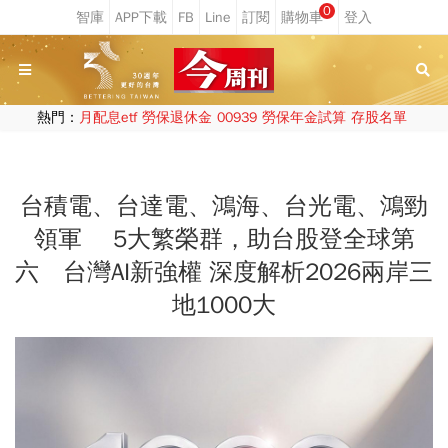
0
熱門：
月配息etf
勞保退休金
00939
勞保年金試算
存股名單
台積電、台達電、鴻海、台光電、鴻勁
領軍 5大繁榮群，助台股登全球第
六 台灣AI新強權 深度解析2026兩岸三
地1000大