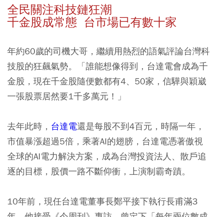
全民關注科技鏈狂潮
千金股成常態 台市場已有數十家
年約60歲的司機大哥，繼續用熱烈的語氣評論台灣科
技股的狂飆氣勢。「誰能想像得到，台達電會成為千
金股，現在千金股隨便數都有4、50家，信驊與穎崴
一張股票居然要1千多萬元！」
去年此時，
台達電
還是每股不到4百元，時隔一年，
市值暴漲超過5倍，乘著AI的翅膀，台達電憑著傲視
全球的AI電力解決方案，成為台灣投資法人、散戶追
逐的目標，股價一路不斷仰衝，上演制霸奇蹟。
10年前，現任台達電董事長鄭平接下執行長甫滿3
年，他接受《今周刊》專訪，曾定下「每年兩位數成