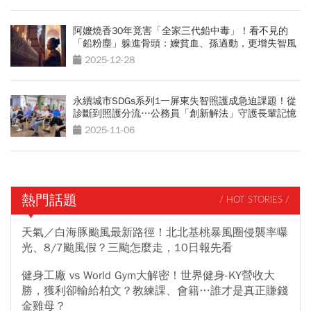
阿嬤燒香30年竟害「全家三代鉛中毒」！看不見的
「鉛粉塵」躲進骨頭：嬤貧血、孫過動，更增失智風
險
2025-12-28
永續城市SDGs系列1一屏東失智照護成急迫課題！從
診斷到照護分流…公務員「創新解法」守護長輩記憶
2025-11-06
熱門話題
/ HOT STORIES /
天氣／白海豚颱風最新路徑！北北基桃暴風圈侵襲率曝
光、8/7颱風假？三颱怎麼走，10日報先看
健身工廠 vs World Gym大解密！世界健身-KY營收大
勝，獲利卻輸給柏文？教練課、會籍…誰才是真正賺錢
金雞母？