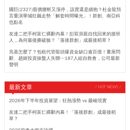
國巨(2327)股價腰斬又漲停，該賣還是續抱？杜金龍預
言重演華城狂飆走勢「解套時間曝光」！群創、南亞科
也點名
友達二把手柯富仁裸辭內幕！彭双浪親自找回來的接班
人，為何最後撕破臉？「落後群創」成最後稻草？
兆基怎麼了？包租代管龍頭爆資金缺口逾百億！董座閃
辭、趙姬投資操盤人失聯…187人組自救會，公司最新
聲明
最新文章
/ HOT NEWS /
2026年下半年投資展望：狂熱漲勢 vs 嚴峻現實
友達二把手柯富仁裸辭內幕！「落後群創」成最後稻
草？