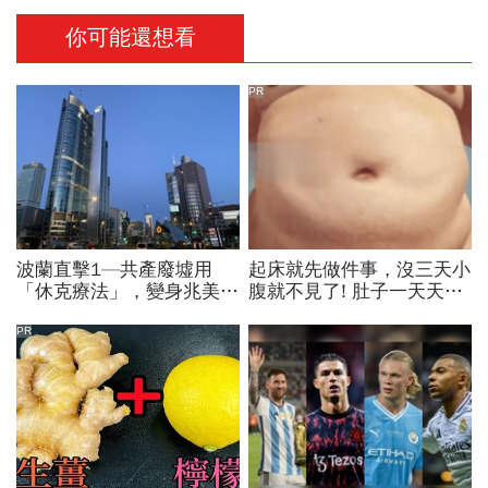
你可能還想看
PR
波蘭直擊1—共產廢墟用
起床就先做件事，沒三天小
「休克療法」，變身兆美元
腹就不見了! 肚子一天天變
經濟體！「野牛瀕死」如何
小！
花30年重新養活餵壯
PR