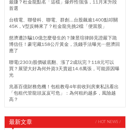
最賺？杜金龍點名「這檔」爆炸性強漲，11月末升段
首選
台積電、聯發科、聯電、群創...台股飆逾1400點叩關
45K，V型反轉來了？杜金龍先挑2檔「便當股」
慈濟遭詐騙10億怎麼發生的？陳昱瑄律師見證嚴下跪
博信任！豪宅藏158公斤黃金，洗錢手法曝光…慈濟回
應了
聯電(2303)股價破底翻、漲了2成玩完？118元可以
買？展望大好為何外資3天賣超14.6萬張，可能原因曝
光
兆基百億財務危機！包租教母4年前收到房東私訊看出
「包租代管龍頭岌岌可危」：為何租約越多，風險越
高？
最新文章
/ HOT NEWS /