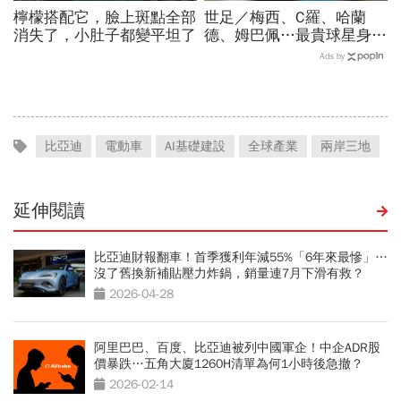
檸檬搭配它，臉上斑點全部
世足／梅西、C羅、哈蘭
消失了，小肚子都變平坦了
德、姆巴佩…最貴球星身價
73億！選手排行出爐，法
Ads by
國560億是墊底球隊77倍
比亞迪
電動車
AI基礎建設
全球產業
兩岸三地
延伸閱讀
比亞迪財報翻車！首季獲利年減55%「6年來最慘」…
沒了舊換新補貼壓力炸鍋，銷量連7月下滑有救？
2026-04-28
阿里巴巴、百度、比亞迪被列中國軍企！中企ADR股
價暴跌…五角大廈1260H清單為何1小時後急撤？
2026-02-14