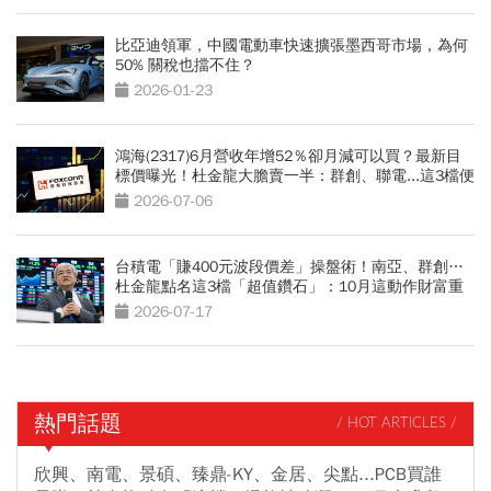
比亞迪領軍，中國電動車快速擴張墨西哥市場，為何
50% 關稅也擋不住？
2026-01-23
鴻海(2317)6月營收年增52％卻月減可以買？最新目
標價曝光！杜金龍大膽賣一半：群創、聯電...這3檔便
當股更有肉
2026-07-06
台積電「賺400元波段價差」操盤術！南亞、群創…
杜金龍點名這3檔「超值鑽石」：10月這動作財富重
分配
2026-07-17
熱門話題
/ HOT ARTICLES /
欣興、南電、景碩、臻鼎-KY、金居、尖點...PCB買誰