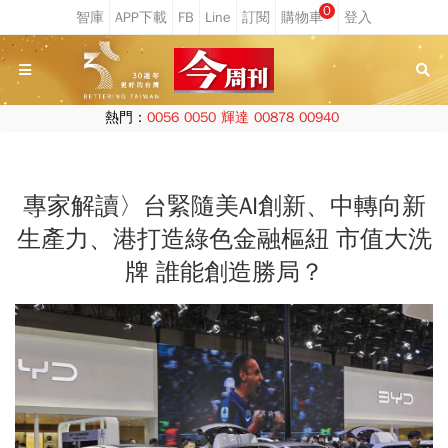
0
熱門：
0056
0050
輝達
00878
00940
專家解讀〉台緊隨美AI創新、中轉向新
生產力、港打造綠色金融樞紐 市值大洗
牌 誰能創造勝局？