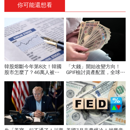
你可能還想看
韓股熔斷今年第8次！韓國
「大錢」開始改變方向！
股市怎麼了？46萬人被
GPIF檢討資產配置，全球資
「槓桿絞肉機」輾平、10
金流向恐迎重大變局
人有8人慘虧：結婚錢養老
金歸零