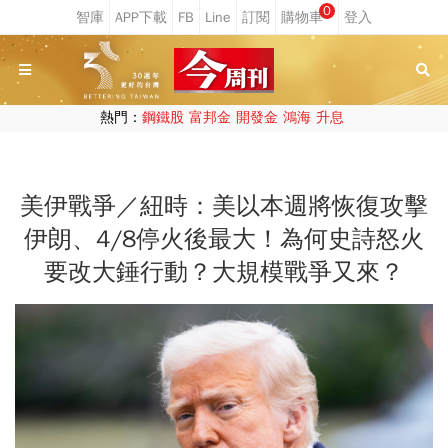
0
熱門：
鋼鐵股
富邦金
開發金
鴻海
升息
美伊戰爭／紐時：美以本週將恢復攻擊
伊朗、4/8停火後最大！為何史詩怒火
要改大錘行動？大規模戰爭又來？