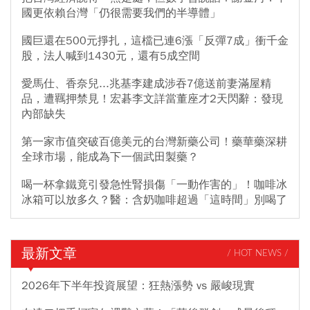
國更依賴台灣「仍很需要我們的半導體」
國巨還在500元掙扎，這檔已連6漲「反彈7成」衝千金
股，法人喊到1430元，還有5成空間
愛馬仕、香奈兒...兆基李建成涉吞7億送前妻滿屋精
品，遭羈押禁見！宏碁李文詳當董座才2天閃辭：發現
內部缺失
第一家市值突破百億美元的台灣新藥公司！藥華藥深耕
全球市場，能成為下一個武田製藥？
喝一杯拿鐵竟引發急性腎損傷「一動作害的」！咖啡冰
冰箱可以放多久？醫：含奶咖啡超過「這時間」別喝了
最新文章
/ HOT NEWS /
2026年下半年投資展望：狂熱漲勢 vs 嚴峻現實