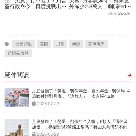
生「美寶」行不通了！川普
美國7月非農爆冷！就業意
簽行政命令，再度挑戰出生
外減少2.3萬人，削弱Fed升
公民權、打擊生育旅遊：不
息機率...金價大漲逾7%，
Ads by
允許花錢買進美國的資格
創7個月來最佳單周
大錘行動
美國
川普
伊朗
美伊戰爭
荷姆茲海峽
延伸閱讀
月底發錢了！勞退、勞保年金、國民年金...勞保局14
筆給付領到月底，「這群人」一次入帳4.2萬
2026-07-22
月底發錢了！勞退、勞保年金入帳，6類人「退休金
加發」...存摺出現2筆錢正常嗎？有些人為何領不到
2026-06-29