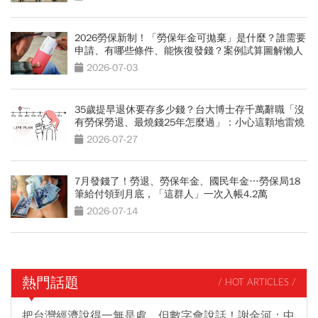
2026勞保新制！「勞保年金可拋棄」是什麼？誰需要
申請、有哪些條件、能恢復發錢？案例試算圖解懶人
包
2026-07-03
35歲提早退休要存多少錢？台大博士存千萬辭職「沒
有勞保勞退、最燒錢25年怎麼過」：小心這顆地雷燒
光存款
2026-07-27
7月發錢了！勞退、勞保年金、國民年金…勞保局18
筆給付領到月底，「這群人」一次入帳4.2萬
2026-07-14
熱門話題
/ HOT ARTICLES /
把台灣經濟說得一無是處，但數字會說話！謝金河：中