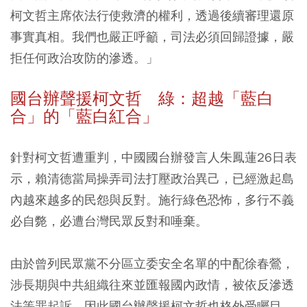
柯文哲主席依法行使救濟的權利，透過後續審理還原
事實真相。我們也嚴正呼籲，司法必須回歸證據，嚴
拒任何政治攻防的滲透。」
國台辦聲援柯文哲 綠：超越「藍白
合」的「藍白紅合」
針對柯文哲遭重判，中國國台辦發言人朱鳳蓮26日表
示，賴清德當局操弄司法打壓政治異己，已經激起島
內越來越多的民怨與反對。施行綠色恐怖，多行不義
必自斃，必遭台灣民眾反對和唾棄。
由於曾列民眾黨不分區立委安全名單的中配徐春鶯，
涉長期與中共組織往來並匯報國內政情，被依反滲透
法等罪起訴，因此國台辦聲援柯文哲也格外受矚目。