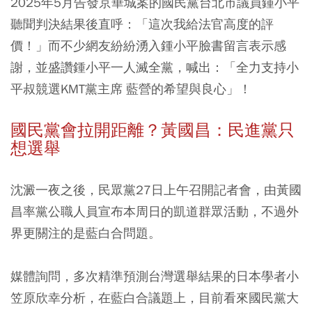
2025年5月告發京華城案的國民黨台北市議員鍾小平
聽聞判決結果後直呼：「這次我給法官高度的評
價！」而不少網友紛紛湧入鍾小平臉書留言表示感
謝，並盛讚鍾小平一人滅全黨，喊出：「全力支持小
平叔競選KMT黨主席 藍營的希望與良心」！
國民黨會拉開距離？黃國昌：民進黨只
想選舉
沈澱一夜之後，民眾黨27日上午召開記者會，由黃國
昌率黨公職人員宣布本周日的凱道群眾活動，不過外
界更關注的是藍白合問題。
媒體詢問，多次精準預測台灣選舉結果的日本學者小
笠原欣幸分析，在藍白合議題上，目前看來國民黨大