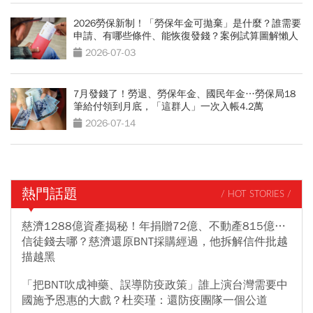
2026勞保新制！「勞保年金可拋棄」是什麼？誰需要
申請、有哪些條件、能恢復發錢？案例試算圖解懶人
包
2026-07-03
7月發錢了！勞退、勞保年金、國民年金…勞保局18
筆給付領到月底，「這群人」一次入帳4.2萬
2026-07-14
熱門話題
/ HOT STORIES /
慈濟1288億資產揭秘！年捐贈72億、不動產815億…
信徒錢去哪？慈濟還原BNT採購經過，他拆解信件批越
描越黑
「把BNT吹成神藥、誤導防疫政策」誰上演台灣需要中
國施予恩惠的大戲？杜奕瑾：還防疫團隊一個公道