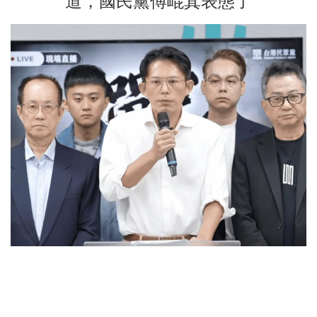
道，國民黨傅崐萁表態了