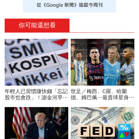
你可能還想看
年輕人已習慣賺快錢「忘記
世足／梅西、C羅、哈蘭
股市也會跌」！謝金河早一
德、姆巴佩…最貴球星身價
步示警南韓個股槓桿ETF會
73億！選手排行出爐，法
出事：根本把投資人丟火坑
國560億是墊底球隊77倍