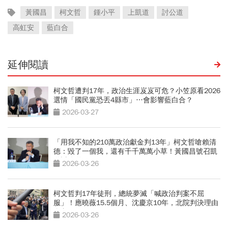
黃國昌
柯文哲
鍾小平
上凱道
討公道
高虹安
藍白合
延伸閱讀
柯文哲遭判17年，政治生涯岌岌可危？小笠原看2026
選情「國民黨恐丟4縣市」…會影響藍白合？
2026-03-27
「用我不知的210萬政治獻金判13年」柯文哲嗆賴清
德：毀了一個我，還有千千萬萬小草！黃國昌號召凱
道討公道
2026-03-26
柯文哲判17年徒刑，總統夢滅「喊政治判案不屈
服」！應曉薇15.5個月、沈慶京10年，北院判決理由
全文
2026-03-26