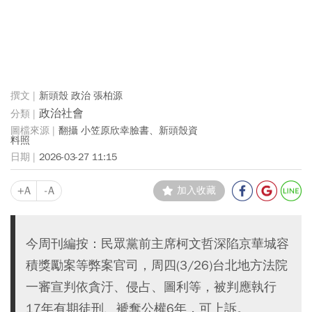
新頭殼 政治 張柏源
政治社會
翻攝 小笠原欣幸臉書、新頭殼資
料照
2026-03-27 11:15
+A
-A
加入收藏
今周刊編按：民眾黨前主席柯文哲深陷京華城容
積獎勵案等弊案官司，周四(3/26)台北地方法院
一審宣判依貪汙、侵占、圖利等，被判應執行
17年有期徒刑、褫奪公權6年，可上訴。