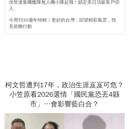
佳世達集團艦隊無人機小隊起飛！鎖定美日頂級客戶切
入
今周刊30週年特輯｜更好的台灣：回望精彩風雲，預
見前瞻行動
柯文哲遭判17年，政治生涯岌岌可危？
小笠原看2026選情「國民黨恐丟4縣
市」…會影響藍白合？