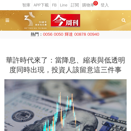
0
熱門：
0056
0050
輝達
00878
00940
華許時代來了：當降息、縮表與低透明
度同時出現，投資人該留意這三件事