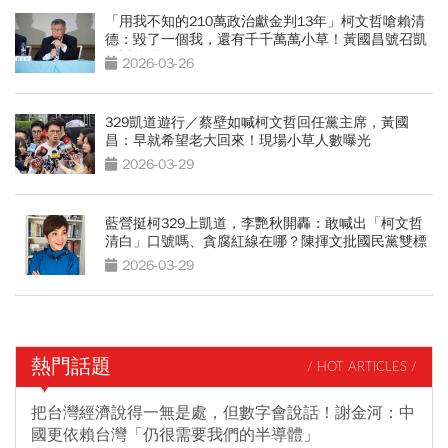
「用我不知的210萬政治獻金判13年」柯文哲嗆賴清
德：毀了一個我，還有千千萬萬小草！黃國昌號召凱
道討公道
2026-03-26
329凱道遊行／蔡壁如喊柯文哲回任黨主席，黃國
昌：早就希望老大回來！現場小草人數曝光
2026-03-29
藍營挺柯329上凱道，李艷秋開轟：敢喊出「柯文哲
清白」口號嗎、貪腐紅線在哪？陳揮文批國民黨雙標
2026-03-29
熱門話題
/ HOT ARTICLES /
把台灣經濟說得一無是處，但數字會說話！謝金河：中
國更依賴台灣「仍很需要我們的半導體」