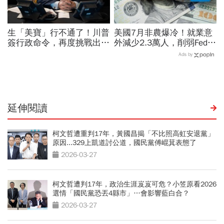
生「美寶」行不通了！川普
美國7月非農爆冷！就業意
簽行政命令，再度挑戰出生
外減少2.3萬人，削弱Fed升
公民權、打擊生育旅遊：不
息機率...金價大漲逾7%，
Ads by
允許花錢買進美國的資格
創7個月來最佳單周
延伸閱讀
柯文哲遭重判17年，黃國昌揭「不比照高虹安退黨」
原因...329上凱道討公道，國民黨傅崐萁表態了
2026-03-27
柯文哲遭判17年，政治生涯岌岌可危？小笠原看2026
選情「國民黨恐丟4縣市」…會影響藍白合？
2026-03-27