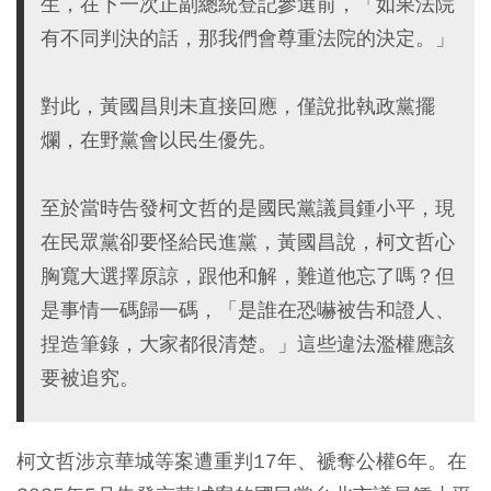
生，在下一次正副總統登記參選前，「如果法院
有不同判決的話，那我們會尊重法院的決定。」
對此，黃國昌則未直接回應，僅說批執政黨擺
爛，在野黨會以民生優先。
至於當時告發柯文哲的是國民黨議員鍾小平，現
在民眾黨卻要怪給民進黨，黃國昌說，柯文哲心
胸寬大選擇原諒，跟他和解，難道他忘了嗎？但
是事情一碼歸一碼，「是誰在恐嚇被告和證人、
捏造筆錄，大家都很清楚。」這些違法濫權應該
要被追究。
柯文哲涉京華城等案遭重判17年、褫奪公權6年。在