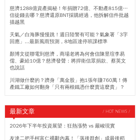
慈濟1288億資產揭秘！年捐贈72億、不動產815億…
信徒錢去哪？慈濟還原BNT採購經過，他拆解信件批越
描越黑
天氣／白海豚慢慢跳！週日陸警有可能？氣象署「3字
回應」...最新風雨預測，8地區達停班課標準
顏博文從聯電到慈濟，商場老將為何會信陳昱瑄李易
儒、豪給10億？慈濟發聲：將捍衛信眾捐款、蔡英文
也說話
川湖做什麼的？躋身「萬金股」抱1張年賺760萬！傳
產鐵工廠如何翻身「只有兩根鐵憑什麼賣這麼貴」？
最新文章
/ HOT NEWS /
2026年下半年投資展望：狂熱漲勢 vs 嚴峻現實
友達二把手柯富仁裸辭內幕！「落後群創」成最後稻