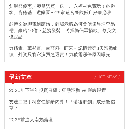
父親節優惠／麥當勞買一送一、六福村免費玩！必勝
客、肯德基、遊樂園…29家速食餐飲飯店好康必收
顏博文從聯電到慈濟，商場老將為何會信陳昱瑄李易
儒、豪給10億？慈濟發聲：將捍衛信眾捐款、蔡英文
也說話
力積電、華邦電、南亞科、旺宏…記憶體第3天漲勢繼
續，外資只剩它沒買超還賣！力積電漲停原因曝光
最新文章
/ HOT NEWS /
2026年下半年投資展望：狂熱漲勢 vs 嚴峻現實
友達二把手柯富仁裸辭內幕！「落後群創」成最後稻
草？
2026前進大南方論壇