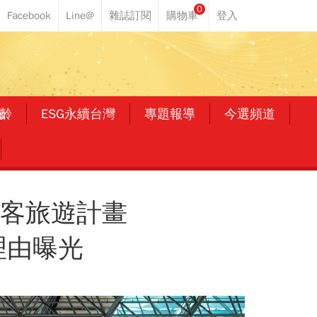
0
齡
ESG永續台灣
專題報導
今選頻道
旅客旅遊計畫
理由曝光