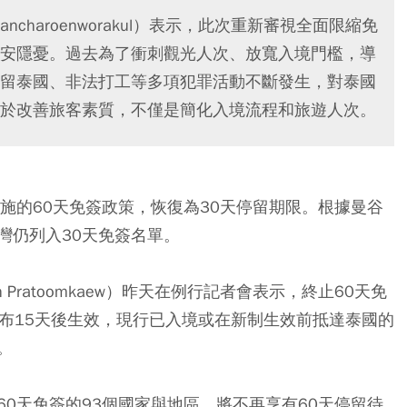
ancharoenworakul）表示，此次重新審視全面限縮免
安隱憂。過去為了衝刺觀光人次、放寬入境門檻，導
留泰國、非法打工等多項犯罪活動不斷發生，對泰國
於改善旅客素質，不僅是簡化入境流程和旅遊人次。
施的60天免簽政策，恢復為30天停留期限。根據曼谷
灣仍列入30天免簽名單。
 Pratoomkaew）昨天在例行記者會表示，終止60天免
te）頒布15天後生效，現行已入境或在新制生效前抵達泰國的
。
本適用60天免簽的93個國家與地區，將不再享有60天停留待