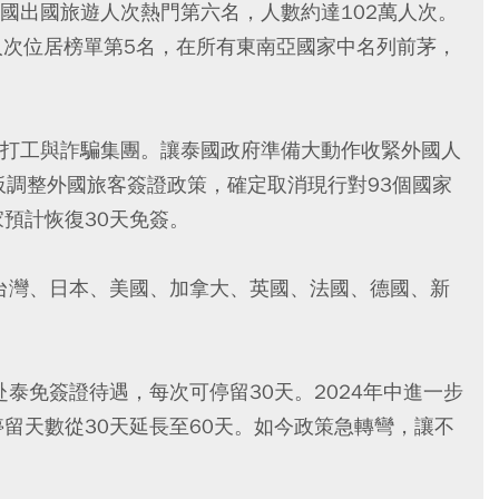
是我國出國旅遊人次熱門第六名，人數約達102萬人次。
437人次位居榜單第5名，在所有東南亞國家中名列前茅，
打工與詐騙集團。讓泰國政府準備大動作收緊外國人
板調整外國旅客簽證政策，確定取消現行對93個國家
預計恢復30天免簽。
：台灣、日本、美國、加拿大、英國、法國、德國、新
赴泰免簽證待遇，每次可停留30天。2024年中進一步
留天數從30天延長至60天。如今政策急轉彎，讓不