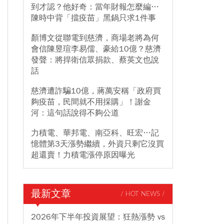
到才認？他好奇：當年財報怎麼編…
陳時中背「擋疫苗」黑鍋只求1件事
顏博文從聯電到慈濟，商場老將為何
會信陳昱瑄李易儒、豪給10億？慈濟
發聲：將捍衛信眾捐款、蔡英文也說
話
慈濟遭詐騙10億，蔣萬安稱「政府買
夠疫苗，民間就不用採購」！謝金
河：這句話說得不夠公道
力積電、華邦電、南亞科、旺宏…記
憶體第3天漲勢繼續，外資只剩它沒買
超還賣！力積電漲停原因曝光
最新文章
/ HOT NEWS /
2026年下半年投資展望：狂熱漲勢 vs