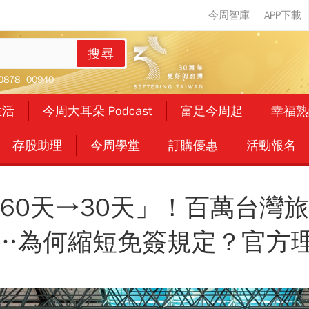
搜尋
0878
00940
生活
今周大耳朵 Podcast
富足今周起
幸福熟
存股助理
今周學堂
訂購優惠
活動報名
60天→30天」！百萬台灣
…為何縮短免簽規定？官方