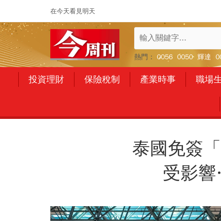
在今天看見明天
熱門：
0056
0050
輝達
0
投資理財
保險稅制
產業時事
職場
泰國免簽「
受影響