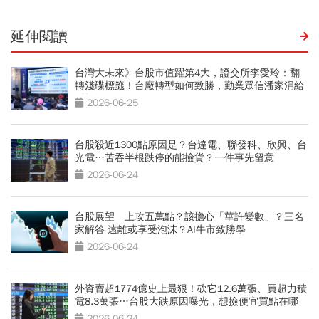
延伸閱讀
台灣大未來》台股市值躍第4大，證交所李愛玲：翻
轉淺碟標籤！台廠轉型如何致勝，勤業眾信潘家涓給
3策略
2026-06-25
台股殺近1300點原因是？台達電、聯發科、欣興、台
光電…苦吞半根跌停的能撿貨？一件事先留意
2026-06-24
台股展望 上攻五萬點？該擔心「華許變數」？三名
家解答 遠離或享受泡沫？AI牛市致勝學
2026-06-24
外資賣超1774億史上最狠！砍它12.6萬張、買超力積
電8.3萬張…台股大跌原因曝光，想撿便宜買點在哪
2026-06-24