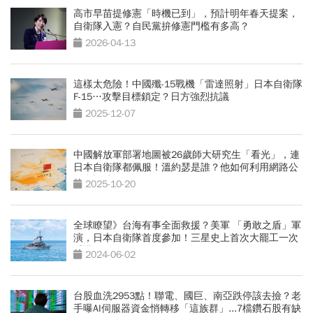
高市早苗提修憲「時機已到」，預計明年春天提案，
自衛隊入憲？自民黨拚修憲門檻有多高？
2026-04-13
這樣太危險！中國殲-15戰機「雷達照射」日本自衛隊
F-15…攻擊目標鎖定？日方強烈抗議
2025-12-07
中國解放軍部署地圖被26歲師大研究生「看光」，連
日本自衛隊都佩服！溫約瑟是誰？他如何利用網路公
開資訊破解？
2025-10-20
全球瞭望》台海有事全面救援？美軍 「勇敢之盾」軍
演，日本自衛隊首度參加！三星史上首次大罷工一次
看懂
2024-06-02
台股血洗2953點！聯電、國巨、南亞跌停該去撿？老
手曝AI伺服器資金悄轉移「這族群」...7檔鑽石股有缺