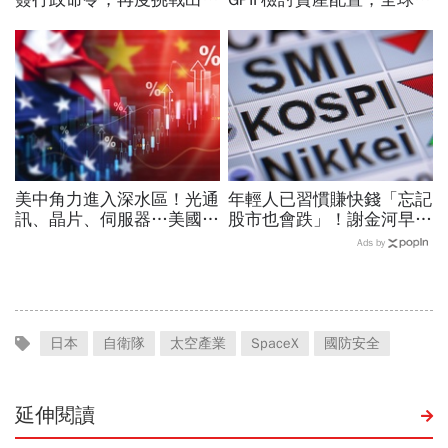
公民權、打擊生育旅遊：不
金流向恐迎重大變局
允許花錢買進美國的資格
美中角力進入深水區！光通
年輕人已習慣賺快錢「忘記
訊、晶片、伺服器…美國制
股市也會跌」！謝金河早一
裁加碼，謝金河示警台灣
步示警南韓個股槓桿ETF會
Ads by
「這類人」處境危險又困難
出事：根本把投資人丟火坑
日本
自衛隊
太空產業
SpaceX
國防安全
延伸閱讀