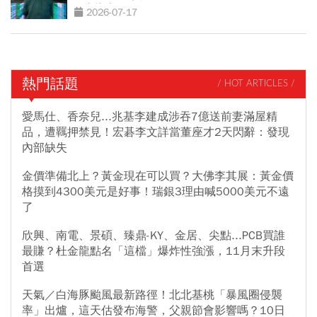
口直接噴
2026-07-17
熱門話題
/ HOT ARTICLES /
愛馬仕、香奈兒...兆基李建成涉吞7億送前妻滿屋精
品，遭羈押禁見！宏碁李文詳當董座才2天閃辭：發現
內部缺失
金價準備北上？黃金現在可以買？大佛李其展：黃金價
格摸到4300美元是好事！瑞銀3理由喊5000美元不遠
了
欣興、南電、景碩、臻鼎-KY、金居、尖點...PCB買誰
最賺？杜金龍點名「這檔」爆炸性強漲，11月末升段
首選
天氣／白海豚颱風最新路徑！北北基桃「暴風圈侵襲
率」出爐，這天估發布海警，父親節會影響嗎？10日