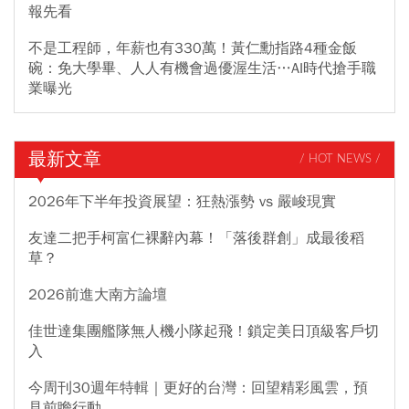
報先看
不是工程師，年薪也有330萬！黃仁勳指路4種金飯
碗：免大學畢、人人有機會過優渥生活…AI時代搶手職
業曝光
最新文章
/ HOT NEWS /
2026年下半年投資展望：狂熱漲勢 vs 嚴峻現實
友達二把手柯富仁裸辭內幕！「落後群創」成最後稻
草？
2026前進大南方論壇
佳世達集團艦隊無人機小隊起飛！鎖定美日頂級客戶切
入
今周刊30週年特輯｜更好的台灣：回望精彩風雲，預
見前瞻行動