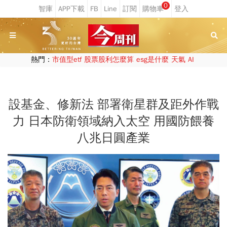
0
熱門：
市值型etf
股票股利怎麼算
esg是什麼
天氣
AI
設基金、修新法 部署衛星群及距外作戰
力 日本防衛領域納入太空 用國防餵養
八兆日圓產業