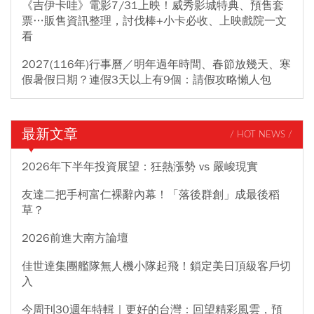
《吉伊卡哇》電影7/31上映！威秀影城特典、預售套
票…販售資訊整理，討伐棒+小卡必收、上映戲院一文
看
2027(116年)行事曆／明年過年時間、春節放幾天、寒
假暑假日期？連假3天以上有9個：請假攻略懶人包
最新文章
/ HOT NEWS /
2026年下半年投資展望：狂熱漲勢 vs 嚴峻現實
友達二把手柯富仁裸辭內幕！「落後群創」成最後稻
草？
2026前進大南方論壇
佳世達集團艦隊無人機小隊起飛！鎖定美日頂級客戶切
入
今周刊30週年特輯｜更好的台灣：回望精彩風雲，預