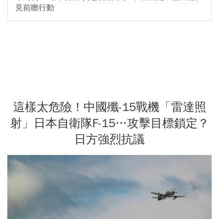
見前瞻行動
這樣太危險！中國殲-15戰機「雷達照
射」日本自衛隊F-15…攻擊目標鎖定？
日方強烈抗議