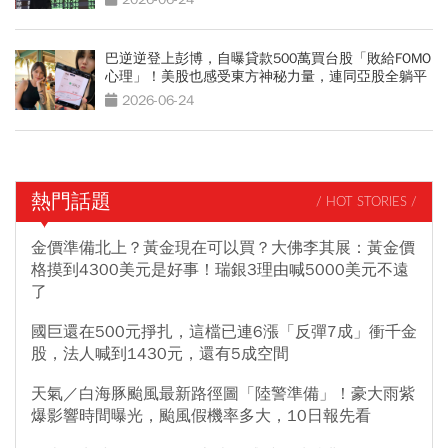
巴逆逆登上彭博，自曝貸款500萬買台股「敗給FOMO
心理」！美股也感受東方神秘力量，連同亞股全躺平
2026-06-24
熱門話題
/ HOT STORIES /
金價準備北上？黃金現在可以買？大佛李其展：黃金價
格摸到4300美元是好事！瑞銀3理由喊5000美元不遠
了
國巨還在500元掙扎，這檔已連6漲「反彈7成」衝千金
股，法人喊到1430元，還有5成空間
天氣／白海豚颱風最新路徑圖「陸警準備」！豪大雨紫
爆影響時間曝光，颱風假機率多大，10日報先看