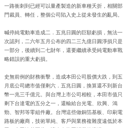
一路衝刺到已經可以量產製造的新車種夭折，相關部
門裁員、轉任，整個公司陷入史上從未發生的亂局。
喊停純電動車造成二．五兆日圓的巨額虧損，無法一
次認列，二六年五月公布的四二三九億日圓淨損只是
一部分，後續到二七財年，還要繼續承受純電動車戰
略錯誤的重大虧損。
史無前例的財務衝擊，造成本田公司股價大跌，到五
月底公司總市值僅剩六．五兆日圓，換算還不到新台
幣一兆三千億元。與台灣上市公司相較，本田市值只
剩下台達電的五分之一，還輸給台光電、欣興、鴻
勁、智邦等零組件廠。台灣這些做銅箔基板、印刷電
路板的廠商，技術單純、客戶與業務複雜度遠低於本