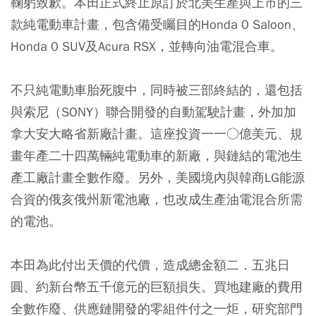
鞠躬致歉。本田正式終止原訂於北美生產與上市的三
款純電動車計畫，包含備受矚目的Honda 0 Saloon、
Honda 0 SUV及Acura RSX，並轉向油電混合車。
不只純電動車胎死腹中，同時被三部終結的，還包括
與索尼（SONY）聯合開發的自動駕駛計畫，外加加
拿大安大略省新廠計畫。這座投資一一○億美元、規
畫年產二十四萬輛純電動車的新廠，與鏈結的電池生
產工廠計畫全數作廢。另外，美國境內與韓商LG能源
合資的俄亥俄州新電池廠，也改成生產油電混合所需
的電池。
本田為此付出天價的代價，造成總金額二．五兆日
圓、約新台幣五千億元的巨額損失。買地建廠的費用
全數作廢、供應鏈開發的零組件付之一炬，研究部門