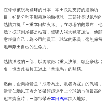
在棒球被視為國球的日本，本田長期支持的運動項
目，卻是分秒不斷衝刺的橄欖球，三部社長以絕對的
熱情力挺「三重本田熱火隊」，在球場的觀眾席，他
幾乎從頭到尾都是站著，聲嘶力竭大喊著加油。他願
意耗盡自己，為公司的員工、球隊的隊員，毫無保留
地奉獻出自己的生命力。
熱情洋溢的三部，以勇敢做出重大決策、願意豪賭出
名，也因此被員工冠上「暴走馬」的暱稱。
然而，企業經營是「成者為王、敗者為寇」的戰場，
當黃仁勳以王者之姿帶領輝達坐上全球總市值最高的
冠軍寶座時，三部卻帶著
本田汽車
跌入地獄。