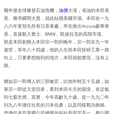
幾年後全球爆發石油危機，
油價
大漲，省油的本田喜
美、雅哥瞬間大賣，就此站穩美國市場。本田在一九
八六年更領先所有日系車廠，率先推出Accura豪華車
系，直接殺入賓士、BMW、凱迪拉克的高階市場。
那是本田創辦人本田宗一郎的晚年，宗一郎在九一年
逝世，享年八十四歲，他的人生與本田技研工業一路
向上，只要夢想能到的地方，本田就能實現，沒有上
限。
猶如宗一郎傳人的三部敏宏，比他年輕五十五歲，如
果宗一郎從天堂回來，看到本田今天的困境，肯定氣
到七竅生煙。其實，今年高齡九十歲、從一九九○年
到九八年擔任社長的川本信彥，以及同樣戰功彪炳、
曾擔任本田美國公司總裁的副社長雨宮高一，都公開