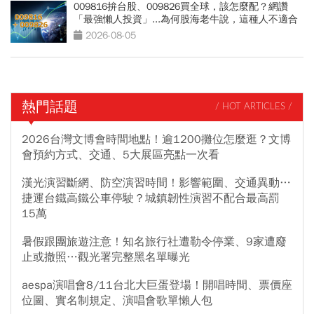
009816拚台股、009826買全球，該怎麼配？網讚
「最強懶人投資」...為何股海老牛說，這種人不適合
買？
2026-08-05
熱門話題
/ HOT ARTICLES /
2026台灣文博會時間地點！逾1200攤位怎麼逛？文博
會預約方式、交通、5大展區亮點一次看
漢光演習斷網、防空演習時間！影響範圍、交通異動…
捷運台鐵高鐵公車停駛？城鎮韌性演習不配合最高罰
15萬
暑假跟團旅遊注意！知名旅行社遭勒令停業、9家遭廢
止或撤照…觀光署完整黑名單曝光
aespa演唱會8/11台北大巨蛋登場！開唱時間、票價座
位圖、實名制規定、演唱會歌單懶人包