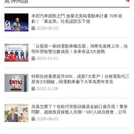
延伸閱讀
本田汽車困獸之鬥 放棄北美純電動車計畫 70年首
虧！「暴走馬」社長認賠五千億
2026-06-03
「台股第一家純電動車概念股」鴻華先進將上市，估
明年營收雙位數成長！未來有這3大挑戰
2023-10-23
特斯拉拚量產提升50%，成第7大客戶！台積電取代三
星有2大關鍵，純電動車廠下大單為歷年首見
2022-11-28
兆基怎麼了？包租代管龍頭爆資金缺口逾百億！董座
閃辭、趙姬投資操盤人失聯…187人組自救會，公司
最新聲明
2026-08-03