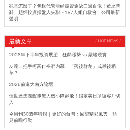
兆基怎麼了？包租代管龍頭爆資金缺口逾百億！董座閃
辭、趙姬投資操盤人失聯…187人組自救會，公司最新
聲明
最新文章
/ HOT NEWS /
2026年下半年投資展望：狂熱漲勢 vs 嚴峻現實
友達二把手柯富仁裸辭內幕！「落後群創」成最後稻
草？
2026前進大南方論壇
佳世達集團艦隊無人機小隊起飛！鎖定美日頂級客戶切
入
今周刊30週年特輯｜更好的台灣：回望精彩風雲，預
見前瞻行動