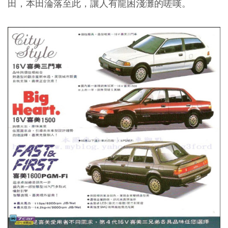
田，本田淪落至此，讓人有龍困淺灘的嗟嘆。