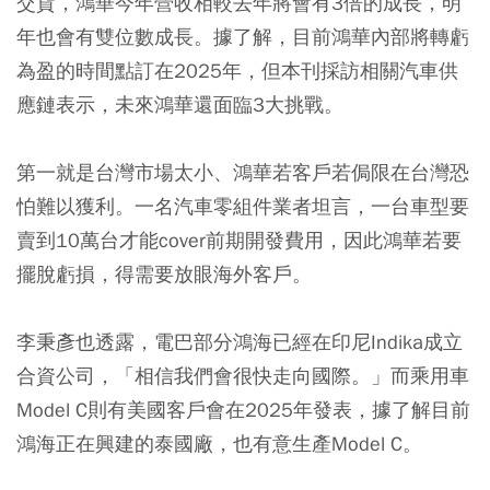
交貨，鴻華今年營收相較去年將會有3倍的成長，明
年也會有雙位數成長。據了解，目前鴻華內部將轉虧
為盈的時間點訂在2025年，但本刊採訪相關汽車供
應鏈表示，未來鴻華還面臨3大挑戰。
第一就是台灣市場太小、鴻華若客戶若侷限在台灣恐
怕難以獲利。一名汽車零組件業者坦言，一台車型要
賣到10萬台才能cover前期開發費用，因此鴻華若要
擺脫虧損，得需要放眼海外客戶。
李秉彥也透露，電巴部分鴻海已經在印尼Indika成立
合資公司，「相信我們會很快走向國際。」而乘用車
Model C則有美國客戶會在2025年發表，據了解目前
鴻海正在興建的泰國廠，也有意生產Model C。