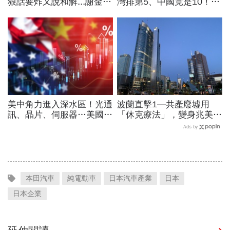
狠話要炸又說和解...謝金河
灣排第5、中國竟是10！亞
揭伊朗權力結構：制度決定
洲4國入榜「無聲危機」，
一個國家的未來
經濟壓力成天然避孕藥？
美中角力進入深水區！光通
波蘭直擊1—共產廢墟用
訊、晶片、伺服器…美國制
「休克療法」，變身兆美元
裁加碼，謝金河示警台灣
經濟體！「野牛瀕死」如何
Ads by
「這類人」處境危險又困難
花30年重新養活餵壯
本田汽車
純電動車
日本汽車產業
日本
日本企業