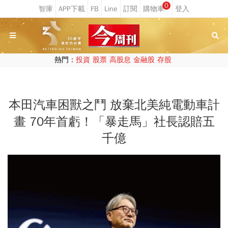
0
熱門：
投資
股票
高股息
金融股
存股
本田汽車困獸之鬥 放棄北美純電動車計
畫 70年首虧！「暴走馬」社長認賠五
千億