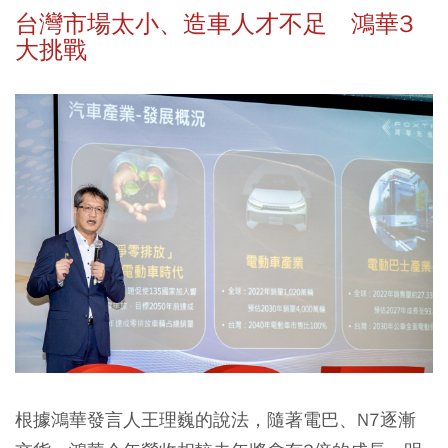
台灣市場太小、造車人才不足 鴻華3
大挑戰
根據鴻華發言人王理巍的說法，隨著電巴、N7逐漸