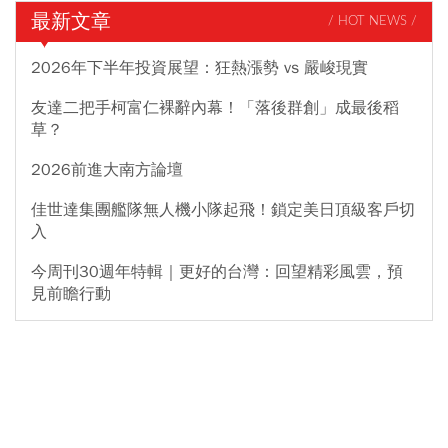
最新文章
/ HOT NEWS /
2026年下半年投資展望：狂熱漲勢 vs 嚴峻現實
友達二把手柯富仁裸辭內幕！「落後群創」成最後稻
草？
2026前進大南方論壇
佳世達集團艦隊無人機小隊起飛！鎖定美日頂級客戶切
入
今周刊30週年特輯｜更好的台灣：回望精彩風雲，預
見前瞻行動