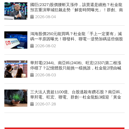
國巨(2327)股價腰斬又漲停，該賣還是續抱？杜金龍
預言重演華城狂飆走勢「解套時間曝光」！群創、南
亞科也點名
2026-08-04
鴻海股價250元能買嗎？杜金龍「手上一定要有」減
碼一半原因曝光！聯發科、聯電…逆勢加碼這些個股
2026-08-02
華邦電(2344)、南亞科(2408)、旺宏(2337)第二根漲
停穩了？記憶體股只能挑一檔挑誰，杜金龍2理由喊
選它
2026-08-03
三大法人賣超1100億、台股逃殺有鑽石股？南亞科、
華邦電、旺宏、聯電、群創…杜金龍點3檔迎「黃金
坑」買點
2026-07-28