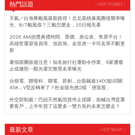
熱門話題
/ HOT STORIES /
天氣／白海豚颱風最新路徑！北北基桃暴風圈侵襲率曝
光、8/7颱風假？三颱怎麼走，10日報先看
2026 AAA頒獎典禮時間、票價、座位表、售票平台！
高雄世運迎張員瑛、池昌旭、金宣虎…卡司名單不斷更
新
暑假跟團旅遊注意！知名旅行社遭勒令停業、9家遭廢
止或撤照…觀光署完整黑名單曝光
台積電、聯發科、聯電、群創...台股飆逾1400點叩關
45K，V型反轉來了？杜金龍先挑2檔「便當股」
外交部制裁！巴紐天然氣現貨停止採購，急喊台灣是重
要客戶，上半年買了這麼多…雙方長約未來怎麼走？
最新文章
/ HOT NEWS /