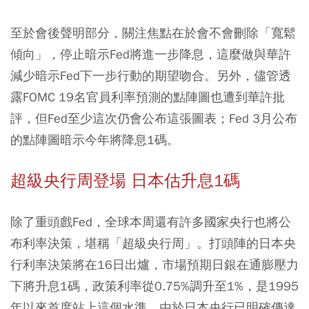
至於會後聲明部分，關注焦點在於會不會刪除「寬鬆
傾向」，停止暗示Fed將進一步降息，這麼做與華許
減少暗示Fed下一步行動的期望吻合。另外，儘管透
露FOMC 19名官員利率預測的點陣圖也遭到華許批
評，但Fed至少這次仍會公布這張圖表；Fed 3月公布
的點陣圖暗示今年將降息1碼。
超級央行周登場
日本估升息1
碼
除了重頭戲Fed，全球本周還有許多國家央行也將公
布利率決策，堪稱「超級央行周」。打頭陣的日本央
行利率決策將在16日出爐，市場預期日銀在通膨壓力
下將升息1碼，政策利率從0.75%調升至1%，是1995
年以來首度站上這個水準。由於日本央行已明確傳達