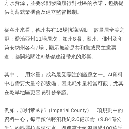
方水資源，並要求開發商履行對社區的承諾，包括提
供高薪就業機會及建立監督機制。
從各州來看，德州共有18場抗議活動，數量居全美之
冠；喬治亞州11場居次，加州8場，賓州、佛州及印
第安納州各有7場，顯示無論是共和黨或民主黨票
倉，都開始關注AI基礎建設帶來的影響。
其中，「用水量」成為最受關注的議題之一。AI資料
中心需要大量冷卻設備，因此耗水量相當可觀，尤其
在乾旱地區更容易引發爭議。
例如，加州帝國郡（Imperial County）一項規劃中的
資料中心，每年預估將消耗約2.6億加侖（9.84億公
升）的科羅拉多河河水。即使當天氣溫超過100華氏