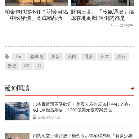
柏金包也撐不住？謝金河揭
財務三高、「冷氣通膨」澆
「中國豬價」竟成精品救命
熄在地商圈 連倒閉都是奢
指標…內需不振愛馬仕恐怕
求…韓國小老闆的生存悲歌
Ads by
要繼續等下去
Fed
聯準會
川普
美國
通膨
日本
央行
升息
G7
AI
延伸閱讀
比核電廠還不受歡迎！美國人為何反資料中心？逾7
成民眾拒當鄰居，1300億美元投資案受阻
2026-07-22
四貸同堂引爆台股？楊金龍示警槓桿風險「有多少錢