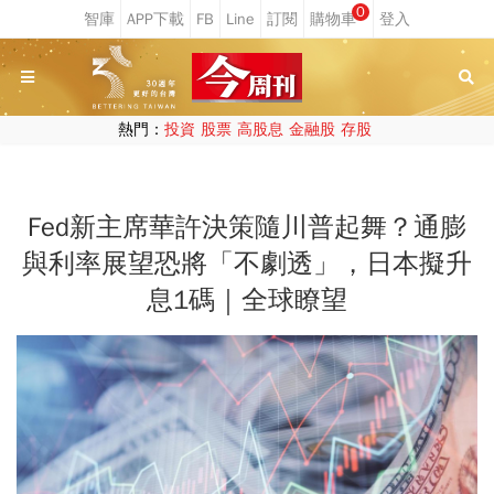
0
熱門：
投資
股票
高股息
金融股
存股
Fed新主席華許決策隨川普起舞？通膨
與利率展望恐將「不劇透」，日本擬升
息1碼｜全球瞭望