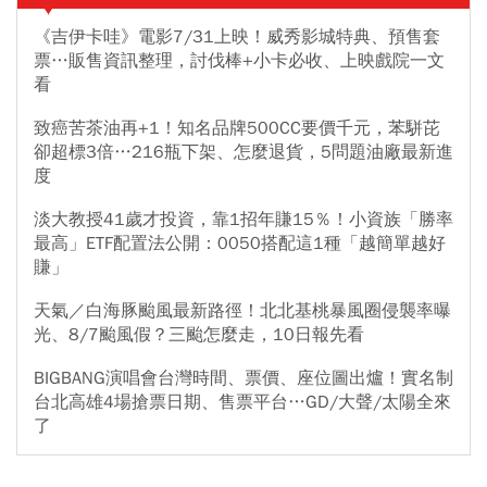
《吉伊卡哇》電影7/31上映！威秀影城特典、預售套
票…販售資訊整理，討伐棒+小卡必收、上映戲院一文
看
致癌苦茶油再+1！知名品牌500CC要價千元，苯駢芘
卻超標3倍…216瓶下架、怎麼退貨，5問題油廠最新進
度
淡大教授41歲才投資，靠1招年賺15％！小資族「勝率
最高」ETF配置法公開：0050搭配這1種「越簡單越好
賺」
天氣／白海豚颱風最新路徑！北北基桃暴風圈侵襲率曝
光、8/7颱風假？三颱怎麼走，10日報先看
BIGBANG演唱會台灣時間、票價、座位圖出爐！實名制
台北高雄4場搶票日期、售票平台…GD/大聲/太陽全來
了