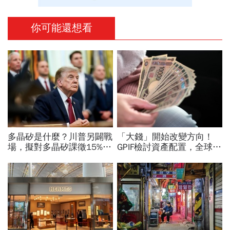
你可能還想看
多晶矽是什麼？川普另闢戰
「大錢」開始改變方向！
場，擬對多晶矽課徵15%關
GPIF檢討資產配置，全球資
稅…劍指中國？晶片與太陽
金流向恐迎重大變局
能產業都離不開它