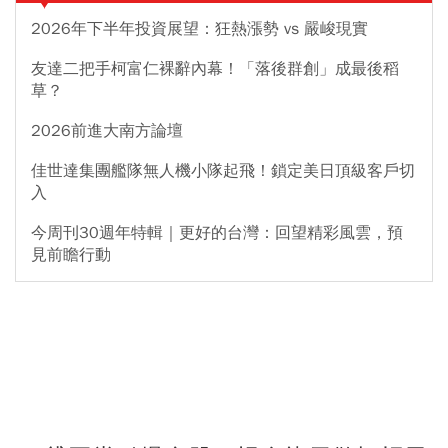
2026年下半年投資展望：狂熱漲勢 vs 嚴峻現實
友達二把手柯富仁裸辭內幕！「落後群創」成最後稻
草？
2026前進大南方論壇
佳世達集團艦隊無人機小隊起飛！鎖定美日頂級客戶切
入
今周刊30週年特輯｜更好的台灣：回望精彩風雲，預
見前瞻行動