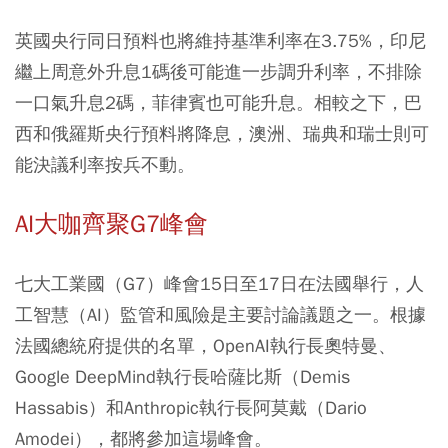
英國央行同日預料也將維持基準利率在3.75%，印尼
繼上周意外升息1碼後可能進一步調升利率，不排除
一口氣升息2碼，菲律賓也可能升息。相較之下，巴
西和俄羅斯央行預料將降息，澳洲、瑞典和瑞士則可
能決議利率按兵不動。
AI
大咖齊聚G7
峰會
七大工業國（G7）峰會15日至17日在法國舉行，人
工智慧（AI）監管和風險是主要討論議題之一。根據
法國總統府提供的名單，OpenAI執行長奧特曼、
Google DeepMind執行長哈薩比斯（Demis
Hassabis）和Anthropic執行長阿莫戴（Dario
Amodei），都將參加這場峰會。