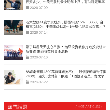
投資多少」…美元股利最快明年上路，有助穩定匯率
2026-07-09
淡大教授41歲才買股票，照樣年賺15％！0050、台
積電(2330)、中華電(2412)…1千塊也能滾出百萬元？
懶人投資4組合
2026-07-14
賺了錢卻天天提心吊膽？ 瀚亞投資教你打造投資組合
新賽道 兼顧收益與資產成長
2026-07-16
88歲老董砸4800萬買輝達抱不住！股價腰斬嚇到停損
740萬、錯失3億財富：敗給「1個投資迷思」賣太早
2026-07-22
熱門話題
/ HOT ARTICLES /