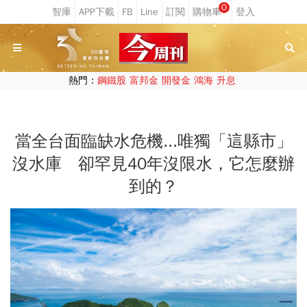
0
熱門：
鋼鐵股
富邦金
開發金
鴻海
升息
當全台面臨缺水危機...唯獨「這縣市」
沒水庫 卻罕見40年沒限水，它怎麼辦
到的？