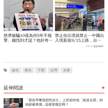
應了
慈濟被騙10億為何5年不報
禁止你出境就禁止…中國出
警、錢找到才認？他好奇：
入境新規9/15上路，台灣
當年財報怎麼編…陳時中背
人小心「有去無回」？4種
Ads by
「擋疫苗」黑鍋只求1件事
職業特別注意：前例在這
缺水
限水
下雨
台灣
水庫
延伸閱讀
「那份早餐我想吃好久」上班前特地「繞道去買」的
他卻被車撞...這樣算職災嗎？