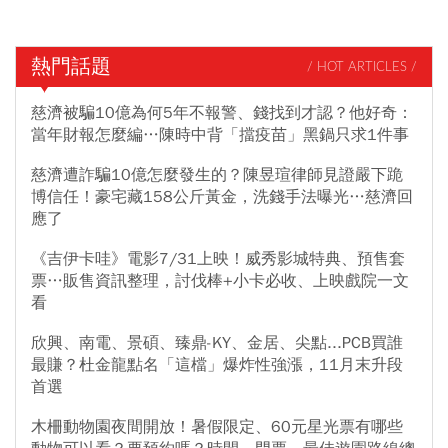
熱門話題
/ HOT ARTICLES /
慈濟被騙10億為何5年不報警、錢找到才認？他好奇：
當年財報怎麼編…陳時中背「擋疫苗」黑鍋只求1件事
慈濟遭詐騙10億怎麼發生的？陳昱瑄律師見證嚴下跪
博信任！豪宅藏158公斤黃金，洗錢手法曝光…慈濟回
應了
《吉伊卡哇》電影7/31上映！威秀影城特典、預售套
票…販售資訊整理，討伐棒+小卡必收、上映戲院一文
看
欣興、南電、景碩、臻鼎-KY、金居、尖點...PCB買誰
最賺？杜金龍點名「這檔」爆炸性強漲，11月末升段
首選
木柵動物園夜間開放！暑假限定、60元星光票有哪些