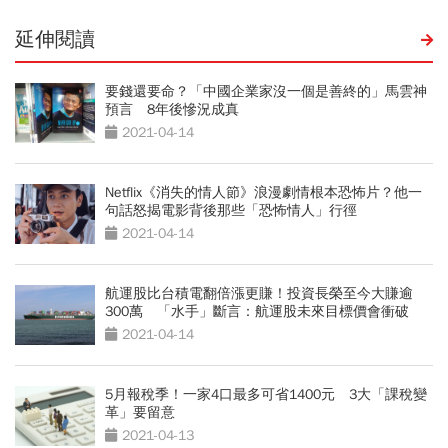
延伸閱讀
要錢還要命？「中國企業家沒一個是善終的」馬雲神
預言 8年後慘況成真
2021-04-14
Netflix《消失的情人節》浪漫劇情根本恐怖片？他一
句話怒揭電影背後那些「恐怖情人」行徑
2021-04-14
航運股比台積電翻倍漲更賺！投資長榮至今大賺逾
300萬 「水手」斷言：航運股未來目標價會衝破
「這數字」
2021-04-14
5月報稅季！一家4口最多可省1400元 3大「課稅變
革」要留意
2021-04-13