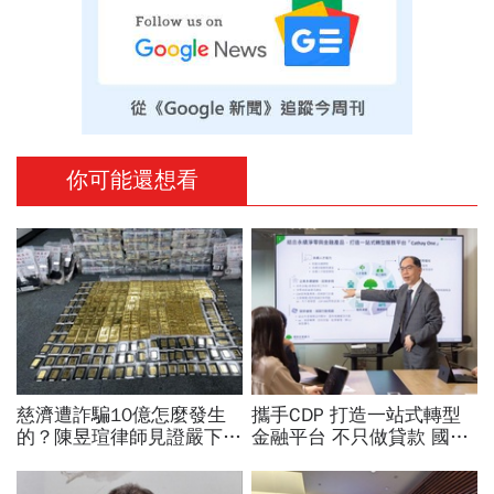
你可能還想看
慈濟遭詐騙10億怎麼發生
攜手CDP 打造一站式轉型
的？陳昱瑄律師見證嚴下跪
金融平台 不只做貸款 國泰
博信任！豪宅藏158公斤黃
世華化身減碳顧問
金，洗錢手法曝光…慈濟回