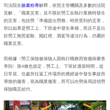
司法院在
臉書粉專
解釋，依照主管機關及多數的法院
見解，「職業災害」並不限於勞工在執行業務時發生
的災害，包括勞「準備提出勞務」時所受到的災害，
所以如果是勞工上、下班途中發生車禍，而且不是出
於勞工無照駕駛、闖紅燈、酒駕等違法行為，仍屬於
職業災害。​
而根據〈勞工保險被保險人因執行職務而致傷病審查
準則〉第4條也規定，勞工上、下班於
適當時間
，從
日常居、住處所往返工作場所的
應經途中
發生事故而
導致的傷害，視為職業傷害，而可以向勞保局請領勞
保險職災給付。​