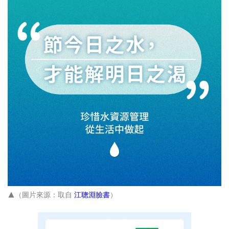
▲（圖片來源：取自
江聰淵臉書
）