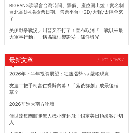
BIGBANG演唱會台灣時間、票價、座位圖出爐！實名制
台北高雄4場搶票日期、售票平台…GD/大聲/太陽全來
了
美伊戰爭戰況／川普又不打了！宣布取消「二戰以來最
大軍事行動」，稱協議框架談妥，條件曝光
最新文章
/ HOT NEWS /
2026年下半年投資展望：狂熱漲勢 vs 嚴峻現實
友達二把手柯富仁裸辭內幕！「落後群創」成最後稻
草？
2026前進大南方論壇
佳世達集團艦隊無人機小隊起飛！鎖定美日頂級客戶切
入