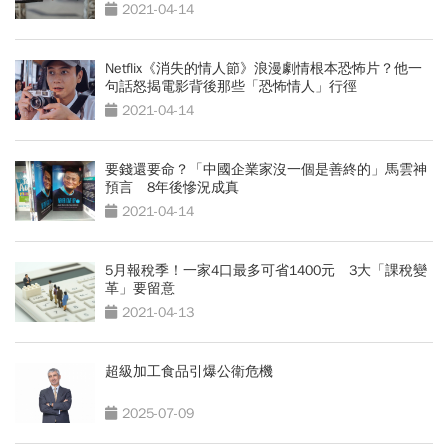
2021-04-14
Netflix《消失的情人節》浪漫劇情根本恐怖片？他一
句話怒揭電影背後那些「恐怖情人」行徑
2021-04-14
要錢還要命？「中國企業家沒一個是善終的」馬雲神
預言 8年後慘況成真
2021-04-14
5月報稅季！一家4口最多可省1400元 3大「課稅變
革」要留意
2021-04-13
超級加工食品引爆公衛危機
2025-07-09