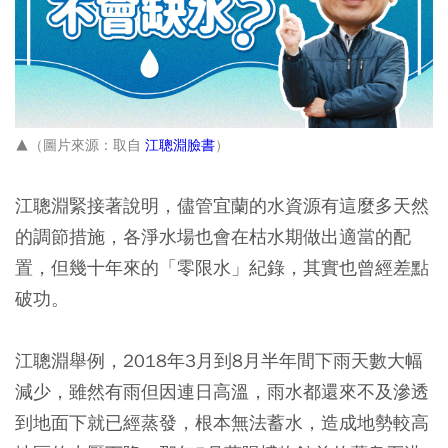
▲（圖片來源：取自
江聰淵臉書
）
江聰淵緊接著說明，儘管宜蘭的水資源有這麼多天然
的調節措施，各淨水場也會在枯水期做出適當的配
置，但幾十年來的「零限水」紀錄，其實也曾經差點
破功。
江聰淵舉例，2018年3月到8月半年間下雨天數大幅
減少，雖然有雨但因連日高溫，雨水都還來不及滲透
到地面下就已經蒸發，根本無法蓄水，造成地勢較高