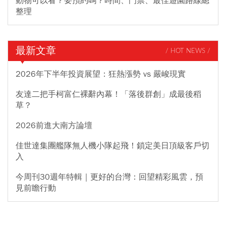
動物可以看？要預約嗎？時間、門票、最佳遊園路線總
整理
最新文章
/ HOT NEWS /
2026年下半年投資展望：狂熱漲勢 vs 嚴峻現實
友達二把手柯富仁裸辭內幕！「落後群創」成最後稻
草？
2026前進大南方論壇
佳世達集團艦隊無人機小隊起飛！鎖定美日頂級客戶切
入
今周刊30週年特輯｜更好的台灣：回望精彩風雲，預
見前瞻行動