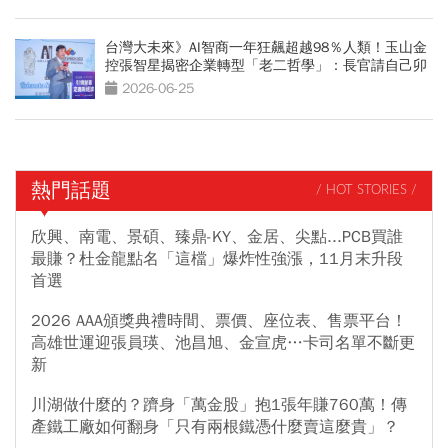
台灣大未來》AI智商一年狂飆超越98％人類！玉山金
控張智星揭密企業轉型「老二哲學」：長官請自己卯
下去玩AI
2026-06-25
熱門話題
/ HOT STORIES /
欣興、南電、景碩、臻鼎-KY、金居、尖點...PCB買誰
最賺？杜金龍點名「這檔」爆炸性強漲，11月末升段
首選
2026 AAA頒獎典禮時間、票價、座位表、售票平台！
高雄世運迎張員瑛、池昌旭、金宣虎…卡司名單不斷更
新
川湖做什麼的？躋身「萬金股」抱1張年賺760萬！傳
產鐵工廠如何翻身「只有兩根鐵憑什麼賣這麼貴」？