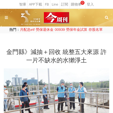
0
熱門：
月配息etf
勞保退休金
00939
勞保年金試算
存股名單
金門縣》減抽＋回收 統整五大來源 許
一片不缺水的水獺淨土