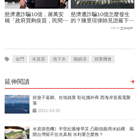
慈濟遭詐騙10億，蔣萬安
慈濟遭詐騙10億怎麼發生
稱「政府買夠疫苗，民間就
的？陳昱瑄律師見證嚴下跪
不用採購」！謝金河：這句
博信任！豪宅藏158公斤黃
Ads by
話說得不夠公道
金，洗錢手法曝光…慈濟回
應了
金門
水資源
地下水
楊鎮浯
就業機會
延伸閱讀
拚遊子返鄉、在地就業 彰化攜外商 西海岸造風電聚
落
2021-10-20
水資源危機》半世紀最慘旱災 凸顯扭曲用水結構 揭
開台灣留不住水真相 水利署怎麼救？