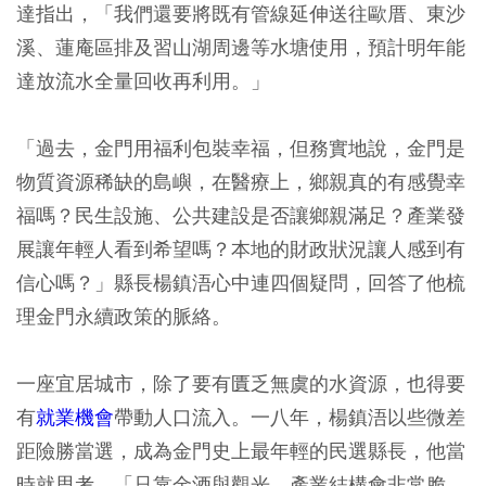
達指出，「我們還要將既有管線延伸送往歐厝、東沙
溪、蓮庵區排及習山湖周邊等水塘使用，預計明年能
達放流水全量回收再利用。」
「過去，金門用福利包裝幸福，但務實地說，金門是
物質資源稀缺的島嶼，在醫療上，鄉親真的有感覺幸
福嗎？民生設施、公共建設是否讓鄉親滿足？產業發
展讓年輕人看到希望嗎？本地的財政狀況讓人感到有
信心嗎？」縣長楊鎮浯心中連四個疑問，回答了他梳
理金門永續政策的脈絡。
一座宜居城市，除了要有匱乏無虞的水資源，也得要
有
就業機會
帶動人口流入。一八年，楊鎮浯以些微差
距險勝當選，成為金門史上最年輕的民選縣長，他當
時就思考，「只靠金酒與觀光，產業結構會非常脆