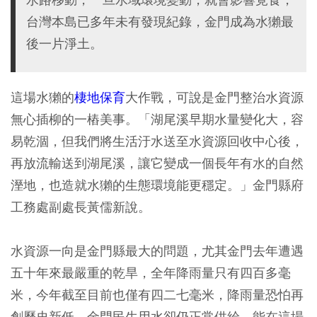
台灣本島已多年未有發現紀錄，金門成為水獺最
後一片淨土。
這場水獺的
棲地保育
大作戰，可說是金門整治水資源
無心插柳的一樁美事。「湖尾溪早期水量變化大，容
易乾涸，但我們將生活汙水送至水資源回收中心後，
再放流輸送到湖尾溪，讓它變成一個長年有水的自然
溼地，也造就水獺的生態環境能更穩定。」金門縣府
工務處副處長黃儒新說。
水資源一向是金門縣最大的問題，尤其金門去年遭遇
五十年來最嚴重的乾旱，全年降雨量只有四百多毫
米，今年截至目前也僅有四二七毫米，降雨量恐怕再
創歷史新低，金門民生用水卻仍正常供給，能在這場