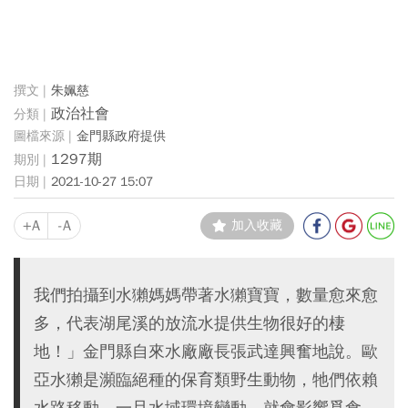
朱姵慈
政治社會
金門縣政府提供
1297期
2021-10-27 15:07
+A
-A
加入收藏
我們拍攝到水獺媽媽帶著水獺寶寶，數量愈來愈
多，代表湖尾溪的放流水提供生物很好的棲
地！」金門縣自來水廠廠長張武達興奮地說。歐
亞水獺是瀕臨絕種的保育類野生動物，牠們依賴
水路移動，一旦水域環境變動，就會影響覓食，