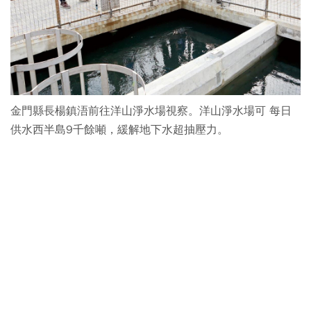
金門縣長楊鎮浯前往洋山淨水場視察。洋山淨水場可 每日
供水西半島9千餘噸，緩解地下水超抽壓力。