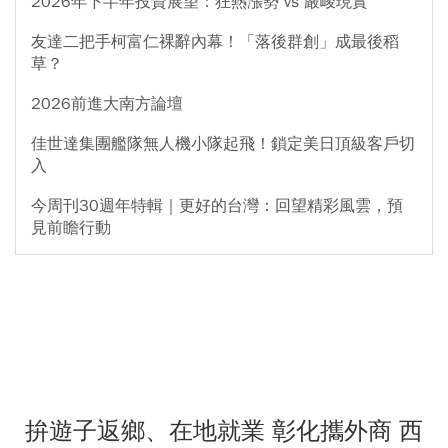
2026年下半年投資展望：狂熱漲勢 vs 嚴峻現實
友達二把手柯富仁裸辭內幕！「落後群創」成最後稻
草？
2026前進大南方論壇
佳世達集團艦隊無人機小隊起飛！鎖定美日頂級客戶切
入
今周刊30週年特輯｜更好的台灣：回望精彩風雲，預
見前瞻行動
拚遊子返鄉、在地就業 彰化攜外商 西