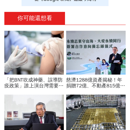
你可能還想看
「把BNT吹成神藥、誤導防
慈濟1288億資產揭秘！年
疫政策」誰上演台灣需要中
捐贈72億、不動產815億…
國施予恩惠的大戲？杜奕
信徒錢去哪？慈濟還原BNT
瑾：還防疫團隊一個公道
採購經過，他拆解信件批越
描越黑