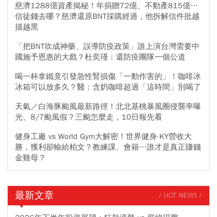
慈濟1288億資產揭秘！年捐贈72億、不動產815億…
信徒錢去哪？慈濟還原BNT採購經過，他拆解信件批越
描越黑
「把BNT吹成神藥、誤導防疫政策」誰上演台灣需要中
國施予恩惠的大戲？杜奕瑾：還防疫團隊一個公道
喝一杯拿鐵竟引發急性腎損傷「一動作害的」！咖啡冰
冰箱可以放多久？醫：含奶咖啡超過「這時間」別喝了
天氣／白海豚颱風最新路徑！北北基桃暴風圈侵襲率曝
光、8/7颱風假？三颱怎麼走，10日報先看
健身工廠 vs World Gym大解密！世界健身-KY營收大
勝，獲利卻輸給柏文？教練課、會籍…誰才是真正賺錢
金雞母？
最新文章
/ HOT NEWS /