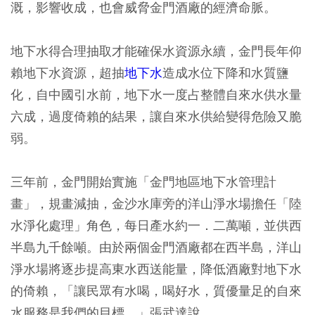
溉，影響收成，也會威脅金門酒廠的經濟命脈。
地下水得合理抽取才能確保水資源永續，金門長年仰
賴地下水資源，超抽
地下水
造成水位下降和水質鹽
化，自中國引水前，地下水一度占整體自來水供水量
六成，過度倚賴的結果，讓自來水供給變得危險又脆
弱。
三年前，金門開始實施「金門地區地下水管理計
畫」，規畫減抽，金沙水庫旁的洋山淨水場擔任「陸
水淨化處理」角色，每日產水約一．二萬噸，並供西
半島九千餘噸。由於兩個金門酒廠都在西半島，洋山
淨水場將逐步提高東水西送能量，降低酒廠對地下水
的倚賴，「讓民眾有水喝，喝好水，質優量足的自來
水服務是我們的目標。」張武達說。