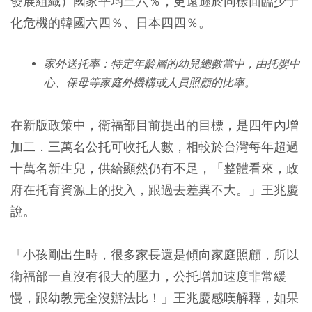
發展組織）國家平均三六％，更遠遜於同樣面臨少子
化危機的韓國六四％、日本四四％。
家外送托率：特定年齡層的幼兒總數當中，由托嬰中
心、保母等家庭外機構或人員照顧的比率。
在新版政策中，衛福部目前提出的目標，是四年內增
加二．三萬名公托可收托人數，相較於台灣每年超過
十萬名新生兒，供給顯然仍有不足，「整體看來，政
府在托育資源上的投入，跟過去差異不大。」王兆慶
說。
「小孩剛出生時，很多家長還是傾向家庭照顧，所以
衛福部一直沒有很大的壓力，公托增加速度非常緩
慢，跟幼教完全沒辦法比！」王兆慶感嘆解釋，如果