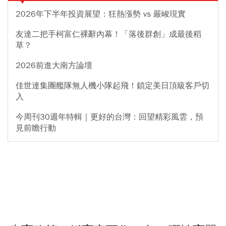
2026年下半年投資展望：狂熱漲勢 vs 嚴峻現實
友達二把手柯富仁裸辭內幕！「落後群創」成最後稻
草？
2026前進大南方論壇
佳世達集團艦隊無人機小隊起飛！鎖定美日頂級客戶切
入
今周刊30週年特輯｜更好的台灣：回望精彩風雲，預
見前瞻行動