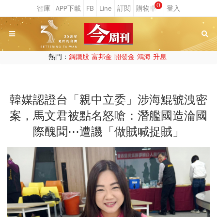
0
熱門：
鋼鐵股
富邦金
開發金
鴻海
升息
韓媒認證台「親中立委」涉海鯤號洩密
案，馬文君被點名怒嗆：潛艦國造淪國
際醜聞⋯遭譏「做賊喊捉賊」