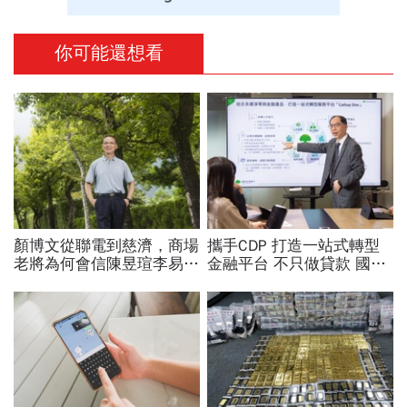
你可能還想看
顏博文從聯電到慈濟，商場
攜手CDP 打造一站式轉型
老將為何會信陳昱瑄李易
金融平台 不只做貸款 國泰
儒、豪給10億？慈濟發
世華化身減碳顧問
聲：將捍衛信眾捐款、蔡英
文也說話