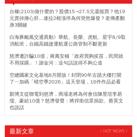
台橡(2103)做什麼的？股價15➝27.5元還能買？他19
元賣掉捶心肝...連拉2根漲停為何突然爆發？老傳產翻
身3關鍵
白海豚颱風交通異動》華航、長榮、虎航、星宇8/9取
消航班，台鐵高鐵捷運航運公路管制不斷更新
慈濟遭詐騙10億，蔣萬安稱「政府買夠疫苗，民間就
不用採購」！謝金河：這句話說得不夠公道
空總國家文化基地8月開放！封閉90年古蹟大樓打開
了…加碼「晴空季2026」這天登場，16件作品必看
顏博文從聯電到慈濟，商場老將為何會信陳昱瑄李易
儒、豪給10億？慈濟發聲：將捍衛信眾捐款、蔡英文
也說話
最新文章
/ HOT NEWS /