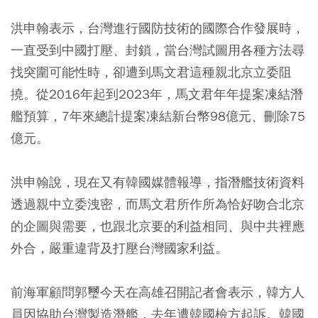
洪申翰表示，台灣進行國防技術的國際合作發展時，
一直受到中國打壓、封鎖，當台灣試圖用各種方法尋
找突圍可能性時，卻遭到馬文君這種親北京立委阻
撓。從2016年起到2023年，馬文君年年提案凍結潛
艦預算，7年來總計提案凍結新台幣98億元、刪除75
億元。
洪申翰說，現在又有韓國媒體報導，指潛艦技術資料
透過親中立委洩密，而馬文君所作所為恰好吻合北京
的企圖與需要，也跟北京要的利益相同、與中共裡應
外合，嚴重違背及打壓台灣國家利益。
前海軍顧問郭璽今天在高雄召開記者會表示，韓方人
員因協助台灣製造潛艦，去年遭韓國檢方起訴。韓國