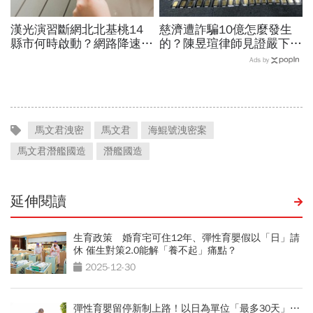
漢光演習斷網北北基桃14
慈濟遭詐騙10億怎麼發生
縣市何時啟動？網路降速股
的？陳昱瑄律師見證嚴下跪
市下單、傳訊息怎辦？影響
博信任！豪宅藏158公斤黃
Ads by
範圍時間…城鎮韌性演習懶
金，洗錢手法曝光…慈濟回
人包
應了
馬文君洩密
馬文君
海鯤號洩密案
馬文君潛艦國造
潛艦國造
延伸閱讀
生育政策 婚育宅可住12年、彈性育嬰假以「日」請
休 催生對策2.0能解「養不起」痛點？
2025-12-30
彈性育嬰留停新制上路！以日為單位「最多30天」⋯