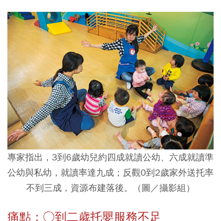
專家指出，3到6歲幼兒約四成就讀公幼、六成就讀準
公幼與私幼，就讀率達九成；反觀0到2歲家外送托率
不到三成，資源布建落後。（圖／攝影組）
痛點：○到二歲托嬰服務不足