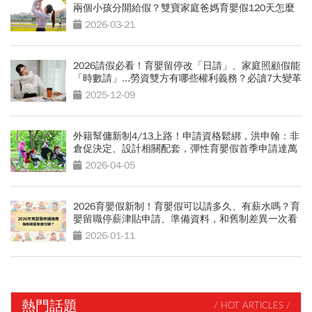
兩個小孩分開給假？雙寶家庭爸媽育嬰假120天怎麼
算
2026-03-21
2026請假必看！育嬰留停改「日請」、家庭照顧假能
「時數請」...勞資雙方有哪些權利義務？必讀7大變革
2025-12-09
外籍幫傭新制4/13上路！申請資格鬆綁，洪申翰：非
倉促決定、設計相關配套，彈性育嬰假首季申請達萬
筆
2026-04-05
2026育嬰假新制！育嬰假可以請多久、有薪水嗎？育
嬰留職停薪津貼申請、準備資料，和舊制差異一次看
2026-01-11
熱門話題
/ HOT ARTICLES /