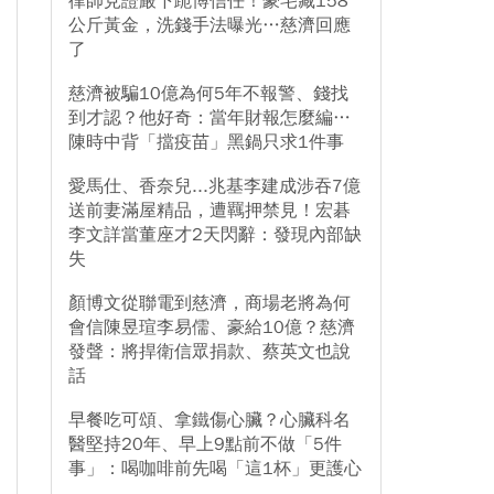
律師見證嚴下跪博信任！豪宅藏158
公斤黃金，洗錢手法曝光…慈濟回應
了
慈濟被騙10億為何5年不報警、錢找
到才認？他好奇：當年財報怎麼編…
陳時中背「擋疫苗」黑鍋只求1件事
愛馬仕、香奈兒...兆基李建成涉吞7億
送前妻滿屋精品，遭羈押禁見！宏碁
李文詳當董座才2天閃辭：發現內部缺
失
顏博文從聯電到慈濟，商場老將為何
會信陳昱瑄李易儒、豪給10億？慈濟
發聲：將捍衛信眾捐款、蔡英文也說
話
早餐吃可頌、拿鐵傷心臟？心臟科名
醫堅持20年、早上9點前不做「5件
事」：喝咖啡前先喝「這1杯」更護心