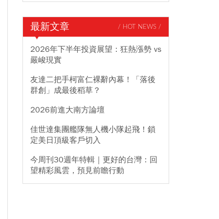
最新文章
/ HOT NEWS /
2026年下半年投資展望：狂熱漲勢 vs
嚴峻現實
友達二把手柯富仁裸辭內幕！「落後
群創」成最後稻草？
2026前進大南方論壇
佳世達集團艦隊無人機小隊起飛！鎖
定美日頂級客戶切入
今周刊30週年特輯｜更好的台灣：回
望精彩風雲，預見前瞻行動