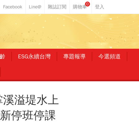
0
齡
ESG永續台灣
專題報導
今選頻道
掌溪溢堤水上
最新停班停課