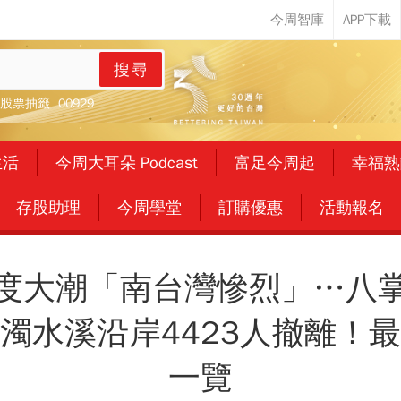
搜尋
股票抽籤
00929
生活
今周大耳朵 Podcast
富足今周起
幸福熟
存股助理
今周學堂
訂購優惠
活動報名
度大潮「南台灣慘烈」…八
濁水溪沿岸4423人撤離！
一覽