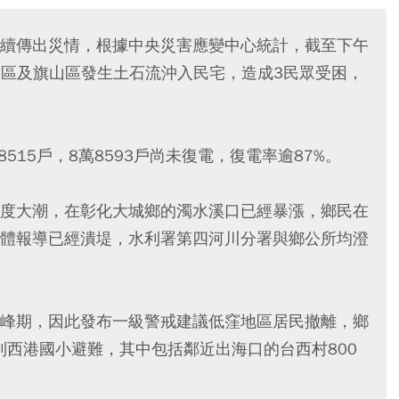
續傳出災情，根據中央災害應變中心統計，截至下午
樹區及旗山區發生土石流沖入民宅，造成3民眾受困，
515戶，8萬8593戶尚未復電，復電率逾87%。
度大潮，在彰化大城鄉的濁水溪口已經暴漲，鄉民在
體報導已經潰堤，水利署第四河川分署與鄉公所均澄
峰期，因此發布一級警戒建議低窪地區居民撤離，鄉
到西港國小避難，其中包括鄰近出海口的台西村800
。