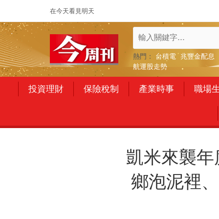
在今天看見明天
熱門：
台積電
兆豐金配息
航運股走勢
投資理財
保險稅制
產業時事
職場
凱米來襲年
鄉泡泥裡、