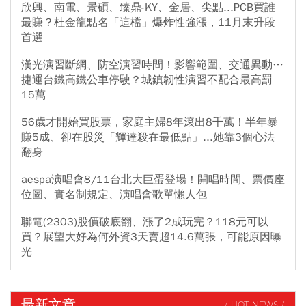
欣興、南電、景碩、臻鼎-KY、金居、尖點...PCB買誰
最賺？杜金龍點名「這檔」爆炸性強漲，11月末升段
首選
漢光演習斷網、防空演習時間！影響範圍、交通異動…
捷運台鐵高鐵公車停駛？城鎮韌性演習不配合最高罰
15萬
56歲才開始買股票，家庭主婦8年滾出8千萬！半年暴
賺5成、卻在股災「輝達殺在最低點」...她靠3個心法
翻身
aespa演唱會8/11台北大巨蛋登場！開唱時間、票價座
位圖、實名制規定、演唱會歌單懶人包
聯電(2303)股價破底翻、漲了2成玩完？118元可以
買？展望大好為何外資3天賣超14.6萬張，可能原因曝
光
最新文章
/ HOT NEWS /