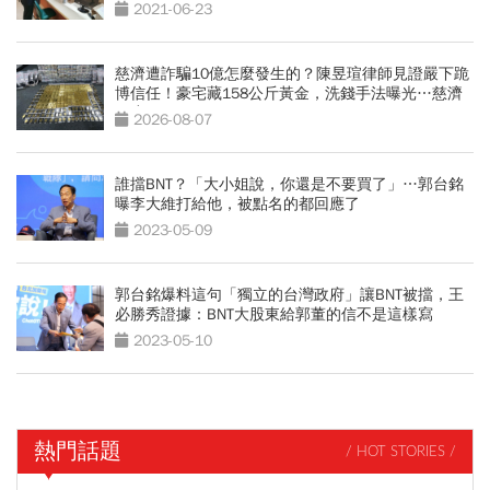
2021-06-23
慈濟遭詐騙10億怎麼發生的？陳昱瑄律師見證嚴下跪
博信任！豪宅藏158公斤黃金，洗錢手法曝光…慈濟
回應了
2026-08-07
誰擋BNT？「大小姐說，你還是不要買了」…郭台銘
曝李大維打給他，被點名的都回應了
2023-05-09
郭台銘爆料這句「獨立的台灣政府」讓BNT被擋，王
必勝秀證據：BNT大股東給郭董的信不是這樣寫
2023-05-10
熱門話題
/ HOT STORIES /