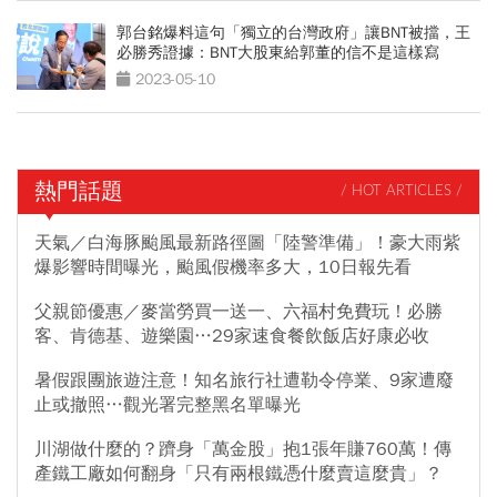
郭台銘爆料這句「獨立的台灣政府」讓BNT被擋，王
必勝秀證據：BNT大股東給郭董的信不是這樣寫
2023-05-10
熱門話題
/ HOT ARTICLES /
天氣／白海豚颱風最新路徑圖「陸警準備」！豪大雨紫
爆影響時間曝光，颱風假機率多大，10日報先看
父親節優惠／麥當勞買一送一、六福村免費玩！必勝
客、肯德基、遊樂園…29家速食餐飲飯店好康必收
暑假跟團旅遊注意！知名旅行社遭勒令停業、9家遭廢
止或撤照…觀光署完整黑名單曝光
川湖做什麼的？躋身「萬金股」抱1張年賺760萬！傳
產鐵工廠如何翻身「只有兩根鐵憑什麼賣這麼貴」？