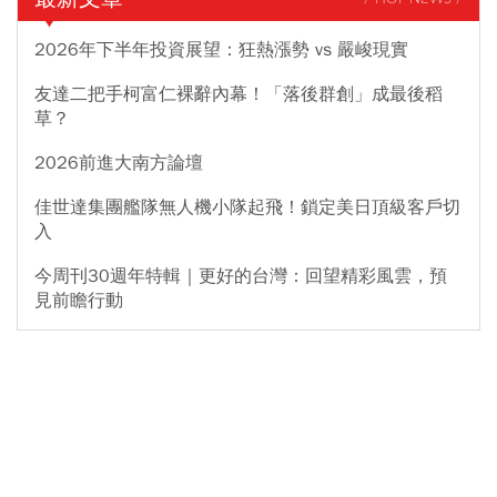
2026年下半年投資展望：狂熱漲勢 vs 嚴峻現實
友達二把手柯富仁裸辭內幕！「落後群創」成最後稻
草？
2026前進大南方論壇
佳世達集團艦隊無人機小隊起飛！鎖定美日頂級客戶切
入
今周刊30週年特輯｜更好的台灣：回望精彩風雲，預
見前瞻行動