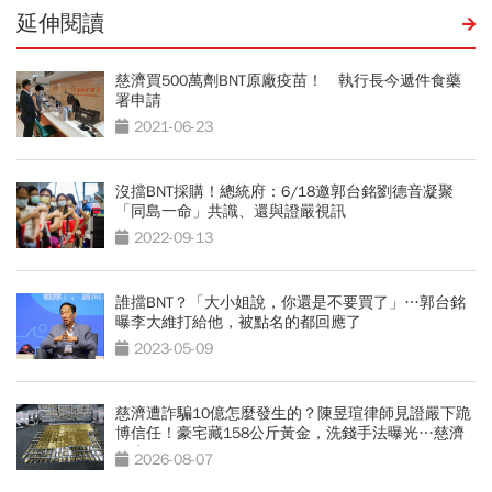
延伸閱讀
慈濟買500萬劑BNT原廠疫苗！ 執行長今遞件食藥
署申請
2021-06-23
沒擋BNT採購！總統府：6/18邀郭台銘劉德音凝聚
「同島一命」共識、還與證嚴視訊
2022-09-13
誰擋BNT？「大小姐說，你還是不要買了」…郭台銘
曝李大維打給他，被點名的都回應了
2023-05-09
慈濟遭詐騙10億怎麼發生的？陳昱瑄律師見證嚴下跪
博信任！豪宅藏158公斤黃金，洗錢手法曝光…慈濟
回應了
2026-08-07