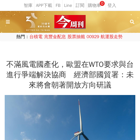
0
熱門：
台積電
兆豐金配息
股票抽籤
00929
航運股走勢
不滿風電國產化，歐盟在WTO要求與台
進行爭端解決協商 經濟部國貿署：未
來將會朝著開放方向研議