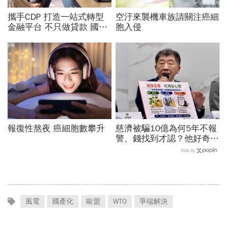
攜手CDP 打造一站式轉型
空汙來襲機車族請關注癌細
金融平台 不只做貸款 國泰
胞入侵
世華化身減碳顧問
PR
報復性熬夜 癌細胞數攀升
慈濟被騙10億為何5年不報
警、錢找到才認？他好奇：
當年財報怎麼編…陳時中背
Ads by
「擋疫苗」黑鍋只求1件事
風電
國產化
歐盟
WTO
爭端解決