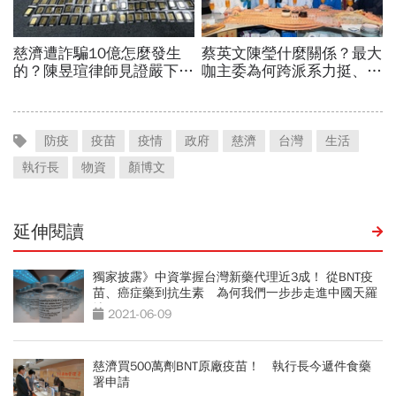
防疫
疫苗
疫情
政府
慈濟
台灣
生活
執行長
物資
顏博文
延伸閱讀
獨家披露》中資掌握台灣新藥代理近3成！ 從BNT疫
苗、癌症藥到抗生素 為何我們一步步走進中國天羅
地網？
2021-06-09
慈濟買500萬劑BNT原廠疫苗！ 執行長今遞件食藥
署申請