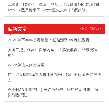
台積電、聯發科、聯電、群創...台股飆逾1400點叩關
45K，V型反轉來了？杜金龍先挑2檔「便當股」
最新文章
/ HOT NEWS /
2026年下半年投資展望：狂熱漲勢 vs 嚴峻現實
友達二把手柯富仁裸辭內幕！「落後群創」成最後稻
草？
2026前進大南方論壇
佳世達集團艦隊無人機小隊起飛！鎖定美日頂級客戶切
入
今周刊30週年特輯｜更好的台灣：回望精彩風雲，預
見前瞻行動