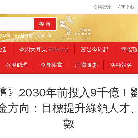
搜尋
怎麼算
esg是什麼
天氣
AI
生活
今周大耳朵 Podcast
富足今周起
幸福熟
存股助理
今周學堂
訂購優惠
活動報名
壇》2030年前投入9千億！
金方向：目標提升綠領人才
數