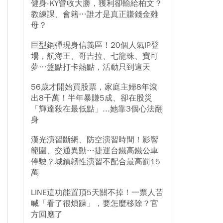
健身-KY營收大勝，獲利卻輸給柏文？
教練課、會籍…誰才是真正賺錢金雞
母？
巨型鋼彈現身信義區！20個人氣IP登
場，航海王、哥吉拉、七龍珠、寶可
夢…盤點打卡熱點，活動只到這天
56歲才開始買股票，家庭主婦8年滾
出8千萬！半年暴賺5成、卻在股災
「輝達殺在最低點」...她靠3個心法翻
身
漢光演習斷網、防空演習時間！影響
範圍、交通異動…捷運台鐵高鐵公車
停駛？城鎮韌性演習不配合最高罰15
萬
LINE這功能置頂5天關不掉！一票人苦
喊「看了很煩躁」，要怎麼移除？官
方回應了