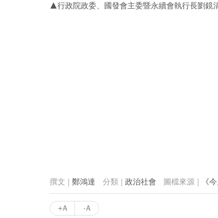
▲行政院政委、國發會主委暨永續會執行長劉鏡
鄭鴻達
政治社會
《今
+A
-A