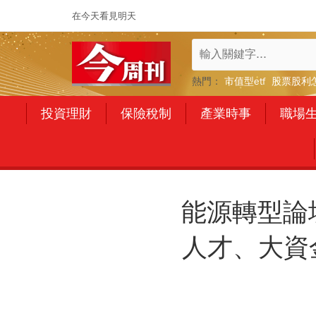
在今天看見明天
熱門：
市值型etf
股票股利
投資理財
保險稅制
產業時事
職場
能源轉型論
人才、大資