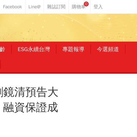
0
齡
ESG永續台灣
專題報導
今選頻道
劉鏡清預告大
、融資保證成