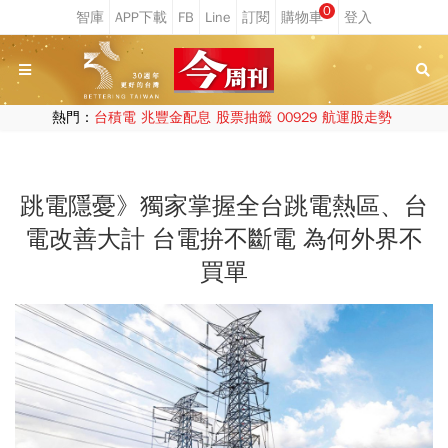
0
熱門：
台積電
兆豐金配息
股票抽籤
00929
航運股走勢
跳電隱憂》獨家掌握全台跳電熱區、台
電改善大計 台電拚不斷電 為何外界不
買單