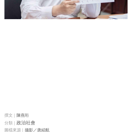
陳燕珩
政治社會
攝影／唐紹航