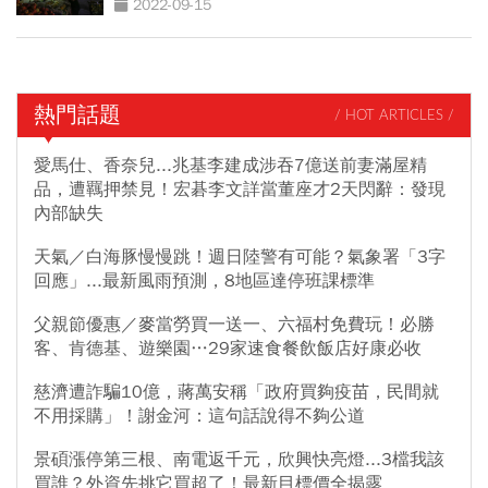
2022-09-15
熱門話題
/ HOT ARTICLES /
愛馬仕、香奈兒...兆基李建成涉吞7億送前妻滿屋精
品，遭羈押禁見！宏碁李文詳當董座才2天閃辭：發現
內部缺失
天氣／白海豚慢慢跳！週日陸警有可能？氣象署「3字
回應」...最新風雨預測，8地區達停班課標準
父親節優惠／麥當勞買一送一、六福村免費玩！必勝
客、肯德基、遊樂園…29家速食餐飲飯店好康必收
慈濟遭詐騙10億，蔣萬安稱「政府買夠疫苗，民間就
不用採購」！謝金河：這句話說得不夠公道
景碩漲停第三根、南電返千元，欣興快亮燈...3檔我該
買誰？外資先挑它買超了！最新目標價全揭露