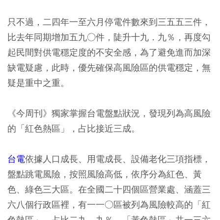
只不過，二四年一至六月停電件數來到三五五三件，
比去年同期增加五九○件，陡升十九．九％，再度勾
起民間對供電穩定度的不安全感，為了避免進而加深
缺電疑慮，此時，優先確保高風險區的供電穩定，無
疑是重中之重。
《今周刊》獨家掌握台電盤點狀況，發現列為高風險
的「紅色熱區」，占比接近三成。
台電
依據人口成長、用電成長、設備老化三項指標，
盤點跳電風險，按照風險高低，依序分為紅色、黃
色、綠色三大區。在全國二十四個區營業處、涵蓋三
六八個行政區裡，有一一○區被列為風險較高的「紅
色熱區」，占比二九．九％。「黃色熱區」共一三六