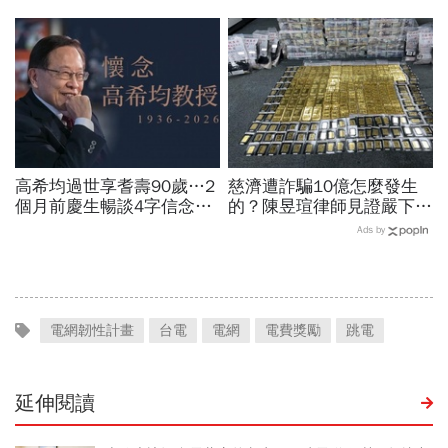
世華化身減碳顧問
人小心「有去無回」？4種
職業特別注意：前例在這
高希均過世享耆壽90歲…2
慈濟遭詐騙10億怎麼發生
個月前慶生暢談4字信念，
的？陳昱瑄律師見證嚴下跪
回憶錄給讀者忠告：自求多
博信任！豪宅藏158公斤黃
Ads by
福、一切靠自己爭氣
金，洗錢手法曝光…慈濟回
應了
電網韌性計畫
台電
電網
電費獎勵
跳電
延伸閱讀