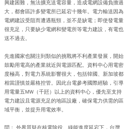
興建困難，無法擴充送電容量，造成電網設備負擔過
大，都會區許多變電所已延宕十幾年。電力輸送因為
電網建設受阻而遭遇瓶頸，並不是缺電；即使發電量
很充足，只要缺少電網和變電所等電力建設，有電也
送不過去。
先進國家也關注到類似的挑戰將不利產業發展，開始
鼓勵用電高的產業就近與電源匹配。資料中心用電密
度極高，對電力系統影響很大，包括韓國、新加坡都
相當謹慎並嚴格控管。因此台電參考國際經驗，引導
用電量五MW（千瓩）以上的資料中心，優先至支持
電力建設且電源充足的地區設廠，確保電力供需的區
域平衡，並提升用電效率。
問： 外界質疑在核電除役、綠能進度延宕下，台灣