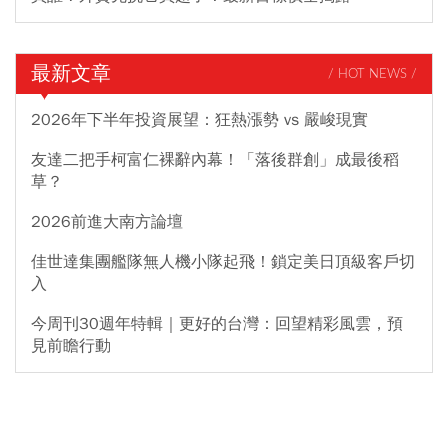
最新文章
/ HOT NEWS /
2026年下半年投資展望：狂熱漲勢 vs 嚴峻現實
友達二把手柯富仁裸辭內幕！「落後群創」成最後稻
草？
2026前進大南方論壇
佳世達集團艦隊無人機小隊起飛！鎖定美日頂級客戶切
入
今周刊30週年特輯｜更好的台灣：回望精彩風雲，預
見前瞻行動