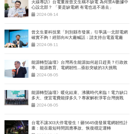
火線專訪》台電董座曾文生稱不缺電 為何禁AI數據中
心設北部？ 「要是缺電網 有電也送不過去」
2024-08-14
曾文生要科技業「到別縣市發展」引爭議…北部電網
確實不夠！經部向AI大廠喊話：請支持台電蓋電廠
2024-08-11
能源轉型論壇》台灣再生能源如何超日趕美？行政效
率、能源教育、電網韌性...亟欲突破的3大挑戰
2024-08-05
能源轉型論壇》暖化結束、沸騰時代來臨！電力缺口
多大、便宜電費能撐多久？專家解析淨零台灣挑戰
2024-08-05
台電不讓303大停電發生！砸5645億發展電網韌性計
畫：能在最短時間因應事故、恢復穩定運轉