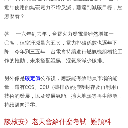
近年使用的無碳電力不增反減，難達到減碳目標，您
怎麼看？
答：
一六年到去年，台電火力發電量雖然增加一
○％，但空汙減量六五％，電力排碳係數也逐年下
降。今年到三五年，台電會持續進行燃氣機組橋接工
作的推動，未來搭配混氫、混氨來減少碳排。
另外像是
碳定價
公布後，應該能有效動員市場的能
量，還有CCS、CCU（碳排放的捕獲封存及再利用）
技術的發展，以及發展氫能、擴大地熱等再生能源，
持續邁向淨零。
談核安》老天會給什麼考試 難預料